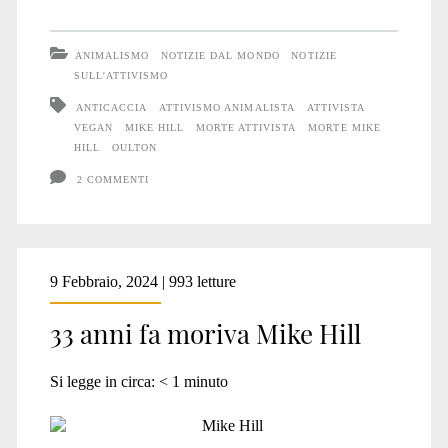
Hill
moriva
ANIMALISMO
NOTIZIE DAL MONDO
NOTIZIE
34
SULL'ATTIVISMO
ANTICACCIA
ATTIVISMO ANIMALISTA
ATTIVISTA
anni
VEGAN
MIKE HILL
MORTE ATTIVISTA
MORTE MIKE
fa
HILL
OULTON
2 COMMENTI
9 Febbraio, 2024 | 993 letture
33 anni fa moriva Mike Hill
Si legge in circa:
< 1
minuto