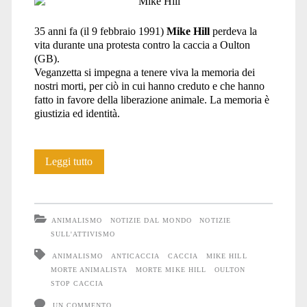
35 anni fa (il 9 febbraio 1991)
Mike Hill
perdeva la
vita durante una protesta contro la caccia a Oulton
(GB).
Veganzetta si impegna a tenere viva la memoria dei
nostri morti, per ciò in cui hanno creduto e che hanno
fatto in favore della liberazione animale. La memoria è
giustizia ed identità.
35
Leggi tutto
anni
fa
ANIMALISMO
NOTIZIE DAL MONDO
NOTIZIE
veniva
SULL'ATTIVISMO
ANIMALISMO
ANTICACCIA
CACCIA
MIKE HILL
ucciso
MORTE ANIMALISTA
MORTE MIKE HILL
OULTON
Mike
STOP CACCIA
UN COMMENTO