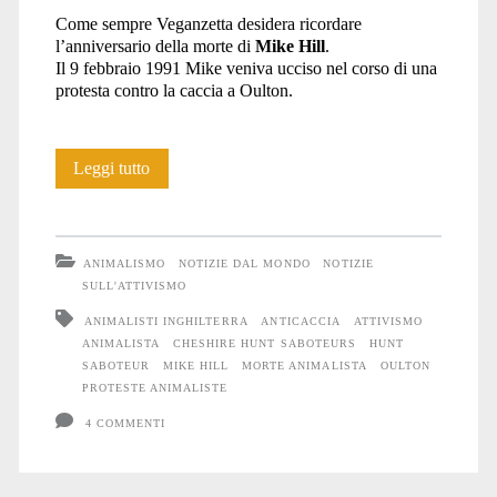
Come sempre Veganzetta desidera ricordare
l’anniversario della morte di
Mike Hill
.
Il 9 febbraio 1991 Mike veniva ucciso nel corso di una
protesta contro la caccia a Oulton.
33
Leggi tutto
anni
fa
ANIMALISMO
NOTIZIE DAL MONDO
NOTIZIE
moriva
SULL'ATTIVISMO
ANIMALISTI INGHILTERRA
ANTICACCIA
ATTIVISMO
Mike
ANIMALISTA
CHESHIRE HUNT SABOTEURS
HUNT
Hill
SABOTEUR
MIKE HILL
MORTE ANIMALISTA
OULTON
PROTESTE ANIMALISTE
4 COMMENTI