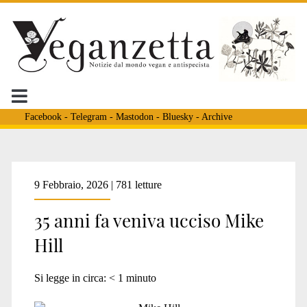
Facebook
-
Telegram
-
Mastodon
-
Bluesky
-
Archive
Tag:
9 Febbraio, 2026 | 781 letture
35 anni fa veniva ucciso Mike
<span>Mike
Hill
Hill</span>
Si legge in circa:
< 1
minuto