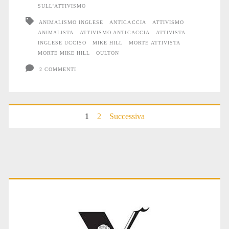
Hill
SULL'ATTIVISMO
ANIMALISMO INGLESE
ANTICACCIA
ATTIVISMO
ANIMALISTA
ATTIVISMO ANTICACCIA
ATTIVISTA
INGLESE UCCISO
MIKE HILL
MORTE ATTIVISTA
MORTE MIKE HILL
OULTON
2 COMMENTI
Paginazione
1
2
Successiva
degli
articoli
Primary
Sidebar