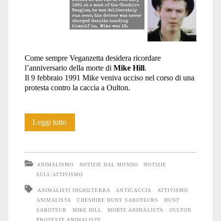
Come sempre Veganzetta desidera ricordare
l’anniversario della morte di
Mike Hill
.
Il 9 febbraio 1991 Mike veniva ucciso nel corso di una
protesta contro la caccia a Oulton.
33
Leggi tutto
anni
fa
ANIMALISMO
NOTIZIE DAL MONDO
NOTIZIE
moriva
SULL'ATTIVISMO
ANIMALISTI INGHILTERRA
ANTICACCIA
ATTIVISMO
Mike
ANIMALISTA
CHESHIRE HUNT SABOTEURS
HUNT
Hill
SABOTEUR
MIKE HILL
MORTE ANIMALISTA
OULTON
PROTESTE ANIMALISTE