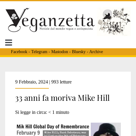
Facebook
-
Telegram
-
Mastodon
-
Bluesky
-
Archive
Tag:
9 Febbraio, 2024 | 993 letture
33 anni fa moriva Mike Hill
<span>hunt
Si legge in circa:
< 1
minuto
saboteur</span>