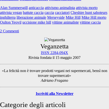
moriva
Alan Summersgill
anticaccia
attivismo animalista
attivista morto
Mike
attivista vegan
battute caccia
caccia
cacciatori
Cheshire hunt saboteurs
Hill
inghilterra
liberazione animale
Merseyside
Mike Hill
Mike Hill morto
Oulton Yeovil
uccisione mike hill
vittime animaliste
vittime caccia
2 Commenti
Primary
Veganzetta
ISSN 2284-094X
Rivista fondata il 15 maggio 2007
Sidebar
«La felicità non è trovare prodotti vegani nei supermercati, bensì non
trovare supermercati»
Adriano Fragano
Iscriviti alla Newsletter
Categorie degli articoli