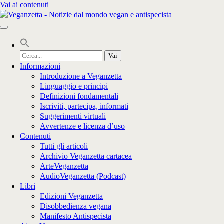
Vai ai contenuti
Cerca
per:
Informazioni
Introduzione a Veganzetta
Linguaggio e principi
Definizioni fondamentali
Iscriviti, partecipa, informati
Suggerimenti virtuali
Avvertenze e licenza d’uso
Contenuti
Tutti gli articoli
Archivio Veganzetta cartacea
ArteVeganzetta
AudioVeganzetta (Podcast)
Libri
Edizioni Veganzetta
Disobbedienza vegana
Manifesto Antispecista