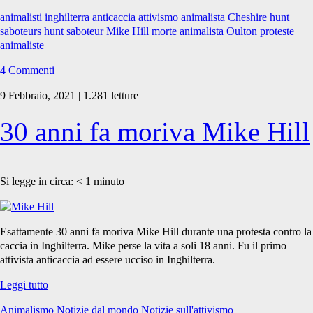
moriva
animalisti inghilterra
anticaccia
attivismo animalista
Cheshire hunt
Mike
saboteurs
hunt saboteur
Mike Hill
morte animalista
Oulton
proteste
Hill
animaliste
4 Commenti
9 Febbraio, 2021 | 1.281 letture
30 anni fa moriva Mike Hill
Si legge in circa:
< 1
minuto
Esattamente 30 anni fa moriva Mike Hill durante una protesta contro la
caccia in Inghilterra. Mike perse la vita a soli 18 anni. Fu il primo
attivista anticaccia ad essere ucciso in Inghilterra.
30
Leggi tutto
anni
Animalismo
Notizie dal mondo
Notizie sull'attivismo
fa