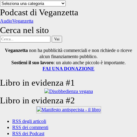
Categorie
degli
Podcast di Veganzetta
articoli
AudioVeganzetta
Cerca nel sito
Cerca
per:
Veganzetta
non ha pubblicità commerciali e non richiede o riceve
alcun finanziamento pubblico.
Sostieni il suo lavoro
: un aiuto anche piccolo è importante.
FAI UNA DONAZIONE
Libro in evidenza #1
Libro in evidenza #2
RSS degli articoli
RSS dei commenti
RSS dei Podcast