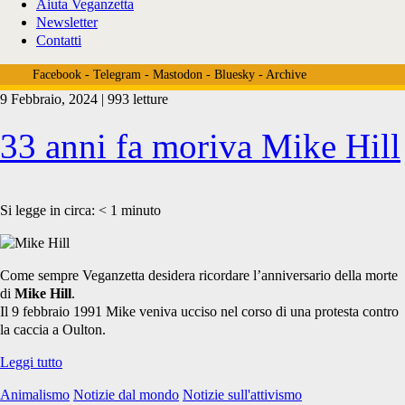
Aiuta Veganzetta
Newsletter
Contatti
Facebook
-
Telegram
-
Mastodon
-
Bluesky
-
Archive
9 Febbraio, 2024 | 993 letture
Tag:
33 anni fa moriva Mike Hill
<span>Cheshire
Si legge in circa:
< 1
minuto
hunt
Come sempre Veganzetta desidera ricordare l’anniversario della morte
di
Mike Hill
.
Il 9 febbraio 1991 Mike veniva ucciso nel corso di una protesta contro
la caccia a Oulton.
saboteurs</span>
33
Leggi tutto
anni
Animalismo
Notizie dal mondo
Notizie sull'attivismo
fa