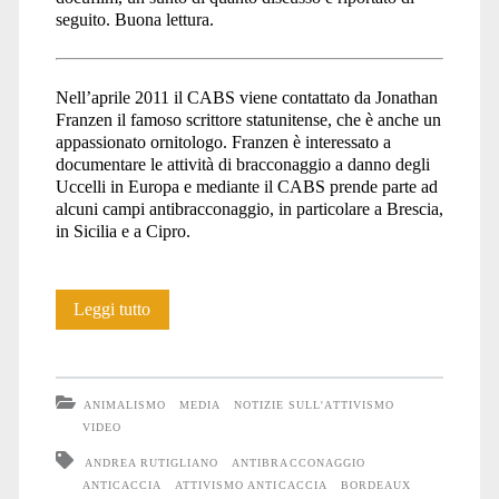
seguito. Buona lettura.
Nell’aprile 2011 il CABS viene contattato da Jonathan
Franzen il famoso scrittore statunitense, che è anche un
appassionato ornitologo. Franzen è interessato a
documentare le attività di bracconaggio a danno degli
Uccelli in Europa e mediante il CABS prende parte ad
alcuni campi antibracconaggio, in particolare a Brescia,
in Sicilia e a Cipro.
“Emptying
Leggi tutto
the
skies”
ANIMALISMO
MEDIA
NOTIZIE SULL'ATTIVISMO
un
VIDEO
ANDREA RUTIGLIANO
ANTIBRACCONAGGIO
docufilm
ANTICACCIA
ATTIVISMO ANTICACCIA
BORDEAUX