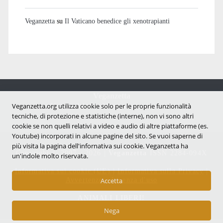
Veganzetta
su
Il Vaticano benedice gli xenotrapianti
Veganzetta
Notizie dal mondo vegan e antispecista
Veganzetta.org utilizza cookie solo per le proprie funzionalità
tecniche, di protezione e statistiche (interne), non vi sono altri
cookie se non quelli relativi a video e audio di altre piattaforme (es.
Youtube) incorporati in alcune pagine del sito. Se vuoi saperne di
più visita la pagina dell'infornativa sui cookie. Veganzetta ha
Copyright © 2007 - 2026 |
Veganzetta
ISSN 2284-094X
un'indole molto riservata.
Informativa sui cookie (UE)
|
Informativa sulla Privacy
|
Avvertenze e Licenza d'uso
Accetta
ANIMALI LIBERI!
Nega