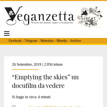
Facebook
-
Telegram
-
Mastodon
-
Bluesky
-
Archive
Tag:
26 Settembre, 2019 | 2.956 letture
“Emptying the skies” un
<span>David
docufilm da vedere
Conlin</span>
Si legge in circa:
4
minuti