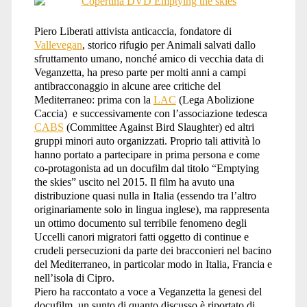
Piero Liberati attivista anticaccia, fondatore di
Vallevegan
, storico rifugio per Animali salvati dallo
sfruttamento umano, nonché amico di vecchia data di
Veganzetta, ha preso parte per molti anni a campi
antibracconaggio in alcune aree critiche del
Mediterraneo: prima con la
LAC
(Lega Abolizione
Caccia) e successivamente con l’associazione tedesca
CABS
(Committee Against Bird Slaughter) ed altri
gruppi minori auto organizzati. Proprio tali attività lo
hanno portato a partecipare in prima persona e come
co-protagonista ad un docufilm dal titolo “Emptying
the skies” uscito nel 2015. Il film ha avuto una
distribuzione quasi nulla in Italia (essendo tra l’altro
originariamente solo in lingua inglese), ma rappresenta
un ottimo documento sul terribile fenomeno degli
Uccelli canori migratori fatti oggetto di continue e
crudeli persecuzioni da parte dei bracconieri nel bacino
del Mediterraneo, in particolar modo in Italia, Francia e
nell’isola di Cipro.
Piero ha raccontato a voce a Veganzetta la genesi del
docufilm, un sunto di quanto discusso è riportato di