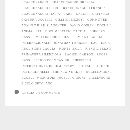
da
BRACCONAGGIO
BRACCONAGGIO BRESCIA
BRACCONAGGIO CIPRO
BRACCONAGGIO FRANCIA
vedere
BRACCONAGGIO ITALIA
CABS
CACCIA
CAPINERA
CATTURA UCCELLI
CIELI SILENZIOSI
COMMITTEE
AGAINST BIRD SLAUGHTER
DAVID CONLIN
DOCUFIL
ANIMALISTA
DOCUMENTARIO CACCIA
DOUGLAS
KASS
EMPTYING THE SKIES
FILM ANTICACCIA
INTERNAZIONALE
JONATHAN FRANZEN
LAC
LEGA
ABOLIZIONE CACCIA
MONTE ISOLA
PIERO LIBERATI
PRIMAVERA SILENZIOSA
RACHEL CARSON
ROGER
KASS
SERGIO COEN TANUGI
SHEFFIELD
INTERNATIONAL DOCUMENTARY FESTIVAL
STRETTO
DEI DARDANELLI
THE NEW YORKER
UCCELLAGIONE
UCCELLI MIGRATORI
UCELLI CANORI
VALLEVEGAN
ZIGOLO ORTOLANO
LASCIA UN COMMENTO