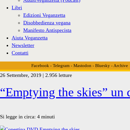
Libri
Edizioni Veganzetta
Disobbedienza vegana
Manifesto Antispecista
Aiuta Veganzetta
Newsletter
Contatti
Facebook
-
Telegram
-
Mastodon
-
Bluesky
-
Archive
26 Settembre, 2019 | 2.956 letture
Tag:
“Emptying the skies” un 
<span>Sergio
Si legge in circa:
4
minuti