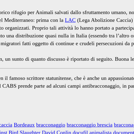
torico rifugio per Animali salvati dallo sfruttamento umano, n
del Mediterraneo: prima con la
LAC
(Lega Abolizione Caccia) 
o organizzati. Proprio tali attività lo hanno portato a partec
to una distribuzione quasi nulla in Italia (essendo tra l’altro
igratori fatti oggetto di continue e crudeli persecuzioni da p
, un sunto di quanto discusso è riportato di seguito. Buona le
 il famoso scrittore statunitense, che è anche un appassionato
 CABS prende parte ad alcuni campi antibracconaggio, in parti
caccia
Bordeaux
bracconaggio
bracconaggio brescia
braccona
nst Bird Slaughter
David Conlin
docufil animalista
document