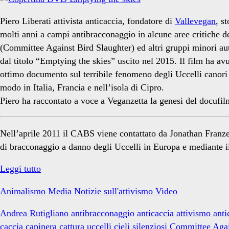
Coen
Piero Liberati attivista anticaccia, fondatore di
Vallevegan
, s
molti anni a campi antibracconaggio in alcune aree critiche 
(Committee Against Bird Slaughter) ed altri gruppi minori aut
Tanugi</span>
dal titolo “Emptying the skies” uscito nel 2015. Il film ha avu
ottimo documento sul terribile fenomeno degli Uccelli canori m
modo in Italia, Francia e nell’isola di Cipro.
Piero ha raccontato a voce a Veganzetta la genesi del docufilm
Nell’aprile 2011 il CABS viene contattato da Jonathan Franzen
di bracconaggio a danno degli Uccelli in Europa e mediante il
“Emptying
Leggi tutto
the
Animalismo
Media
Notizie sull'attivismo
Video
skies”
un
Andrea Rutigliano
antibracconaggio
anticaccia
attivismo anti
docufilm
caccia
capinera
cattura uccelli
cieli silenziosi
Committee Agai