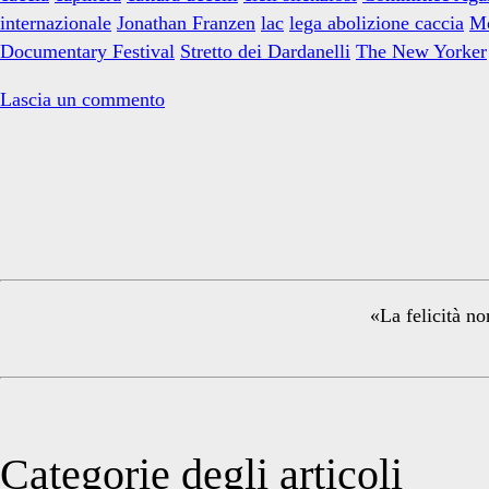
da
internazionale
Jonathan Franzen
lac
lega abolizione caccia
Mo
vedere
Documentary Festival
Stretto dei Dardanelli
The New Yorker
Lascia un commento
Primary
Sidebar
«La felicità no
Categorie degli articoli