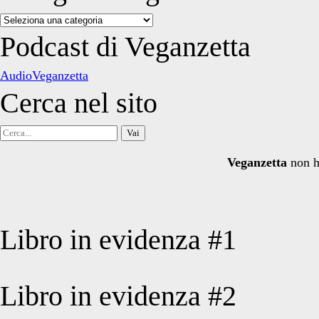
Categorie
degli
Podcast di Veganzetta
articoli
AudioVeganzetta
Cerca nel sito
Cerca
per:
Veganzetta
non h
Libro in evidenza #1
Libro in evidenza #2