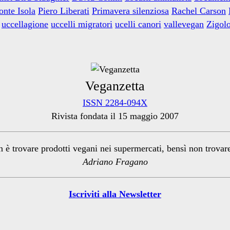
nte Isola
Piero Liberati
Primavera silenziosa
Rachel Carson
uccellagione
uccelli migratori
ucelli canori
vallevegan
Zigolo
Veganzetta
ISSN 2284-094X
Rivista fondata il 15 maggio 2007
n è trovare prodotti vegani nei supermercati, bensì non trova
Adriano Fragano
Iscriviti alla Newsletter