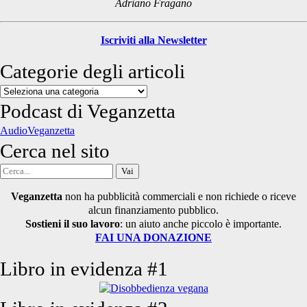
Adriano Fragano
Iscriviti alla Newsletter
Categorie degli articoli
Categorie
degli
Podcast di Veganzetta
articoli
AudioVeganzetta
Cerca nel sito
Cerca
per:
Veganzetta
non ha pubblicità commerciali e non richiede o riceve
alcun finanziamento pubblico.
Sostieni il suo lavoro
: un aiuto anche piccolo è importante.
FAI UNA DONAZIONE
Libro in evidenza #1