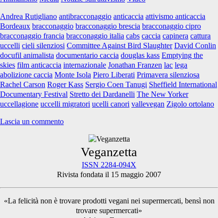
skies”
un
Andrea Rutigliano
antibracconaggio
anticaccia
attivismo anticaccia
docufilm
Bordeaux
bracconaggio
bracconaggio brescia
bracconaggio cipro
da
bracconaggio francia
bracconaggio italia
cabs
caccia
capinera
cattura
vedere
uccelli
cieli silenziosi
Committee Against Bird Slaughter
David Conlin
docufil animalista
documentario caccia
douglas kass
Emptying the
skies
film anticaccia
internazionale
Jonathan Franzen
lac
lega
abolizione caccia
Monte Isola
Piero Liberati
Primavera silenziosa
Rachel Carson
Roger Kass
Sergio Coen Tanugi
Sheffield International
Documentary Festival
Stretto dei Dardanelli
The New Yorker
uccellagione
uccelli migratori
ucelli canori
vallevegan
Zigolo ortolano
Lascia un commento
Primary
Veganzetta
ISSN 2284-094X
Rivista fondata il 15 maggio 2007
Sidebar
«La felicità non è trovare prodotti vegani nei supermercati, bensì non
trovare supermercati»