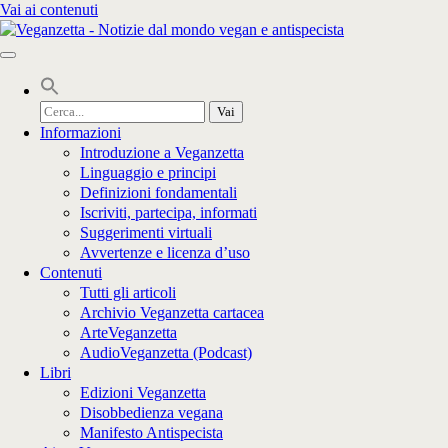
Vai ai contenuti
Cerca
per:
Informazioni
Introduzione a Veganzetta
Linguaggio e principi
Definizioni fondamentali
Iscriviti, partecipa, informati
Suggerimenti virtuali
Avvertenze e licenza d’uso
Contenuti
Tutti gli articoli
Archivio Veganzetta cartacea
ArteVeganzetta
AudioVeganzetta (Podcast)
Libri
Edizioni Veganzetta
Disobbedienza vegana
Manifesto Antispecista