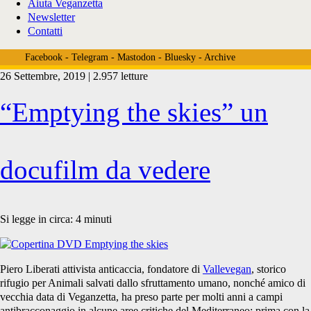
Aiuta Veganzetta
Newsletter
Contatti
Facebook
-
Telegram
-
Mastodon
-
Bluesky
-
Archive
26 Settembre, 2019 | 2.957 letture
Tag:
“Emptying the skies” un
<span>bracconaggio
docufilm da vedere
cipro</span>
Si legge in circa:
4
minuti
Piero Liberati attivista anticaccia, fondatore di
Vallevegan
, storico
rifugio per Animali salvati dallo sfruttamento umano, nonché amico di
vecchia data di Veganzetta, ha preso parte per molti anni a campi
antibracconaggio in alcune aree critiche del Mediterraneo: prima con la