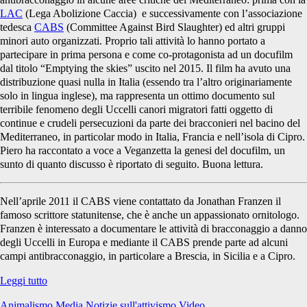
LAC
(Lega Abolizione Caccia) e successivamente con l’associazione
tedesca
CABS
(Committee Against Bird Slaughter) ed altri gruppi
minori auto organizzati. Proprio tali attività lo hanno portato a
partecipare in prima persona e come co-protagonista ad un docufilm
dal titolo “Emptying the skies” uscito nel 2015. Il film ha avuto una
distribuzione quasi nulla in Italia (essendo tra l’altro originariamente
solo in lingua inglese), ma rappresenta un ottimo documento sul
terribile fenomeno degli Uccelli canori migratori fatti oggetto di
continue e crudeli persecuzioni da parte dei bracconieri nel bacino del
Mediterraneo, in particolar modo in Italia, Francia e nell’isola di Cipro.
Piero ha raccontato a voce a Veganzetta la genesi del docufilm, un
sunto di quanto discusso è riportato di seguito. Buona lettura.
Nell’aprile 2011 il CABS viene contattato da Jonathan Franzen il
famoso scrittore statunitense, che è anche un appassionato ornitologo.
Franzen è interessato a documentare le attività di bracconaggio a danno
degli Uccelli in Europa e mediante il CABS prende parte ad alcuni
campi antibracconaggio, in particolare a Brescia, in Sicilia e a Cipro.
“Emptying
Leggi tutto
the
Animalismo
Media
Notizie sull'attivismo
Video