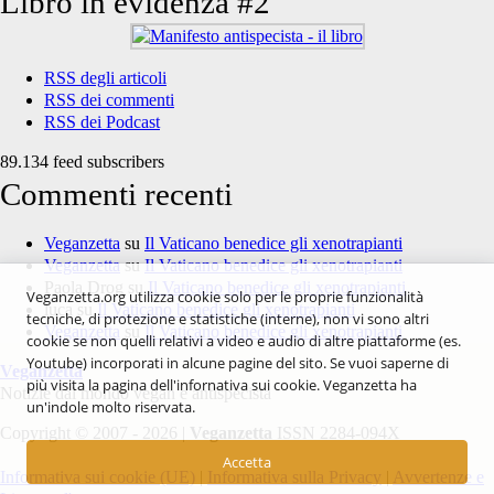
Libro in evidenza #2
RSS degli articoli
RSS dei commenti
RSS dei Podcast
89.134 feed subscribers
Commenti recenti
Veganzetta
su
Il Vaticano benedice gli xenotrapianti
Veganzetta
su
Il Vaticano benedice gli xenotrapianti
Paola Drog
su
Il Vaticano benedice gli xenotrapianti
Veganzetta.org utilizza cookie solo per le proprie funzionalità
luca
su
Il Vaticano benedice gli xenotrapianti
tecniche, di protezione e statistiche (interne), non vi sono altri
Veganzetta
su
Il Vaticano benedice gli xenotrapianti
cookie se non quelli relativi a video e audio di altre piattaforme (es.
Youtube) incorporati in alcune pagine del sito. Se vuoi saperne di
Veganzetta
più visita la pagina dell'infornativa sui cookie. Veganzetta ha
Notizie dal mondo vegan e antispecista
un'indole molto riservata.
Copyright © 2007 - 2026 |
Veganzetta
ISSN 2284-094X
Accetta
Informativa sui cookie (UE)
|
Informativa sulla Privacy
|
Avvertenze e