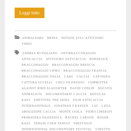
“Emptying
Leggi tutto
the
skies”
ANIMALISMO
MEDIA
NOTIZIE SULL'ATTIVISMO
un
VIDEO
ANDREA RUTIGLIANO
ANTIBRACCONAGGIO
docufilm
ANTICACCIA
ATTIVISMO ANTICACCIA
BORDEAUX
da
BRACCONAGGIO
BRACCONAGGIO BRESCIA
BRACCONAGGIO CIPRO
BRACCONAGGIO FRANCIA
vedere
BRACCONAGGIO ITALIA
CABS
CACCIA
CAPINERA
CATTURA UCCELLI
CIELI SILENZIOSI
COMMITTEE
AGAINST BIRD SLAUGHTER
DAVID CONLIN
DOCUFIL
ANIMALISTA
DOCUMENTARIO CACCIA
DOUGLAS
KASS
EMPTYING THE SKIES
FILM ANTICACCIA
INTERNAZIONALE
JONATHAN FRANZEN
LAC
LEGA
ABOLIZIONE CACCIA
MONTE ISOLA
PIERO LIBERATI
PRIMAVERA SILENZIOSA
RACHEL CARSON
ROGER
KASS
SERGIO COEN TANUGI
SHEFFIELD
INTERNATIONAL DOCUMENTARY FESTIVAL
STRETTO