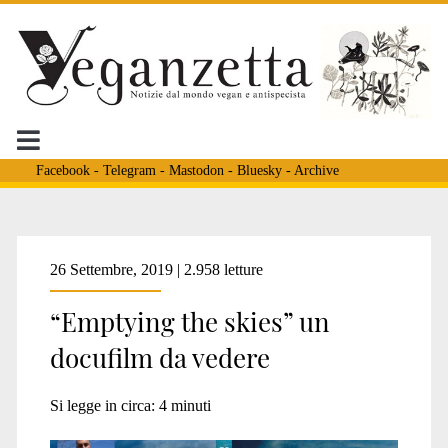
Facebook
-
Telegram
-
Mastodon
-
Bluesky
-
Archive
Tag:
26 Settembre, 2019 | 2.958 letture
“Emptying the skies” un
<span>bracconaggio
docufilm da vedere
brescia</span>
Si legge in circa:
4
minuti