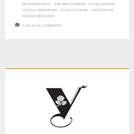
DEI DARDANELLI
THE NEW YORKER
UCCELLAGIONE
UCCELLI MIGRATORI
UCELLI CANORI
VALLEVEGAN
ZIGOLO ORTOLANO
LASCIA UN COMMENTO
Primary
Sidebar