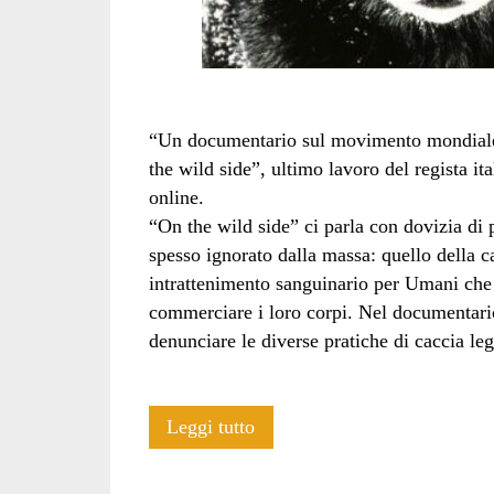
“Un documentario sul movimento mondiale co
the wild side”, ultimo lavoro del regista i
online.
“On the wild side” ci parla con dovizia di 
spesso ignorato dalla massa: quello della 
intrattenimento sanguinario per Umani che 
commerciare i loro corpi. Nel documentari
denunciare le diverse pratiche di caccia lega
“On
Leggi tutto
the