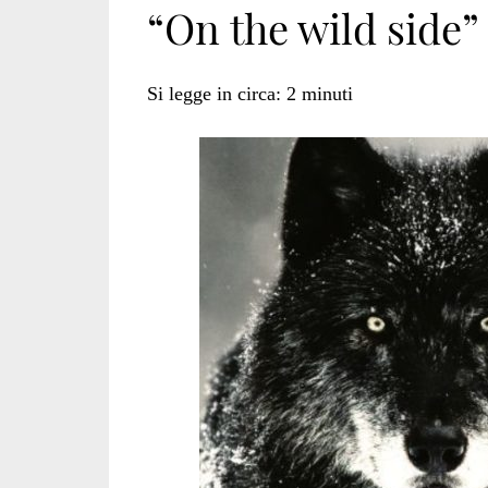
“On the wild side”
Bennick</span>
Si legge in circa:
2
minuti