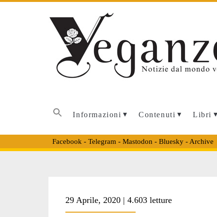
Informazioni
Contenuti
Libri
Facebook
-
Telegram
-
Mastodon
-
Bluesky
-
Archive
Tag:
29 Aprile, 2020 | 4.603 letture
<span>Greg