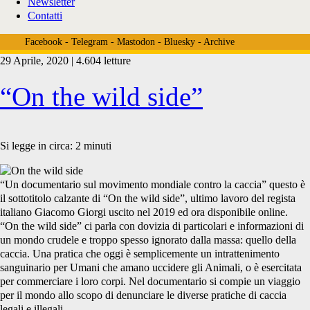
Newsletter
Contatti
Facebook
-
Telegram
-
Mastodon
-
Bluesky
-
Archive
29 Aprile, 2020 | 4.604 letture
Tag:
“On the wild side”
<span>documentario
Si legge in circa:
2
minuti
“Un documentario sul movimento mondiale contro la caccia” questo è
anticaccia</span>
il sottotitolo calzante di “On the wild side”, ultimo lavoro del regista
italiano Giacomo Giorgi uscito nel 2019 ed ora disponibile online.
“On the wild side” ci parla con dovizia di particolari e informazioni di
un mondo crudele e troppo spesso ignorato dalla massa: quello della
caccia. Una pratica che oggi è semplicemente un intrattenimento
sanguinario per Umani che amano uccidere gli Animali, o è esercitata
per commerciare i loro corpi. Nel documentario si compie un viaggio
per il mondo allo scopo di denunciare le diverse pratiche di caccia
legali e illegali.