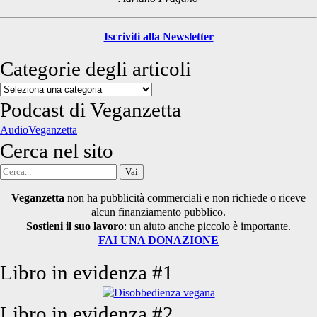
Iscriviti alla Newsletter
Categorie degli articoli
Categorie
degli
Podcast di Veganzetta
articoli
AudioVeganzetta
Cerca nel sito
Cerca
per:
Veganzetta
non ha pubblicità commerciali e non richiede o riceve
alcun finanziamento pubblico.
Sostieni il suo lavoro
: un aiuto anche piccolo è importante.
FAI UNA DONAZIONE
Libro in evidenza #1
Libro in evidenza #2