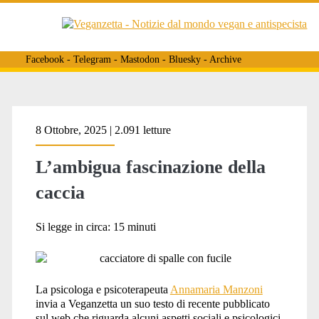
Facebook
-
Telegram
-
Mastodon
-
Bluesky
-
Archive
Tag:
8 Ottobre, 2025 | 2.091 letture
L’ambigua fascinazione della
<span>critica
caccia
alla
Si legge in circa:
15
minuti
caccia</span>
La psicologa e psicoterapeuta
Annamaria Manzoni
invia a Veganzetta un suo testo di recente pubblicato
sul web che riguarda alcuni aspetti sociali e psicologici