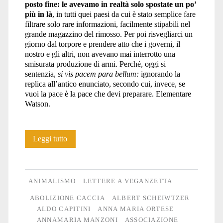
posto fine: le avevamo in realtà solo spostate un po’
più in là
, in tutti quei paesi da cui è stato semplice fare
filtrare solo rare informazioni, facilmente stipabili nel
grande magazzino del rimosso. Per poi risvegliarci un
giorno dal torpore e prendere atto che i governi, il
nostro e gli altri, non avevano mai interrotto una
smisurata produzione di armi. Perché, oggi si
sentenzia,
si vis pacem para bellum:
ignorando la
replica all’antico enunciato, secondo cui, invece, se
vuoi la pace è la pace che devi preparare. Elementare
Watson.
L’ambigua
Leggi tutto
fascinazione
della
ANIMALISMO
LETTERE A VEGANZETTA
caccia
ABOLIZIONE CACCIA
ALBERT SCHEIWTZER
ALDO CAPITINI
ANNA MARIA ORTESE
ANNAMARIA MANZONI
ASSOCIAZIONE