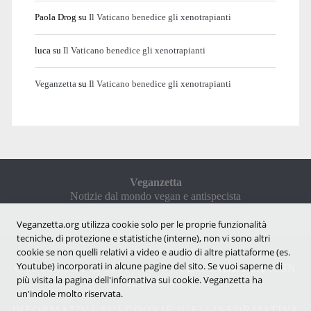
Paola Drog
su
Il Vaticano benedice gli xenotrapianti
luca
su
Il Vaticano benedice gli xenotrapianti
Veganzetta
su
Il Vaticano benedice gli xenotrapianti
Veganzetta
Notizie dal mondo vegan e antispecista
Veganzetta.org utilizza cookie solo per le proprie funzionalità
tecniche, di protezione e statistiche (interne), non vi sono altri
cookie se non quelli relativi a video e audio di altre piattaforme (es.
Youtube) incorporati in alcune pagine del sito. Se vuoi saperne di
COPYRIGHT © 2007 - 2026 |
VEGANZETTA
ISSN
più visita la pagina dell'infornativa sui cookie. Veganzetta ha
2284-094X
un'indole molto riservata.
INFORMATIVA SUI COOKIE (UE)
|
INFORMATIVA