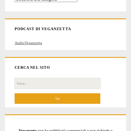
degli
articoli
PODCAST DI VEGANZETTA
AudioVeganzetta
CERCA NEL SITO
Cerca
per:
Veganzetta
non ha pubblicità commerciali e non richiede o