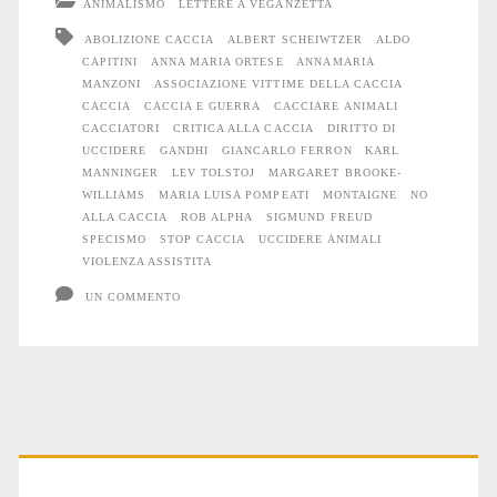
ANIMALISMO
LETTERE A VEGANZETTA
caccia
ABOLIZIONE CACCIA
ALBERT SCHEIWTZER
ALDO
CAPITINI
ANNA MARIA ORTESE
ANNAMARIA
MANZONI
ASSOCIAZIONE VITTIME DELLA CACCIA
CACCIA
CACCIA E GUERRA
CACCIARE ANIMALI
CACCIATORI
CRITICA ALLA CACCIA
DIRITTO DI
UCCIDERE
GANDHI
GIANCARLO FERRON
KARL
MANNINGER
LEV TOLSTOJ
MARGARET BROOKE-
WILLIAMS
MARIA LUISA POMPEATI
MONTAIGNE
NO
ALLA CACCIA
ROB ALPHA
SIGMUND FREUD
SPECISMO
STOP CACCIA
UCCIDERE ANIMALI
VIOLENZA ASSISTITA
UN COMMENTO
Primary