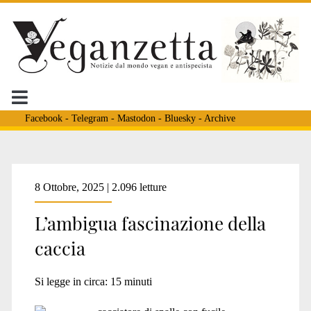
Facebook
-
Telegram
-
Mastodon
-
Bluesky
-
Archive
Tag:
8 Ottobre, 2025 | 2.096 letture
L’ambigua fascinazione della
<span>Maria
caccia
Luisa
Si legge in circa:
15
minuti