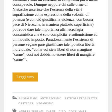
consapevole. Dunque neppure chi sulle orme di
Nietzsche asserisse che l’essenza della vita è
sopraffazione come espressione della volontà di
potenza (e con ciò giustifica la violenza, con buona
pace di Nietzsche, in maniera piuttosto superficiale)
potrebbe dare tale importanza alla necrofagia
consumistica che è solo complicità e sottomissione ad
un modello imposto. Paradossalmente l’esistenza di
persone vegane pare giustificare tale ipotetica libertà
individuale: “come voi siete liberi di non mangiare
“carne”, così noi dobbiamo essere liberi di mangiare
“carne””.
Necrofagia:
Leggi tutto
libertà
o
ANIMALISMO
ANTISPECISMO
ARTICOLI VEGANZETTA
schiavitù?
CARTACEA
VEGANISMO
ANDREA FURLAN
CARNE
CIBO
CONSUMARE