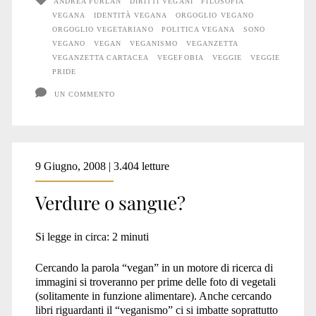
ANDREA FURLAN
DIRITTI VEGANI
FILOSOFIA
VEGANA
IDENTITÀ VEGANA
ORGOGLIO VEGANO
e
ORGOGLIO VEGETARIANO
POLITICA VEGANA
SONO
gli
VEGANO
VEGAN
VEGANISMO
VEGANZETTA
VEGANZETTA CARTACEA
VEGEFOBIA
VEGGIE
VEGGIE
Animali
PRIDE
UN COMMENTO
9 Giugno, 2008 | 3.404 letture
Verdure o sangue?
Si legge in circa:
2
minuti
Cercando la parola “vegan” in un motore di ricerca di
immagini si troveranno per prime delle foto di vegetali
(solitamente in funzione alimentare). Anche cercando
libri riguardanti il “veganismo” ci si imbatte soprattutto