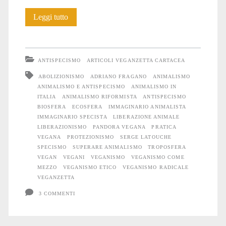
…
Leggi tutto
e
superare
ANTISPECISMO
ARTICOLI VEGANZETTA CARTACEA
l’animalismo
ABOLIZIONISMO
ADRIANO FRAGANO
ANIMALISMO
ANIMALISMO E ANTISPECISMO
ANIMALISMO IN
ITALIA
ANIMALISMO RIFORMISTA
ANTISPECISMO
BIOSFERA
ECOSFERA
IMMAGINARIO ANIMALISTA
IMMAGINARIO SPECISTA
LIBERAZIONE ANIMALE
LIBERAZIONISMO
PANDORA VEGANA
PRATICA
VEGANA
PROTEZIONISMO
SERGE LATOUCHE
SPECISMO
SUPERARE ANIMALISMO
TROPOSFERA
VEGAN
VEGANI
VEGANISMO
VEGANISMO COME
MEZZO
VEGANISMO ETICO
VEGANISMO RADICALE
VEGANZETTA
3 COMMENTI