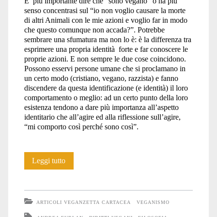
E’ più importante dire che “sono vegano” o ha più
senso concentrasi sul “io non voglio causare la morte
di altri Animali con le mie azioni e voglio far in modo
che questo comunque non accada?”. Potrebbe
sembrare una sfumatura ma non lo è: è la differenza tra
esprimere una propria identità forte e far conoscere le
proprie azioni. E non sempre le due cose coincidono.
Possono esservi persone umane che si proclamano in
un certo modo (cristiano, vegano, razzista) e fanno
discendere da questa identificazione (e identità) il loro
comportamento o meglio: ad un certo punto della loro
esistenza tendono a dare più importanza all’aspetto
identitario che all’agire ed alla riflessione sull’agire,
“mi comporto così perché sono così”.
Vegan,
Leggi tutto
Veggie
Pride,
ARTICOLI VEGANZETTA CARTACEA
VEGANISMO
Veganzetta