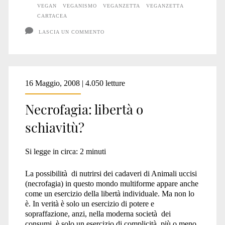
VEGAN
VEGANISMO
VEGANZETTA
VEGANZETTA
CARTACEA
LASCIA UN COMMENTO
16 Maggio, 2008 | 4.050 letture
Necrofagia: libertà o
schiavitù?
Si legge in circa:
2
minuti
La possibilità di nutrirsi dei cadaveri di Animali uccisi
(necrofagia) in questo mondo multiforme appare anche
come un esercizio della libertà individuale. Ma non lo
è. In verità è solo un esercizio di potere e
sopraffazione, anzi, nella moderna società dei
consumi, è solo un esercizio di complicità, più o meno