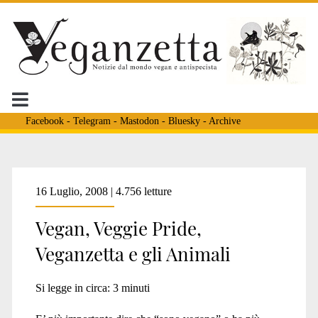
Facebook
-
Telegram
-
Mastodon
-
Bluesky
-
Archive
Tag:
16 Luglio, 2008 | 4.756 letture
Vegan, Veggie Pride,
<span>veganismo</spa
Veganzetta e gli Animali
Si legge in circa:
3
minuti