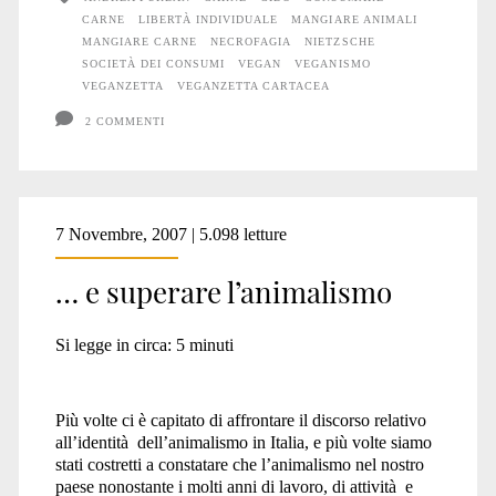
CARNE
LIBERTÀ INDIVIDUALE
MANGIARE ANIMALI
MANGIARE CARNE
NECROFAGIA
NIETZSCHE
SOCIETÀ DEI CONSUMI
VEGAN
VEGANISMO
VEGANZETTA
VEGANZETTA CARTACEA
2 COMMENTI
7 Novembre, 2007 | 5.098 letture
… e superare l’animalismo
Si legge in circa:
5
minuti
Più volte ci è capitato di affrontare il discorso relativo
all’identità dell’animalismo in Italia, e più volte siamo
stati costretti a constatare che l’animalismo nel nostro
paese nonostante i molti anni di lavoro, di attività e