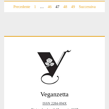
Paginazione
Precedente
1
…
46
47
48
49
Successiva
degli
articoli
Primary
Sidebar
Veganzetta
ISSN 2284-094X