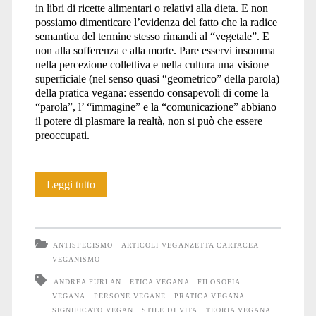
in libri di ricette alimentari o relativi alla dieta. E non
possiamo dimenticare l’evidenza del fatto che la radice
semantica del termine stesso rimandi al “vegetale”. E
non alla sofferenza e alla morte. Pare esservi insomma
nella percezione collettiva e nella cultura una visione
superficiale (nel senso quasi “geometrico” della parola)
della pratica vegana: essendo consapevoli di come la
“parola”, l’ “immagine” e la “comunicazione” abbiano
il potere di plasmare la realtà, non si può che essere
preoccupati.
Verdure
Leggi tutto
o
sangue?
ANTISPECISMO
ARTICOLI VEGANZETTA CARTACEA
VEGANISMO
ANDREA FURLAN
ETICA VEGANA
FILOSOFIA
VEGANA
PERSONE VEGANE
PRATICA VEGANA
SIGNIFICATO VEGAN
STILE DI VITA
TEORIA VEGANA