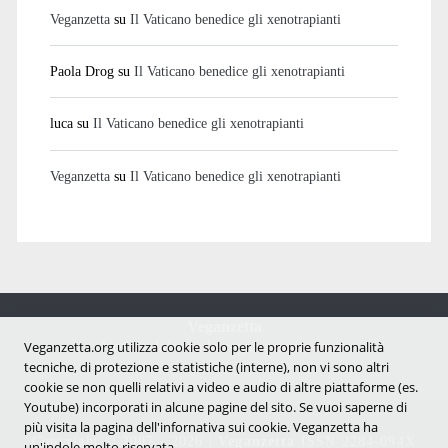
Veganzetta
su
Il Vaticano benedice gli xenotrapianti
Paola Drog
su
Il Vaticano benedice gli xenotrapianti
luca
su
Il Vaticano benedice gli xenotrapianti
Veganzetta
su
Il Vaticano benedice gli xenotrapianti
Veganzetta
Notizie dal mondo vegan e antispecista
Veganzetta.org utilizza cookie solo per le proprie funzionalità
tecniche, di protezione e statistiche (interne), non vi sono altri
cookie se non quelli relativi a video e audio di altre piattaforme (es.
Youtube) incorporati in alcune pagine del sito. Se vuoi saperne di
più visita la pagina dell'infornativa sui cookie. Veganzetta ha
Copyright © 2007 - 2026 |
Veganzetta
ISSN 2284-094X
un'indole molto riservata.