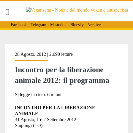
Facebook
-
Telegram
-
Mastodon
-
Bluesky
-
Archive
Tag:
28 Agosto, 2012 | 2.690 letture
Incontro per la liberazione
<span>incontro
animale 2012: il programma
nazionale
Si legge in circa:
6
minuti
INCONTRO PER LA LIBERAZIONE
ANIMALE
di
31 Agosto, 1 e 2 Settembre 2012
Stupinigi (TO)