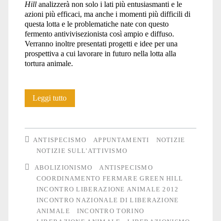
Hill
analizzerà non solo i lati più entusiasmanti e le
azioni più efficaci, ma anche i momenti più difficili di
questa lotta e le problematiche nate con questo
fermento antivivisezionista così ampio e diffuso.
Verranno inoltre presentati progetti e idee per una
prospettiva a cui lavorare in futuro nella lotta alla
tortura animale.
Incontro
Leggi tutto
per
la
ANTISPECISMO
APPUNTAMENTI
NOTIZIE
liberazione
NOTIZIE SULL'ATTIVISMO
ABOLIZIONISMO
ANTISPECISMO
animale
COORDINAMENTO FERMARE GREEN HILL
2012:
INCONTRO LIBERAZIONE ANIMALE 2012
INCONTRO NAZIONALE DI LIBERAZIONE
il
ANIMALE
INCONTRO TORINO