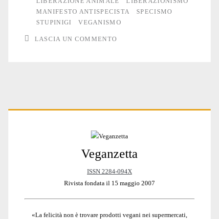
programma
LIBERAZIONE ANIMALE
LIBERAZIONISMO
MANIFESTO ANTISPECISTA
SPECISMO
STUPINIGI
VEGANISMO
LASCIA UN COMMENTO
Primary
Veganzetta
Sidebar
ISSN 2284-094X
Rivista fondata il 15 maggio 2007
«La felicità non è trovare prodotti vegani nei supermercati,