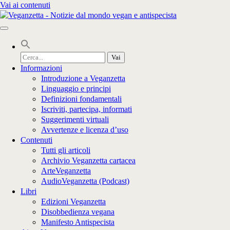
Vai ai contenuti
Cerca
per:
Informazioni
Introduzione a Veganzetta
Linguaggio e principi
Definizioni fondamentali
Iscriviti, partecipa, informati
Suggerimenti virtuali
Avvertenze e licenza d’uso
Contenuti
Tutti gli articoli
Archivio Veganzetta cartacea
ArteVeganzetta
AudioVeganzetta (Podcast)
Libri
Edizioni Veganzetta
Disobbedienza vegana
Manifesto Antispecista