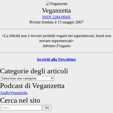
degli
Primary
Veganzetta
articoli
ISSN 2284-094X
Rivista fondata il 15 maggio 2007
Sidebar
«La felicità non è trovare prodotti vegani nei supermercati, bensì non
trovare supermercati»
Adriano Fragano
Iscriviti alla Newsletter
Categorie degli articoli
Categorie
degli
Podcast di Veganzetta
articoli
AudioVeganzetta
Cerca nel sito
Cerca
per: