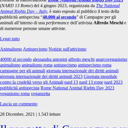
(
NARD 13 Rome
) del 4 giugno 2023, organizzata da
The National
Animal Rights Day – Italy
, è stato esposto al pubblico il testo della
pubblicità antispecista “
40.000 al secondo
” di Campagne per gli
animali all’interno di una
performance
dell’artivista
Alfredo Meschi
e
di numerose persone umane attiviste.
“40.000
Leggi tutto
al
Animalismo
Antispecismo
Notizie sull'attivismo
secondo”
al
40000 al secondo
alessandra antonini
alfredo meschi
anarcoveganismo
NARD
animalismo
animalismo roma
antispecismo
antispecismo roma
13
campagne per gli animali
giornata internazionale dei diritti animali
di
giornata internazionale dei diritti animali 2023
Giornata mondiale
Roma
contro la crudeltà verso gli Animali
nard 13
nard 13 rome
nard 2023
pubblicità antispecista
Rome National Animal Rights Day 2023
veganismo roma
veganzetta
Lascia un commento
28 Dicembre, 2021 | 1.543 letture