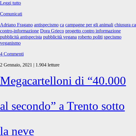
Il
Leggi tutto
progetto
Comunicati
di
Campagne
Adriano Fragano
antispecismo
ca
campagne per gli animali
chiusura ca
per
contro-informazione
Dora Grieco
progetto contro informazione
gli
pubblicità antispecista
pubblicità vegana
roberto politi
specismo
animali
veganismo
si
conclude
4 Commenti
2 Gennaio, 2021 | 1.904 letture
Megacartelloni di “40.000
al secondo” a Trento sotto
la neve