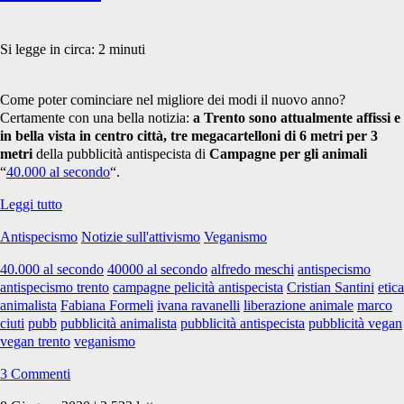
Si legge in circa:
2
minuti
Come poter cominciare nel migliore dei modi il nuovo anno?
Certamente con una bella notizia:
a Trento sono attualmente affissi e
in bella vista in centro città, tre megacartelloni di 6 metri per 3
metri
della pubblicità antispecista di
Campagne per gli animali
“
40.000 al secondo
“.
Megacartelloni
Leggi tutto
di
Antispecismo
Notizie sull'attivismo
Veganismo
“40.000
al
40.000 al secondo
40000 al secondo
alfredo meschi
antispecismo
secondo”
antispecismo trento
campagne pelicità antispecista
Cristian Santini
etica
a
animalista
Fabiana Formeli
ivana ravanelli
liberazione animale
marco
Trento
ciuti
pubb
pubblicità animalista
pubblicità antispecista
pubblicità vegan
sotto
vegan trento
veganismo
la
neve
3 Commenti