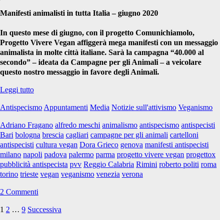
Manifesti animalisti in tutta Italia – giugno 2020
In questo mese di giugno, con il progetto Comunichiamolo,
Progetto Vivere Vegan affiggerà mega manifesti con un messaggio
animalista in molte città italiane. Sarà la campagna “40.000 al
secondo” – ideata da Campagne per gli Animali – a veicolare
questo nostro messaggio in favore degli Animali.
La
Leggi tutto
pubblicità
Antispecismo
Appuntamenti
Media
Notizie sull'attivismo
Veganismo
“40.000
al
Adriano Fragano
alfredo meschi
animalismo
antispecismo
antispecisti
secondo”
Bari
bologna
brescia
cagliari
campagne per gli animali
cartelloni
in
antispecisti
cultura vegan
Dora Grieco
genova
manifesti antispecisti
tutta
milano
napoli
padova
palermo
parma
progetto vivere vegan
progettox
Italia
pubblicità antispecista
pvv
Reggio Calabria
Rimini
roberto politi
roma
torino
trieste
vegan
veganismo
venezia
verona
2 Commenti
1
2
…
9
Successiva
Paginazione