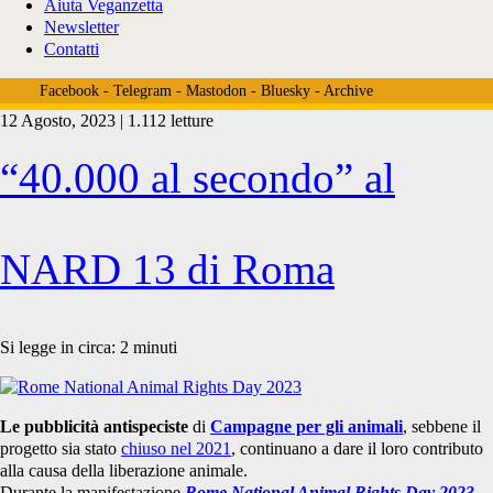
Aiuta Veganzetta
Newsletter
Contatti
Facebook
-
Telegram
-
Mastodon
-
Bluesky
-
Archive
12 Agosto, 2023 | 1.112 letture
Tag:
“40.000 al secondo” al
<span>pubblicità
NARD 13 di Roma
antispecista</span>
Si legge in circa:
2
minuti
Le pubblicità antispeciste
di
Campagne per gli animali
, sebbene il
progetto sia stato
chiuso nel 2021
, continuano a dare il loro contributo
alla causa della liberazione animale.
Durante la manifestazione
Rome National Animal Rights Day 2023