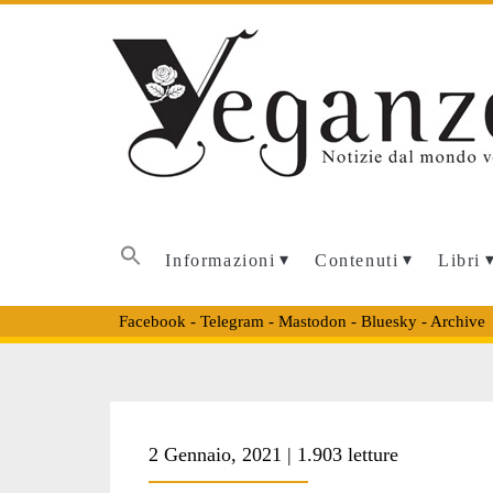
Informazioni
Contenuti
Libri
Facebook
-
Telegram
-
Mastodon
-
Bluesky
-
Archive
Tag:
2 Gennaio, 2021 | 1.903 letture
<span>ivana