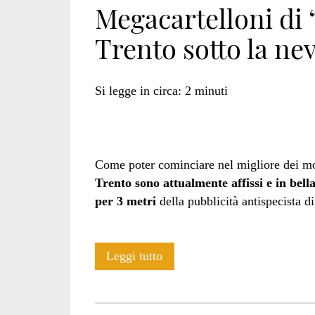
Megacartelloni di 
Trento sotto la ne
ravanelli</span>
Si legge in circa:
2
minuti
Come poter cominciare nel migliore dei mo
Trento sono attualmente affissi e in bella
per 3 metri
della pubblicità antispecista d
Megacartelloni
Leggi tutto
di
“40.000