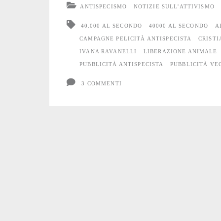
ANTISPECISMO
NOTIZIE SULL'ATTIVISMO
al
40.000 AL SECONDO
40000 AL SECONDO
A
secondo”
CAMPAGNE PELICITÀ ANTISPECISTA
CRISTI
IVANA RAVANELLI
LIBERAZIONE ANIMALE
a
PUBBLICITÀ ANTISPECISTA
PUBBLICITÀ VE
Trento
3 COMMENTI
sotto
la
neve