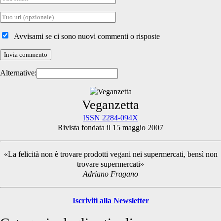
email
Tuo
sito
internet
Avvisami se ci sono nuovi commenti o risposte
Alternative:
Primary
Veganzetta
ISSN 2284-094X
Rivista fondata il 15 maggio 2007
Sidebar
«La felicità non è trovare prodotti vegani nei supermercati, bensì non
trovare supermercati»
Adriano Fragano
Iscriviti alla Newsletter