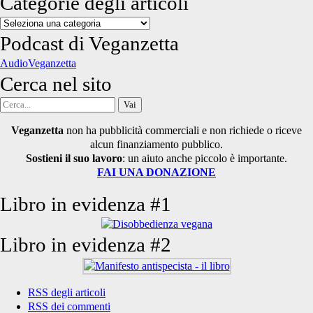
Categorie degli articoli
Categorie
degli
Podcast di Veganzetta
articoli
AudioVeganzetta
Cerca nel sito
Cerca
per:
Veganzetta
non ha pubblicità commerciali e non richiede o riceve
alcun finanziamento pubblico.
Sostieni il suo lavoro
: un aiuto anche piccolo è importante.
FAI UNA DONAZIONE
Libro in evidenza #1
Libro in evidenza #2
RSS degli articoli
RSS dei commenti