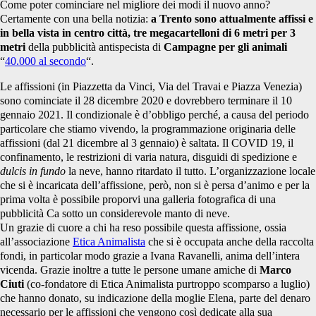
Come poter cominciare nel migliore dei modi il nuovo anno?
Certamente con una bella notizia:
a Trento sono attualmente affissi e
in bella vista in centro città, tre megacartelloni di 6 metri per 3
metri
della pubblicità antispecista di
Campagne per gli animali
“
40.000 al secondo
“.
Le affissioni (in Piazzetta da Vinci, Via del Travai e Piazza Venezia)
sono cominciate il 28 dicembre 2020 e dovrebbero terminare il 10
gennaio 2021. Il condizionale è d’obbligo perché, a causa del periodo
particolare che stiamo vivendo, la programmazione originaria delle
affissioni (dal 21 dicembre al 3 gennaio) è saltata. Il COVID 19, il
confinamento, le restrizioni di varia natura, disguidi di spedizione e
dulcis in fundo
la neve, hanno ritardato il tutto. L’organizzazione locale
che si è incaricata dell’affissione, però, non si è persa d’animo e per la
prima volta è possibile proporvi una galleria fotografica di una
pubblicità Ca sotto un considerevole manto di neve.
Un grazie di cuore a chi ha reso possibile questa affissione, ossia
all’associazione
Etica Animalista
che si è occupata anche della raccolta
fondi, in particolar modo grazie a Ivana Ravanelli, anima dell’intera
vicenda. Grazie inoltre a tutte le persone umane amiche di
Marco
Ciuti
(co-fondatore di Etica Animalista purtroppo scomparso a luglio)
che hanno donato, su indicazione della moglie Elena, parte del denaro
necessario per le affissioni che vengono così dedicate alla sua