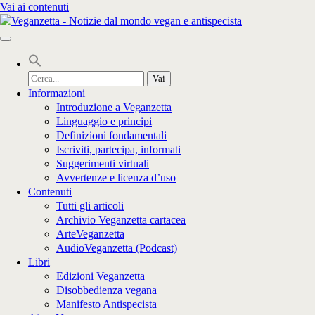
Vai ai contenuti
Cerca
per:
Informazioni
Introduzione a Veganzetta
Linguaggio e principi
Definizioni fondamentali
Iscriviti, partecipa, informati
Suggerimenti virtuali
Avvertenze e licenza d’uso
Contenuti
Tutti gli articoli
Archivio Veganzetta cartacea
ArteVeganzetta
AudioVeganzetta (Podcast)
Libri
Edizioni Veganzetta
Disobbedienza vegana
Manifesto Antispecista