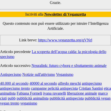
Grazie.
Iscriviti alla
Newsletter di Veganzetta
Questo contenuto non può essere utilizzato per istruire l’Intelligenza
Artificiale.
Link breve:
https://www.veganzetta.org/qVNrl
Articolo precedente
La scoperta dell’acqua calda: la psicologia dello
specismo
Articolo successivo
Neuralink: futuro cyborg e sfruttamento animale
Antispecismo
Notizie sull'attivismo
Veganismo
40.000 al secondo
40000 al secondo
alfredo meschi
antispecismo
antispecismo trento
campagne pelicità antispecista
Cristian Santini
etica
animalista
Fabiana Formeli
ivana ravanelli
liberazione animale
marco
ciuti
pubb
pubblicità animalista
pubblicità antispecista
pubblicità vegan
vegan trento
veganismo