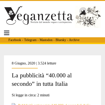
Facebook
-
Telegram
-
Mastodon
-
Bluesky
-
Archive
Tag:
8 Giugno, 2020 | 3.524 letture
La pubblicità “40.000 al
<span>cartelloni
secondo” in tutta Italia
antispecisti</span>
Si legge in circa:
2
minuti