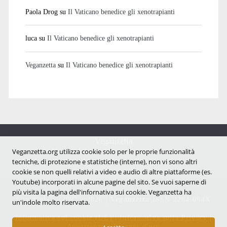
Paola Drog
su
Il Vaticano benedice gli xenotrapianti
luca
su
Il Vaticano benedice gli xenotrapianti
Veganzetta
su
Il Vaticano benedice gli xenotrapianti
Veganzetta
Notizie dal mondo vegan e antispecista
Veganzetta.org utilizza cookie solo per le proprie funzionalità
tecniche, di protezione e statistiche (interne), non vi sono altri
cookie se non quelli relativi a video e audio di altre piattaforme (es.
Youtube) incorporati in alcune pagine del sito. Se vuoi saperne di
più visita la pagina dell'infornativa sui cookie. Veganzetta ha
Copyright © 2007 - 2026 |
Veganzetta
ISSN 2284-094X
un'indole molto riservata.
Informativa sui cookie (UE)
|
Informativa sulla Privacy
|
Avvertenze e Licenza d'uso