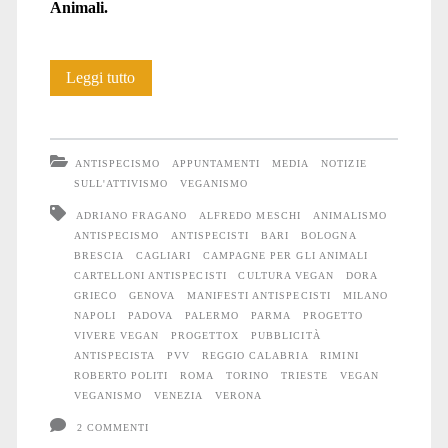
Animali.
La
Leggi tutto
pubblicità
“40.000
ANTISPECISMO
APPUNTAMENTI
MEDIA
NOTIZIE
al
SULL'ATTIVISMO
VEGANISMO
ADRIANO FRAGANO
ALFREDO MESCHI
ANIMALISMO
secondo”
ANTISPECISMO
ANTISPECISTI
BARI
BOLOGNA
in
BRESCIA
CAGLIARI
CAMPAGNE PER GLI ANIMALI
CARTELLONI ANTISPECISTI
CULTURA VEGAN
DORA
tutta
GRIECO
GENOVA
MANIFESTI ANTISPECISTI
MILANO
NAPOLI
PADOVA
PALERMO
PARMA
PROGETTO
Italia
VIVERE VEGAN
PROGETTOX
PUBBLICITÀ
ANTISPECISTA
PVV
REGGIO CALABRIA
RIMINI
ROBERTO POLITI
ROMA
TORINO
TRIESTE
VEGAN
VEGANISMO
VENEZIA
VERONA
2 COMMENTI