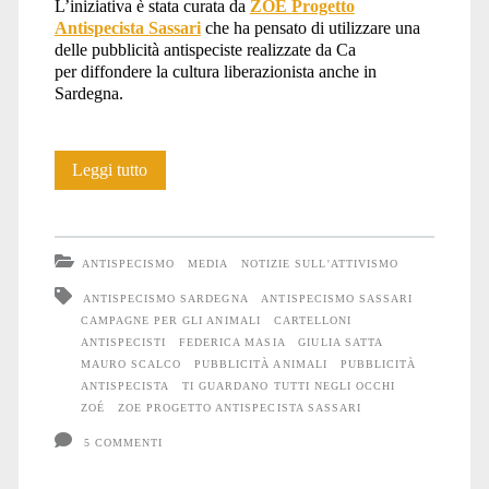
L’iniziativa è stata curata da
ZOE Progetto
Antispecista Sassari
che ha pensato di utilizzare una
delle pubblicità antispeciste realizzate da Ca
per diffondere la cultura liberazionista anche in
Sardegna.
18
Leggi tutto
pubblicità
antispeciste
ANTISPECISMO
MEDIA
NOTIZIE SULL'ATTIVISMO
a
ANTISPECISMO SARDEGNA
ANTISPECISMO SASSARI
CAMPAGNE PER GLI ANIMALI
CARTELLONI
Sassari
ANTISPECISTI
FEDERICA MASIA
GIULIA SATTA
MAURO SCALCO
PUBBLICITÀ ANIMALI
PUBBLICITÀ
ANTISPECISTA
TI GUARDANO TUTTI NEGLI OCCHI
ZOÉ
ZOE PROGETTO ANTISPECISTA SASSARI
5 COMMENTI