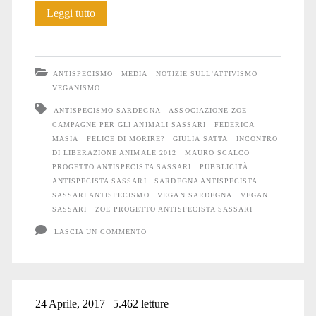
21
Leggi tutto
pubblicità
antispeciste
ANTISPECISMO
MEDIA
NOTIZIE SULL'ATTIVISMO
a
VEGANISMO
ANTISPECISMO SARDEGNA
ASSOCIAZIONE ZOE
Sassari
CAMPAGNE PER GLI ANIMALI SASSARI
FEDERICA
MASIA
FELICE DI MORIRE?
GIULIA SATTA
INCONTRO
DI LIBERAZIONE ANIMALE 2012
MAURO SCALCO
PROGETTO ANTISPECISTA SASSARI
PUBBLICITÀ
ANTISPECISTA SASSARI
SARDEGNA ANTISPECISTA
SASSARI ANTISPECISMO
VEGAN SARDEGNA
VEGAN
SASSARI
ZOE PROGETTO ANTISPECISTA SASSARI
LASCIA UN COMMENTO
24 Aprile, 2017 | 5.462 letture