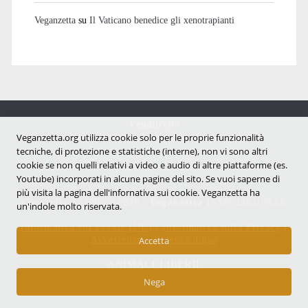
Veganzetta
su
Il Vaticano benedice gli xenotrapianti
Veganzetta
Notizie dal mondo vegan e antispecista
Veganzetta.org utilizza cookie solo per le proprie funzionalità
tecniche, di protezione e statistiche (interne), non vi sono altri
cookie se non quelli relativi a video e audio di altre piattaforme (es.
Youtube) incorporati in alcune pagine del sito. Se vuoi saperne di
più visita la pagina dell'infornativa sui cookie. Veganzetta ha
Copyright © 2007 - 2026 |
Veganzetta
ISSN 2284-094X
un'indole molto riservata.
Informativa sui cookie (UE)
|
Informativa sulla Privacy
|
Avvertenze e Licenza d'uso
Accetta
ANIMALI LIBERI!
Nega