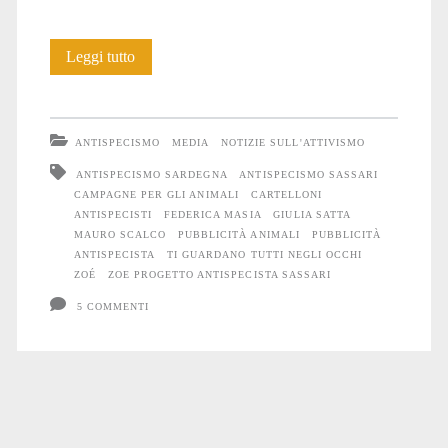
18
Leggi tutto
pubblicità
antispeciste
ANTISPECISMO
MEDIA
NOTIZIE SULL'ATTIVISMO
a
ANTISPECISMO SARDEGNA
ANTISPECISMO SASSARI
CAMPAGNE PER GLI ANIMALI
CARTELLONI
Sassari
ANTISPECISTI
FEDERICA MASIA
GIULIA SATTA
MAURO SCALCO
PUBBLICITÀ ANIMALI
PUBBLICITÀ
ANTISPECISTA
TI GUARDANO TUTTI NEGLI OCCHI
ZOÉ
ZOE PROGETTO ANTISPECISTA SASSARI
5 COMMENTI