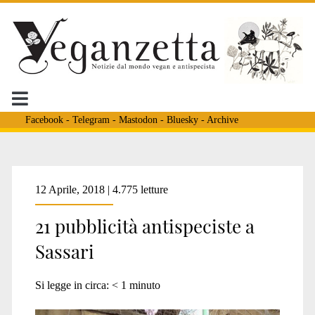
Facebook
-
Telegram
-
Mastodon
-
Bluesky
-
Archive
Tag:
12 Aprile, 2018 | 4.775 letture
21 pubblicità antispeciste a
<span>Mauro
Sassari
Scalco</span>
Si legge in circa:
< 1
minuto