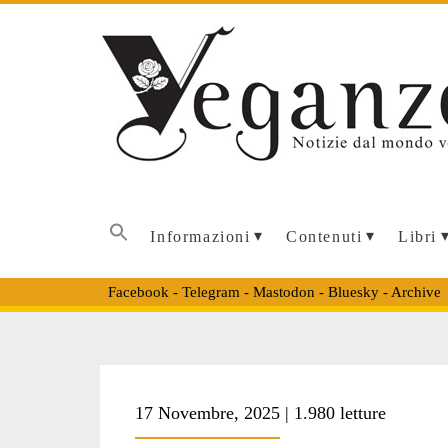
Informazioni
Contenuti
Libri
Facebook
-
Telegram
-
Mastodon
-
Bluesky
-
Archive
Tag:
17 Novembre, 2025 | 1.980 letture
<span>pvv</span