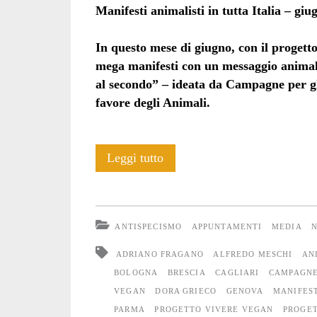
Manifesti animalisti in tutta Italia – gi
In questo mese di giugno, con il proget
mega manifesti con un messaggio animali
al secondo” – ideata da Campagne per gl
favore degli Animali.
La
Leggi tutto
pubblicità
“40.000
ANTISPECISMO
APPUNTAMENTI
MEDIA
N
al
ADRIANO FRAGANO
ALFREDO MESCHI
AN
secondo”
BOLOGNA
BRESCIA
CAGLIARI
CAMPAGNE
VEGAN
DORA GRIECO
GENOVA
MANIFEST
in
PARMA
PROGETTO VIVERE VEGAN
PROGE