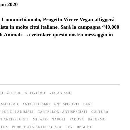
ugno 2020
to Comunichiamolo, Progetto Vivere Vegan affiggerà
sta in molte città italiane. Sarà la campagna “40.000
i Animali – a veicolare questo nostro messaggio in
OTIZIE SULL'ATTIVISMO
VEGANISMO
IMALISMO
ANTISPECISMO
ANTISPECISTI
BARI
 PER GLI ANIMALI
CARTELLONI ANTISPECISTI
CULTURA
I ANTISPECISTI
MILANO
NAPOLI
PADOVA
PALERMO
TTOX
PUBBLICITÀ ANTISPECISTA
PVV
REGGIO