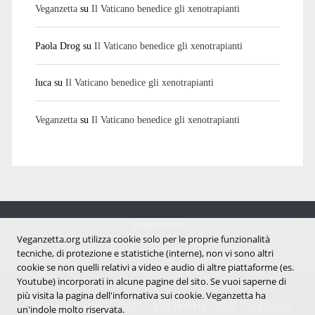
Veganzetta
su
Il Vaticano benedice gli xenotrapianti
Paola Drog
su
Il Vaticano benedice gli xenotrapianti
luca
su
Il Vaticano benedice gli xenotrapianti
Veganzetta
su
Il Vaticano benedice gli xenotrapianti
Veganzetta
Veganzetta.org utilizza cookie solo per le proprie funzionalità
Notizie dal mondo vegan e antispecista
tecniche, di protezione e statistiche (interne), non vi sono altri
cookie se non quelli relativi a video e audio di altre piattaforme (es.
Youtube) incorporati in alcune pagine del sito. Se vuoi saperne di
più visita la pagina dell'infornativa sui cookie. Veganzetta ha
Copyright © 2007 - 2026 |
Veganzetta
ISSN 2284-094X
un'indole molto riservata.