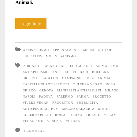
Animali.
La
Leggi tutto
pubblicità
“40.000
ANTISPECISMO
APPUNTAMENTI
MEDIA
NOTIZIE
al
SULL'ATTIVISMO
VEGANISMO
ADRIANO FRAGANO
ALFREDO MESCHI
ANIMALISMO
secondo”
ANTISPECISMO
ANTISPECISTI
BARI
BOLOGNA
in
BRESCIA
CAGLIARI
CAMPAGNE PER GLI ANIMALI
CARTELLONI ANTISPECISTI
CULTURA VEGAN
DORA
tutta
GRIECO
GENOVA
MANIFESTI ANTISPECISTI
MILANO
NAPOLI
PADOVA
PALERMO
PARMA
PROGETTO
Italia
VIVERE VEGAN
PROGETTOX
PUBBLICITÀ
ANTISPECISTA
PVV
REGGIO CALABRIA
RIMINI
ROBERTO POLITI
ROMA
TORINO
TRIESTE
VEGAN
VEGANISMO
VENEZIA
VERONA
2 COMMENTI