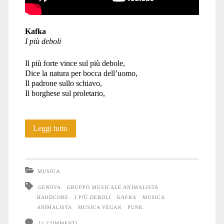
Kafka
I più deboli
Il più forte vince sul più debole,
Dice la natura per bocca dell’uomo,
Il padrone sullo schiavo,
Il borghese sul proletario,
Kafka:
Leggi tutto
“I
più
MUSICA
deboli”
GENOVA
GRUPPO MUSICALE ANIMALISTA
HARDCORE
I PIÙ DEBOLI
KAFKA
MUSICA
ANIMALISTA
MUSICA VEGAN
PUNK
11 COMMENTI