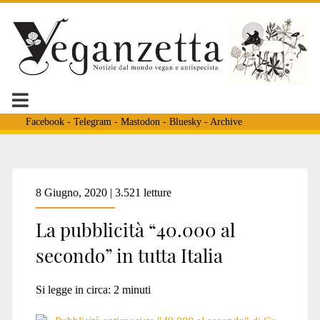
Facebook
-
Telegram
-
Mastodon
-
Bluesky
-
Archive
Tag:
8 Giugno, 2020 | 3.521 letture
La pubblicità “40.000 al
<span>genova</span>
secondo” in tutta Italia
Si legge in circa:
2
minuti