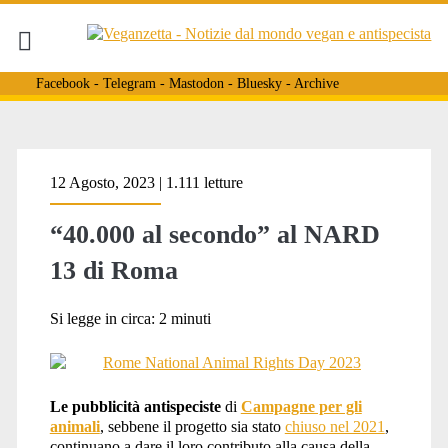
Facebook
-
Telegram
-
Mastodon
-
Bluesky
-
Archive
Tag:
12 Agosto, 2023 | 1.111 letture
“40.000 al secondo” al NARD
<span>Giornata
13 di Roma
mondiale
Si legge in circa:
2
minuti
contro
Le pubblicità antispeciste
di
Campagne per gli
animali
, sebbene il progetto sia stato
chiuso nel 2021
,
continuano a dare il loro contributo alla causa della