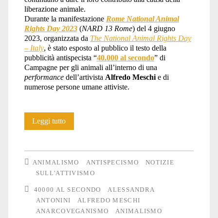
liberazione animale.
la
Durante la manifestazione
Rome National Animal
Rights Day 2023
(
NARD 13 Rome
) del 4 giugno
2023, organizzata da
The National Animal Rights Day
– Italy
, è stato esposto al pubblico il testo della
pubblicità antispecista “
40.000 al secondo
” di
crudeltà
Campagne per gli animali all’interno di una
performance
dell’artivista
Alfredo Meschi
e di
numerose persone umane attiviste.
verso
“40.000
Leggi tutto
al
gli
secondo”
ANIMALISMO
ANTISPECISMO
NOTIZIE
al
SULL'ATTIVISMO
Animali</span>
40000 AL SECONDO
ALESSANDRA
NARD
ANTONINI
ALFREDO MESCHI
13
ANARCOVEGANISMO
ANIMALISMO