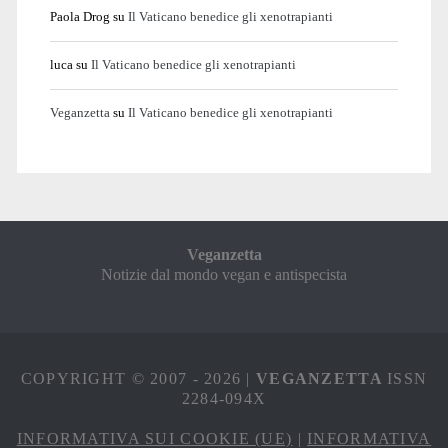
Paola Drog
su
Il Vaticano benedice gli xenotrapianti
luca
su
Il Vaticano benedice gli xenotrapianti
Veganzetta
su
Il Vaticano benedice gli xenotrapianti
Veganzetta
Notizie dal mondo vegan e antispecista
COPYRIGHT © 2007 - 2026 |
VEGANZETTA
ISSN
2284-094X
INFORMATIVA SUI COOKIE (UE)
|
INFORMATIVA