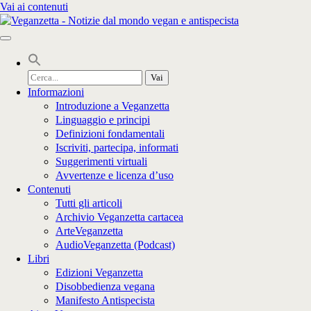
Vai ai contenuti
Cerca
per:
Informazioni
Introduzione a Veganzetta
Linguaggio e principi
Definizioni fondamentali
Iscriviti, partecipa, informati
Suggerimenti virtuali
Avvertenze e licenza d’uso
Contenuti
Tutti gli articoli
Archivio Veganzetta cartacea
ArteVeganzetta
AudioVeganzetta (Podcast)
Libri
Edizioni Veganzetta
Disobbedienza vegana
Manifesto Antispecista