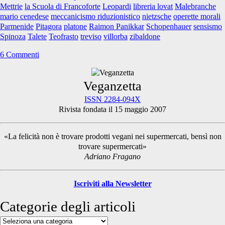
Mettrie
la Scuola di Francoforte
Leopardi
libreria lovat
Malebranche
mario cenedese
meccanicismo riduzionistico
nietzsche
operette morali
Parmenide
Pitagora
platone
Raimon Panikkar
Schopenhauer
sensismo
Spinoza
Talete
Teofrasto
treviso
villorba
zibaldone
6 Commenti
Primary
Veganzetta
ISSN 2284-094X
Rivista fondata il 15 maggio 2007
Sidebar
«La felicità non è trovare prodotti vegani nei supermercati, bensì non
trovare supermercati»
Adriano Fragano
Iscriviti alla Newsletter
Categorie degli articoli
Categorie