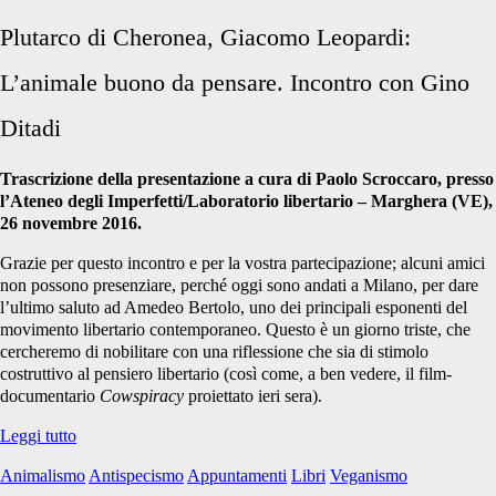
Plutarco di Cheronea, Giacomo Leopardi:
L’animale buono da pensare. Incontro con Gino
Ditadi
Trascrizione della presentazione a cura di Paolo Scroccaro, presso
l’Ateneo degli Imperfetti/Laboratorio libertario – Marghera (VE),
26 novembre 2016.
Grazie per questo incontro e per la vostra partecipazione; alcuni amici
non possono presenziare, perché oggi sono andati a Milano, per dare
l’ultimo saluto ad Amedeo Bertolo, uno dei principali esponenti del
movimento libertario contemporaneo. Questo è un giorno triste, che
cercheremo di nobilitare con una riflessione che sia di stimolo
costruttivo al pensiero libertario (così come, a ben vedere, il film-
documentario
Cowspiracy
proiettato ieri sera).
L’Animale
Leggi tutto
buono
Animalismo
Antispecismo
Appuntamenti
Libri
Veganismo
da