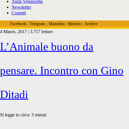
Aiuta Veganzetta
Newsletter
Contatti
Facebook
-
Telegram
-
Mastodon
-
Bluesky
-
Archive
4 Marzo, 2017 | 3.717 letture
Tag:
L’Animale buono da
<span>Giacomo
pensare. Incontro con Gino
Leopardi</span>
Ditadi
Si legge in circa:
3
minuti