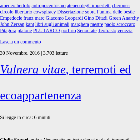
pensare.
amedeo bertolo
antropocentrismo
ateneo degli imperfetti
cheronea
Incontro
circolo libertario
cowspiracy
Dissertazione sopra l’anima delle bestie
con
Empedocle
franz marc
Giacomo Leopardi
Gino Ditadi
Green Anarchy
Gino
John Zerzan
kant
libri sugli animali
marghera
mestre
paolo scroccaro
Ditadi
Pitagora
platone
PLUTARCO
porfirio
Senocrate
Teofrasto
venezia
Lascia un commento
30 Novembre, 2016 | 3.703 letture
Vulnera vitae
, terremoti ed
ecoappartenenza
Si legge in circa:
6
minuti
Giulio Sapori
invia a Veganzetta un testo che ci parla di terremoti,