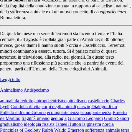
della fragilità della condizione umana in rapporto ai cataclismi naturali,
della sofferenza animale e di un nuovo concetto di
ecoappartenenza
.
Buona lettura.
Da qualche mese una serie di terremoti sta facendo tremare l’Italia
centrale: il 24 agosto è crollata gran parte di Amatrice; il 30 ottobre,
invece, grossi danni li hanno subiti Norcia e Castelluccio. Terremoti
minori continuano a esserci, tuttora. Si è parlato molto di questi
terremoti in televisione, alla radio, nei giornali. In questo testo
proporremo una riflessione più generale che, a partire da eventi del
genere, parli dell’Umano, della Terra e degli altri Animali.
<i>Vulnera
Leggi tutto
vitae</i>,
Animalismo
Antispecismo
terremoti
ed
animali da reddito
antropocentrismo
attualismo
castelluccio
Charles
ecoappartenenza
Lyell
Condotta di vita
corpi degli animali
darwin
Dialogo di un
Folletto e di uno Gnomo
eco-appartenenza
ecoappartenenza
Ernesto
de Martino
fragilità umano
geologia
Giacomo Leopardi
Giulio Sapori
gradualismo
ideologia fissista
James Hutton
la ginestra
norcia
Principles of Geology
Ralph Waldo Emerson
sofferenza animale
terra