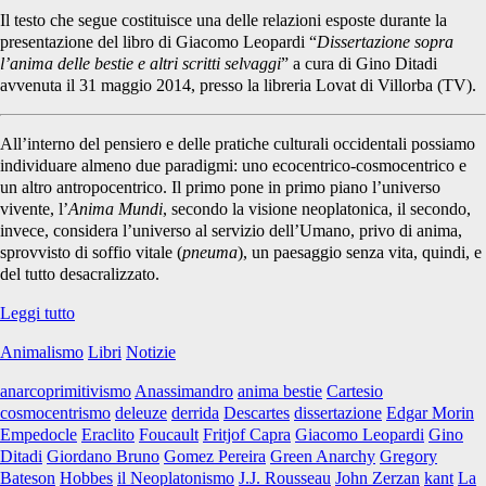
Il testo che segue costituisce una delle relazioni esposte durante la
presentazione del libro di Giacomo Leopardi “
Dissertazione sopra
l’anima delle bestie e altri scritti selvaggi
” a cura di Gino Ditadi
avvenuta il 31 maggio 2014, presso la libreria Lovat di Villorba (TV).
All’interno del pensiero e delle pratiche culturali occidentali possiamo
individuare almeno due paradigmi: uno ecocentrico-cosmocentrico e
un altro antropocentrico. Il primo pone in primo piano l’universo
vivente, l’
Anima Mundi
, secondo la visione neoplatonica, il secondo,
invece, considera l’universo al servizio dell’Umano, privo di anima,
sprovvisto di soffio vitale (
pneuma
), un paesaggio senza vita, quindi, e
del tutto desacralizzato.
Dissertazione
Leggi tutto
sopra
Animalismo
Libri
Notizie
l’anima
delle
anarcoprimitivismo
Anassimandro
anima bestie
Cartesio
bestie
cosmocentrismo
deleuze
derrida
Descartes
dissertazione
Edgar Morin
e
Empedocle
Eraclito
Foucault
Fritjof Capra
Giacomo Leopardi
Gino
altri
Ditadi
Giordano Bruno
Gomez Pereira
Green Anarchy
Gregory
scritti
Bateson
Hobbes
il Neoplatonismo
J.J. Rousseau
John Zerzan
kant
La
selvaggi