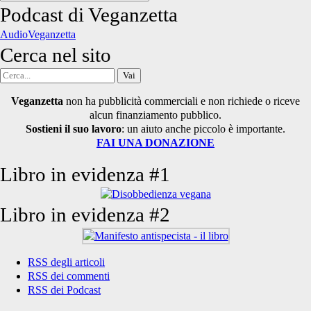
degli
Podcast di Veganzetta
articoli
AudioVeganzetta
Cerca nel sito
Cerca
per:
Veganzetta
non ha pubblicità commerciali e non richiede o riceve
alcun finanziamento pubblico.
Sostieni il suo lavoro
: un aiuto anche piccolo è importante.
FAI UNA DONAZIONE
Libro in evidenza #1
Libro in evidenza #2
RSS degli articoli
RSS dei commenti
RSS dei Podcast