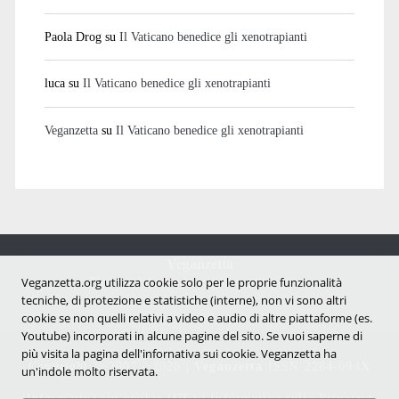
Paola Drog
su
Il Vaticano benedice gli xenotrapianti
luca
su
Il Vaticano benedice gli xenotrapianti
Veganzetta
su
Il Vaticano benedice gli xenotrapianti
Veganzetta
Notizie dal mondo vegan e antispecista
Veganzetta.org utilizza cookie solo per le proprie funzionalità
tecniche, di protezione e statistiche (interne), non vi sono altri
cookie se non quelli relativi a video e audio di altre piattaforme (es.
Youtube) incorporati in alcune pagine del sito. Se vuoi saperne di
più visita la pagina dell'infornativa sui cookie. Veganzetta ha
Copyright © 2007 - 2026 |
Veganzetta
ISSN 2284-094X
un'indole molto riservata.
Informativa sui cookie (UE)
|
Informativa sulla Privacy
|