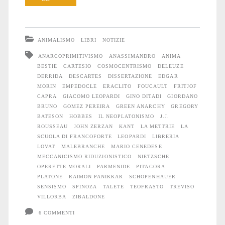
sopra
l’anima
ANIMALISMO
LIBRI
NOTIZIE
delle
ANARCOPRIMITIVISMO
ANASSIMANDRO
ANIMA
BESTIE
CARTESIO
COSMOCENTRISMO
DELEUZE
bestie
DERRIDA
DESCARTES
DISSERTAZIONE
EDGAR
e
MORIN
EMPEDOCLE
ERACLITO
FOUCAULT
FRITJOF
CAPRA
GIACOMO LEOPARDI
GINO DITADI
GIORDANO
altri
BRUNO
GOMEZ PEREIRA
GREEN ANARCHY
GREGORY
BATESON
HOBBES
IL NEOPLATONISMO
J.J.
scritti
ROUSSEAU
JOHN ZERZAN
KANT
LA METTRIE
LA
SCUOLA DI FRANCOFORTE
LEOPARDI
LIBRERIA
selvaggi
LOVAT
MALEBRANCHE
MARIO CENEDESE
MECCANICISMO RIDUZIONISTICO
NIETZSCHE
OPERETTE MORALI
PARMENIDE
PITAGORA
PLATONE
RAIMON PANIKKAR
SCHOPENHAUER
SENSISMO
SPINOZA
TALETE
TEOFRASTO
TREVISO
VILLORBA
ZIBALDONE
6 COMMENTI