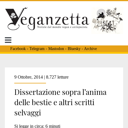
Facebook
-
Telegram
-
Mastodon
-
Bluesky
-
Archive
Tag:
9 Ottobre, 2014 | 8.727 letture
Dissertazione sopra l’anima
<span>Gregory
delle bestie e altri scritti
selvaggi
Bateson</span>
Si legge in circa:
6
minuti