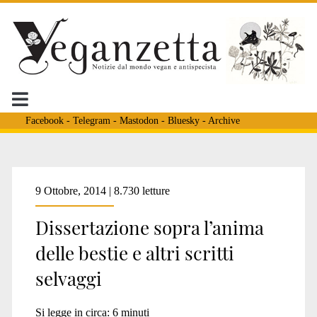
Facebook
-
Telegram
-
Mastodon
-
Bluesky
-
Archive
Tag:
9 Ottobre, 2014 | 8.730 letture
Dissertazione sopra l’anima
<span>Parmenide</spa
delle bestie e altri scritti
selvaggi
Si legge in circa:
6
minuti