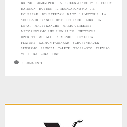
altri
BRUNO
GOMEZ PEREIRA
GREEN ANARCHY
GREGORY
BATESON
HOBBES
IL NEOPLATONISMO
J.J.
scritti
ROUSSEAU
JOHN ZERZAN
KANT
LA METTRIE
LA
SCUOLA DI FRANCOFORTE
LEOPARDI
LIBRERIA
selvaggi
LOVAT
MALEBRANCHE
MARIO CENEDESE
MECCANICISMO RIDUZIONISTICO
NIETZSCHE
OPERETTE MORALI
PARMENIDE
PITAGORA
PLATONE
RAIMON PANIKKAR
SCHOPENHAUER
SENSISMO
SPINOZA
TALETE
TEOFRASTO
TREVISO
VILLORBA
ZIBALDONE
6 COMMENTI
Primary