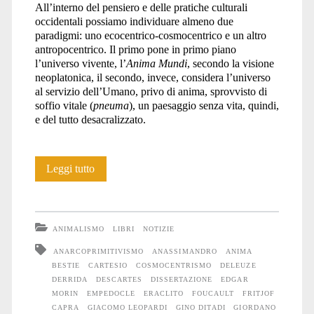
All’interno del pensiero e delle pratiche culturali
occidentali possiamo individuare almeno due
paradigmi: uno ecocentrico-cosmocentrico e un altro
antropocentrico. Il primo pone in primo piano
l’universo vivente, l’
Anima Mundi
, secondo la visione
neoplatonica, il secondo, invece, considera l’universo
al servizio dell’Umano, privo di anima, sprovvisto di
soffio vitale (
pneuma
), un paesaggio senza vita, quindi,
e del tutto desacralizzato.
Dissertazione
Leggi tutto
sopra
l’anima
ANIMALISMO
LIBRI
NOTIZIE
delle
ANARCOPRIMITIVISMO
ANASSIMANDRO
ANIMA
BESTIE
CARTESIO
COSMOCENTRISMO
DELEUZE
bestie
DERRIDA
DESCARTES
DISSERTAZIONE
EDGAR
e
MORIN
EMPEDOCLE
ERACLITO
FOUCAULT
FRITJOF
CAPRA
GIACOMO LEOPARDI
GINO DITADI
GIORDANO