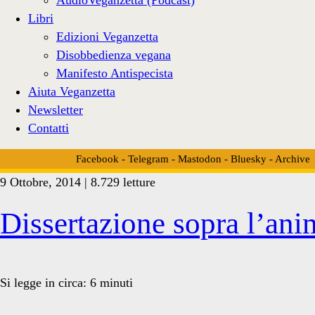
Libri
Edizioni Veganzetta
Disobbedienza vegana
Manifesto Antispecista
Aiuta Veganzetta
Newsletter
Contatti
Facebook
-
Telegram
-
Mastodon
-
Bluesky
-
Archive
9 Ottobre, 2014 | 8.729 letture
Tag:
Dissertazione sopra l’anima
<span>Anassimandro</s
Si legge in circa:
6
minuti