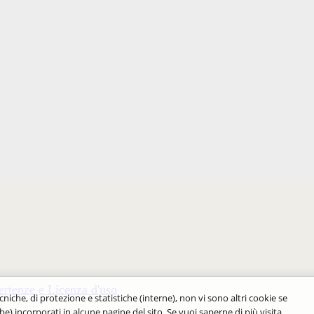
rtenze e Licenza d'uso
cniche, di protezione e statistiche (interne), non vi sono altri cookie se
be) incorporati in alcune pagine del sito. Se vuoi saperne di più visita