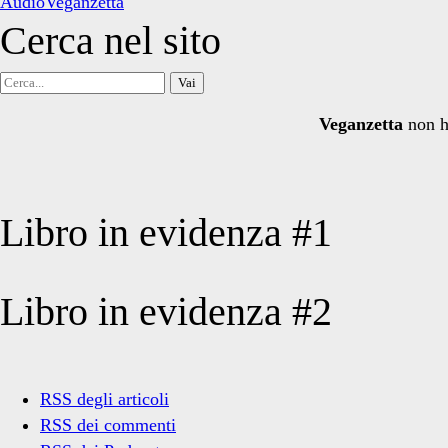
AudioVeganzetta
Cerca nel sito
Cerca
per:
Veganzetta
non h
Libro in evidenza #1
Libro in evidenza #2
RSS degli articoli
RSS dei commenti