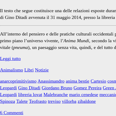
Il testo che segue costituisce una delle relazioni esposte dur
di Gino Ditadi avvenuta il 31 maggio 2014, presso la libreria
All’interno del pensiero e delle pratiche culturali occidenta
primo piano l’universo vivente, l’
Anima Mundi
, secondo la v
vitale (
pneuma
), un paesaggio senza vita, quindi, e del tutto 
Dissertazione
Leggi tutto
sopra
Animalismo
Libri
Notizie
l’anima
delle
anarcoprimitivismo
Anassimandro
anima bestie
Cartesio
cos
bestie
Leopardi
Gino Ditadi
Giordano Bruno
Gomez Pereira
Green 
e
Leopardi
libreria lovat
Malebranche
mario cenedese
meccanic
altri
Spinoza
Talete
Teofrasto
treviso
villorba
zibaldone
scritti
selvaggi
6 Commenti