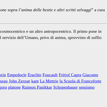
one sopra l’anima delle bestie e altri scritti selvaggi
” a cura
-cosmocentrico e un altro antropocentrico. Il primo pone in
al servizio dell’Umano, privo di anima, sprovvisto di soffio
rin
Empedocle
Eraclito
Foucault
Fritjof Capra
Giacomo
sseau
John Zerzan
kant
La Mettrie
la Scuola di Francoforte
gora
platone
Raimon Panikkar
Schopenhauer
sensismo