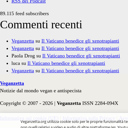
RSS dei Podcast
89.115 feed subscribers
Commenti recenti
Veganzetta
su
Il Vaticano benedice gli xenotrapianti
Veganzetta
su
Il Vaticano benedice gli xenotrapianti
Paola Drog
su
Il Vaticano benedice gli xenotrapianti
luca
su
Il Vaticano benedice gli xenotrapianti
Veganzetta
su
Il Vaticano benedice gli xenotrapianti
Veganzetta
Notizie dal mondo vegan e antispecista
Copyright © 2007 - 2026 |
Veganzetta
ISSN 2284-094X
Informativa sui cookie (UE)
|
Informativa sulla Privacy
|
Avve
Veganzetta.org utilizza cookie solo per le proprie funzionalità te
non quelli relativi a video e audio di altre piattaforme (es. Youtu