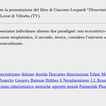
ante la presentazione del libro di Giacomo Leopardi “
Dissertazi
 Lovat di Villorba (TV).
li possiamo individuare almeno due paradigmi: uno ecocentrico
isione neoplatonica, il secondo, invece, considera l’universo 
desacralizzato.
mocentrismo
deleuze
derrida
Descartes
dissertazione
Edgar Mo
Anarchy
Gregory Bateson
Hobbes
il Neoplatonismo
J.J. Rou
ismo riduzionistico
nietzsche
operette morali
Parmenide
Pita