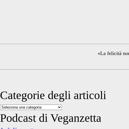
Primary
Sidebar
«La felicità no
Categorie degli articoli
Categorie
degli
Podcast di Veganzetta
articoli