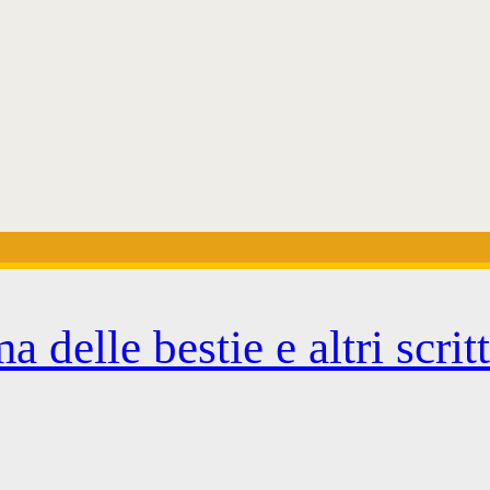
 delle bestie e altri scrit
pan>