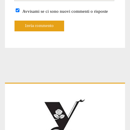
internet
Avvisami se ci sono nuovi commenti o risposte
A
l
t
e
r
n
a
t
Primary
i
v
e
:
Sidebar