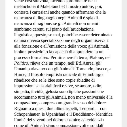
viene così stravolta, facendo sprofondare nella
melancholia il Malebranche! Il nostro autore, poi,
contesta i cartesiani anche quando affermano che la
mancanza di linguaggio negli Animali è spia di
mancanza di ragione: se gli Animali non umani
sembrano carenti sul piano dell’articolazione
linguistica, questo, se mai, potrebbe essere determinato
da una diversa specializzazione degli organi riservati
alla fonazione e all’emissione della voce; gli Animali,
inoltre, possiedono la capacità di apprendere in un
processo formativo. Per rimanere in tema, Platone, nel
Politico
, rileva che un tempo, nell’Età Aurea, gli
Umani parlavano con gli Animali. Tornando, invece, a
Hume, il filosofo empirista radicale di Edimburgo
ribadisce che se le idee sono copie sbiadite di
impressioni sensoriali forti e vive, se amore, odio,
simpatia, invidia, gelosia sono tipiche passioni che
accomunano tutti gli Animali, non meno universale è la
compassione, compreso un grande senso del dolore.
Riguardo a questi due ultimi aspetti, Leopardi – con
Schopenhauer, le Upanishad e il Buddhismo- identifica
l’unità dei viventi nel dolore cosmico ed evidenzia
come gli Animali siano compassionevoli e solidali