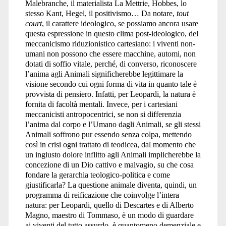
Malebranche, il materialista La Mettrie, Hobbes, lo
stesso Kant, Hegel, il positivismo… Da notare,
tout
court
, il carattere ideologico, se possiamo ancora usare
questa espressione in questo clima post-ideologico, del
meccanicismo riduzionistico cartesiano: i viventi non-
umani non possono che essere macchine, automi, non
dotati di soffio vitale, perché, di converso, riconoscere
l’anima agli Animali significherebbe legittimare la
visione secondo cui ogni forma di vita in quanto tale è
provvista di pensiero. Infatti, per Leopardi, la natura è
fornita di facoltà mentali. Invece, per i cartesiani
meccanicisti antropocentrici, se non si differenzia
l’anima dal corpo e l’Umano dagli Animali, se gli stessi
Animali soffrono pur essendo senza colpa, mettendo
così in crisi ogni trattato di teodicea, dal momento che
un ingiusto dolore inflitto agli Animali implicherebbe la
concezione di un Dio cattivo e malvagio, su che cosa
fondare la gerarchia teologico-politica e come
giustificarla? La questione animale diventa, quindi, un
programma di reificazione che coinvolge l’intera
natura: per Leopardi, quello di Descartes e di Alberto
Magno, maestro di Tommaso, è un modo di guardare
ai viventi del tutto assurdo, è quantomeno demenziale e