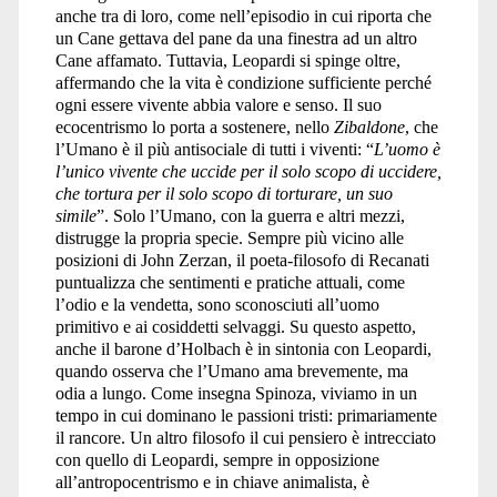
anche tra di loro, come nell’episodio in cui riporta che
un Cane gettava del pane da una finestra ad un altro
Cane affamato. Tuttavia, Leopardi si spinge oltre,
affermando che la vita è condizione sufficiente perché
ogni essere vivente abbia valore e senso. Il suo
ecocentrismo lo porta a sostenere, nello
Zibaldone
, che
l’Umano è il più antisociale di tutti i viventi: “
L’uomo è
l’unico vivente che uccide per il solo scopo di uccidere,
che tortura per il solo scopo di torturare, un suo
simile
”. Solo l’Umano, con la guerra e altri mezzi,
distrugge la propria specie. Sempre più vicino alle
posizioni di John Zerzan, il poeta-filosofo di Recanati
puntualizza che sentimenti e pratiche attuali, come
l’odio e la vendetta, sono sconosciuti all’uomo
primitivo e ai cosiddetti selvaggi. Su questo aspetto,
anche il barone d’Holbach è in sintonia con Leopardi,
quando osserva che l’Umano ama brevemente, ma
odia a lungo. Come insegna Spinoza, viviamo in un
tempo in cui dominano le passioni tristi: primariamente
il rancore. Un altro filosofo il cui pensiero è intrecciato
con quello di Leopardi, sempre in opposizione
all’antropocentrismo e in chiave animalista, è