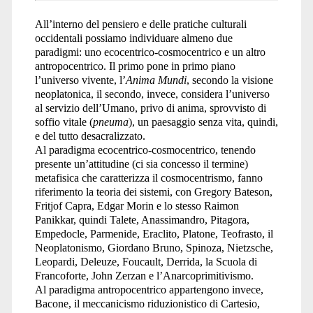
All’interno del pensiero e delle pratiche culturali
occidentali possiamo individuare almeno due
paradigmi: uno ecocentrico-cosmocentrico e un altro
antropocentrico. Il primo pone in primo piano
l’universo vivente, l’
Anima Mundi
, secondo la visione
neoplatonica, il secondo, invece, considera l’universo
al servizio dell’Umano, privo di anima, sprovvisto di
soffio vitale (
pneuma
), un paesaggio senza vita, quindi,
e del tutto desacralizzato.
Al paradigma ecocentrico-cosmocentrico, tenendo
presente un’attitudine (ci sia concesso il termine)
metafisica che caratterizza il cosmocentrismo, fanno
riferimento la teoria dei sistemi, con Gregory Bateson,
Fritjof Capra, Edgar Morin e lo stesso Raimon
Panikkar, quindi Talete, Anassimandro, Pitagora,
Empedocle, Parmenide, Eraclito, Platone, Teofrasto, il
Neoplatonismo, Giordano Bruno, Spinoza, Nietzsche,
Leopardi, Deleuze, Foucault, Derrida, la Scuola di
Francoforte, John Zerzan e l’Anarcoprimitivismo.
Al paradigma antropocentrico appartengono invece,
Bacone, il meccanicismo riduzionistico di Cartesio,