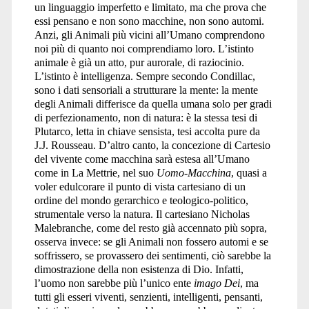
un linguaggio imperfetto e limitato, ma che prova che
essi pensano e non sono macchine, non sono automi.
Anzi, gli Animali più vicini all’Umano comprendono
noi più di quanto noi comprendiamo loro. L’istinto
animale è già un atto, pur aurorale, di raziocinio.
L’istinto è intelligenza. Sempre secondo Condillac,
sono i dati sensoriali a strutturare la mente: la mente
degli Animali differisce da quella umana solo per gradi
di perfezionamento, non di natura: è la stessa tesi di
Plutarco, letta in chiave sensista, tesi accolta pure da
J.J. Rousseau. D’altro canto, la concezione di Cartesio
del vivente come macchina sarà estesa all’Umano
come in La Mettrie, nel suo
Uomo-Macchina
, quasi a
voler edulcorare il punto di vista cartesiano di un
ordine del mondo gerarchico e teologico-politico,
strumentale verso la natura. Il cartesiano Nicholas
Malebranche, come del resto già accennato più sopra,
osserva invece: se gli Animali non fossero automi e se
soffrissero, se provassero dei sentimenti, ciò sarebbe la
dimostrazione della non esistenza di Dio. Infatti,
l’uomo non sarebbe più l’unico ente
imago Dei
, ma
tutti gli esseri viventi, senzienti, intelligenti, pensanti,