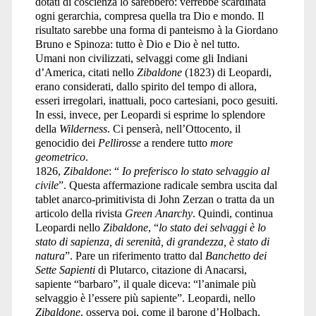
dotati di coscienza lo sarebbero: verrebbe scardinata
ogni gerarchia, compresa quella tra Dio e mondo. Il
risultato sarebbe una forma di panteismo à la Giordano
Bruno e Spinoza: tutto è Dio e Dio è nel tutto.
Umani non civilizzati, selvaggi come gli Indiani
d’America, citati nello
Zibaldone
(1823) di Leopardi,
erano considerati, dallo spirito del tempo di allora,
esseri irregolari, inattuali, poco cartesiani, poco gesuiti.
In essi, invece, per Leopardi si esprime lo splendore
della
Wilderness
. Ci penserà, nell’Ottocento, il
genocidio dei
Pellirosse
a rendere tutto
more
geometrico
.
1826,
Zibaldone
: “
Io preferisco lo stato selvaggio al
civile
”. Questa affermazione radicale sembra uscita dal
tablet anarco-primitivista di John Zerzan o tratta da un
articolo della rivista
Green Anarchy
. Quindi, continua
Leopardi nello
Zibaldone
, “
lo stato dei selvaggi è lo
stato di sapienza, di serenità, di grandezza, è stato di
natura
”. Pare un riferimento tratto dal
Banchetto dei
Sette Sapienti
di Plutarco, citazione di Anacarsi,
sapiente “barbaro”, il quale diceva: “l’animale più
selvaggio è l’essere più sapiente”. Leopardi, nello
Zibaldone
, osserva poi, come il barone d’Holbach,