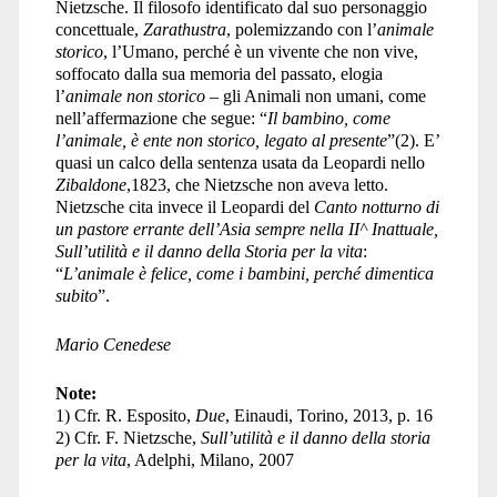
Nietzsche. Il filosofo identificato dal suo personaggio
concettuale,
Zarathustra
, polemizzando con l’
animale
storico
, l’Umano, perché è un vivente che non vive,
soffocato dalla sua memoria del passato, elogia
l’
animale non storico
– gli Animali non umani, come
nell’affermazione che segue: “
Il bambino, come
l’animale, è ente non storico, legato al presente
”(2). E’
quasi un calco della sentenza usata da Leopardi nello
Zibaldone
,1823, che Nietzsche non aveva letto.
Nietzsche cita invece il Leopardi del
Canto notturno di
un pastore errante dell’Asia sempre nella II^ Inattuale,
Sull’utilità e il danno della Storia per la vita
:
“
L’animale è felice, come i bambini, perché dimentica
subito
”.
Mario Cenedese
Note:
1) Cfr. R. Esposito,
Due
, Einaudi, Torino, 2013, p. 16
2) Cfr. F. Nietzsche,
Sull’utilità e il danno della storia
per la vita
, Adelphi, Milano, 2007