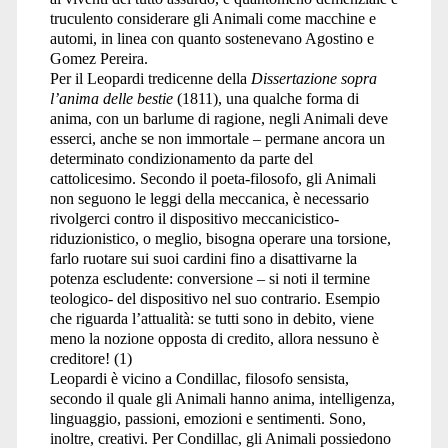
truculento considerare gli Animali come macchine e
automi, in linea con quanto sostenevano Agostino e
Gomez Pereira.
Per il Leopardi tredicenne della
Dissertazione sopra
l’anima delle bestie
(1811), una qualche forma di
anima, con un barlume di ragione, negli Animali deve
esserci, anche se non immortale – permane ancora un
determinato condizionamento da parte del
cattolicesimo. Secondo il poeta-filosofo, gli Animali
non seguono le leggi della meccanica, è necessario
rivolgerci contro il dispositivo meccanicistico-
riduzionistico, o meglio, bisogna operare una torsione,
farlo ruotare sui suoi cardini fino a disattivarne la
potenza escludente: conversione – si noti il termine
teologico- del dispositivo nel suo contrario. Esempio
che riguarda l’attualità: se tutti sono in debito, viene
meno la nozione opposta di credito, allora nessuno è
creditore! (1)
Leopardi è vicino a Condillac, filosofo sensista,
secondo il quale gli Animali hanno anima, intelligenza,
linguaggio, passioni, emozioni e sentimenti. Sono,
inoltre, creativi. Per Condillac, gli Animali possiedono