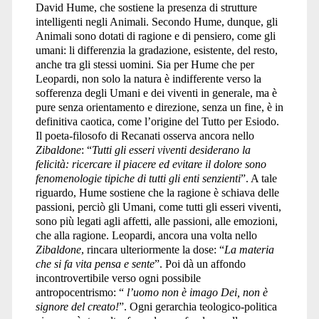
David Hume, che sostiene la presenza di strutture
intelligenti negli Animali. Secondo Hume, dunque, gli
Animali sono dotati di ragione e di pensiero, come gli
umani: li differenzia la gradazione, esistente, del resto,
anche tra gli stessi uomini. Sia per Hume che per
Leopardi, non solo la natura è indifferente verso la
sofferenza degli Umani e dei viventi in generale, ma è
pure senza orientamento e direzione, senza un fine, è in
definitiva caotica, come l’origine del Tutto per Esiodo.
Il poeta-filosofo di Recanati osserva ancora nello
Zibaldone
: “
Tutti gli esseri viventi desiderano la
felicità: ricercare il piacere ed evitare il dolore sono
fenomenologie tipiche di tutti gli enti senzienti
”. A tale
riguardo, Hume sostiene che la ragione è schiava delle
passioni, perciò gli Umani, come tutti gli esseri viventi,
sono più legati agli affetti, alle passioni, alle emozioni,
che alla ragione. Leopardi, ancora una volta nello
Zibaldone
, rincara ulteriormente la dose: “
La materia
che si fa vita pensa e sente
”. Poi dà un affondo
incontrovertibile verso ogni possibile
antropocentrismo: “
l’uomo non è imago Dei, non è
signore del creato!
”. Ogni gerarchia teologico-politica