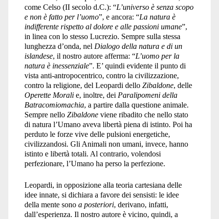
come Celso (II secolo d.C.): “
L’universo è senza scopo
e non è fatto per l’uomo
”, e ancora: “
La natura è
indifferente rispetto al dolore e alle passioni umane
”,
in linea con lo stesso Lucrezio. Sempre sulla stessa
lunghezza d’onda, nel
Dialogo della natura e di un
islandese
, il nostro autore afferma: “
L’uomo per la
natura è inessenziale
”. E’ quindi evidente il punto di
vista anti-antropocentrico, contro la civilizzazione,
contro la religione, del Leopardi dello
Zibaldone
, delle
Operette Morali
e, inoltre, dei
Paralipomeni della
Batracomiomachia
, a partire dalla questione animale.
Sempre nello
Zibaldone
viene ribadito che nello stato
di natura l’Umano aveva libertà piena di istinto. Poi ha
perduto le forze vive delle pulsioni energetiche,
civilizzandosi. Gli Animali non umani, invece, hanno
istinto e libertà totali. Al contrario, volendosi
perfezionare, l’Umano ha perso la perfezione.
Leopardi, in opposizione alla teoria cartesiana delle
idee innate, si dichiara a favore dei sensisti: le idee
della mente sono
a posteriori
, derivano, infatti,
dall’esperienza. Il nostro autore è vicino, quindi, a