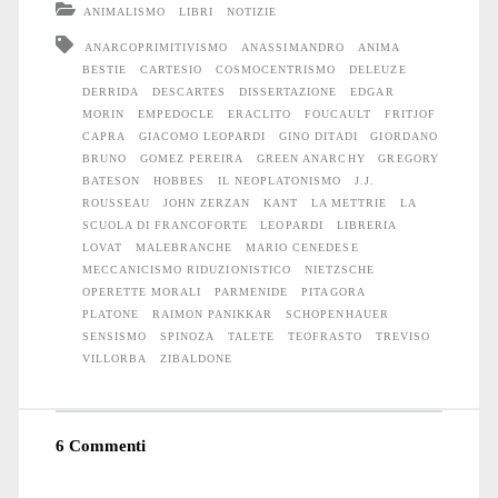
ANIMALISMO
LIBRI
NOTIZIE
ANARCOPRIMITIVISMO
ANASSIMANDRO
ANIMA
BESTIE
CARTESIO
COSMOCENTRISMO
DELEUZE
DERRIDA
DESCARTES
DISSERTAZIONE
EDGAR
MORIN
EMPEDOCLE
ERACLITO
FOUCAULT
FRITJOF
CAPRA
GIACOMO LEOPARDI
GINO DITADI
GIORDANO
BRUNO
GOMEZ PEREIRA
GREEN ANARCHY
GREGORY
BATESON
HOBBES
IL NEOPLATONISMO
J.J.
ROUSSEAU
JOHN ZERZAN
KANT
LA METTRIE
LA
SCUOLA DI FRANCOFORTE
LEOPARDI
LIBRERIA
LOVAT
MALEBRANCHE
MARIO CENEDESE
MECCANICISMO RIDUZIONISTICO
NIETZSCHE
OPERETTE MORALI
PARMENIDE
PITAGORA
PLATONE
RAIMON PANIKKAR
SCHOPENHAUER
SENSISMO
SPINOZA
TALETE
TEOFRASTO
TREVISO
VILLORBA
ZIBALDONE
6 Commenti