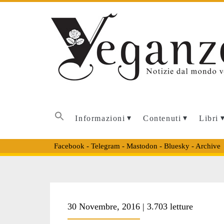
Informazioni
Contenuti
Libri
Facebook
-
Telegram
-
Mastodon
-
Bluesky
-
Archive
Tag:
30 Novembre, 2016 | 3.703 letture
<span>Ralph