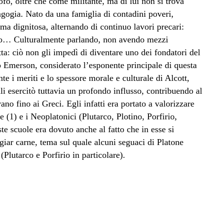
fo, oltre che come militante, ma di lui non si trova
dagogia. Nato da una famiglia di contadini poveri,
 ma dignitosa, alternando di continuo lavori precari:
ario… Culturalmente parlando, non avendo mezzi
a: ciò non gli impedì di diventare uno dei fondatori del
Emerson, considerato l’esponente principale di questa
e i meriti e lo spessore morale e culturale di Alcott,
ali esercitò tuttavia un profondo influsso, contribuendo al
no fino ai Greci. Egli infatti era portato a valorizzare
ne (1) e i Neoplatonici (Plutarco, Plotino, Porfirio,
e scuole era dovuto anche al fatto che in esse si
giar carne, tema sul quale alcuni seguaci di Platone
 (Plutarco e Porfirio in particolare).