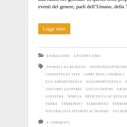
eventi del genere, parli dell’Umano, della T
<i>Vulnera
Leggi tutto
vitae</i>,
terremoti
ANIMALISMO
ANTISPECISMO
ed
ANIMALI DA REDDITO
ANTROPOCENTRISM
ecoappartenenza
CONDOTTA DI VITA
CORPI DEGLI ANIMALI
ECO-APPARTENENZA
ECOAPPARTENENZA
GIACOMO LEOPARDI
GIULIO SAPORI
GRAD
GINESTRA
NORCIA
PRINCIPLES OF GEOLO
TERRA
TERREMOTI
TERREMOTO
TERREM
NATURALISTA INTORNO AL MONDO
VULNER
6 COMMENTI