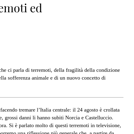
remoti ed
he ci parla di terremoti, della fragilità della condizione
ella sofferenza animale e di un nuovo concetto di
acendo tremare l’Italia centrale: il 24 agosto è crollata
e, grossi danni li hanno subiti Norcia e Castelluccio.
ra. Si è parlato molto di questi terremoti in televisione,
oporremo una riflessione più generale che, a partire da