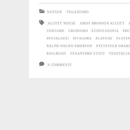
veganismo
NOTIZIE
VEGANISMO
etico:
ALCOTT HOUSE
AMOS BRONSON ALCOTT
Amos
CONCORD
CRUDISMO
ECOFILOSOFIA
FRU
PESTALOZZI
PITAGORA
PLATONE
PLOTI
Bronson
RALPH WALDO EMERSON
SYLVESTER GRAH
Alcott
RAILROAD
VEGANISMO ETICO
VEGETALI
(1799
6 COMMENTI
–
1888)