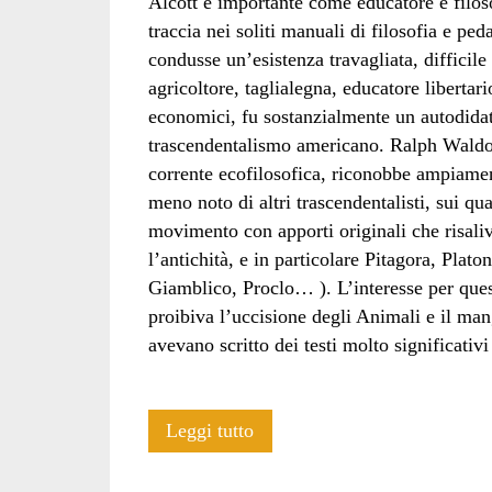
Alcott è importante come educatore e filoso
traccia nei soliti manuali di filosofia e pe
condusse un’esistenza travagliata, difficile
agricoltore, taglialegna, educatore libert
economici, fu sostanzialmente un autodidatt
trascendentalismo americano. Ralph Waldo 
corrente ecofilosofica, riconobbe ampiament
meno noto di altri trascendentalisti, sui qu
movimento con apporti originali che risaliva
l’antichità, e in particolare Pitagora, Plato
Giamblico, Proclo… ). L’interesse per quest
proibiva l’uccisione degli Animali e il man
avevano scritto dei testi molto significativi
Pionieri
Leggi tutto
del