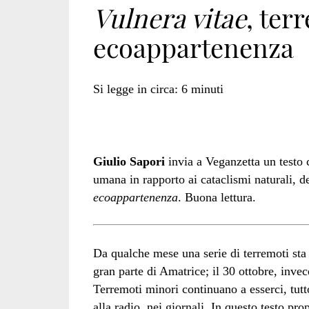
Vulnera vitae
, ter
ecoappartenenza
Waldo
Si legge in circa:
6
minuti
Emerson</span>
Giulio Sapori
invia a Veganzetta un testo c
umana in rapporto ai cataclismi naturali, d
ecoappartenenza
. Buona lettura.
Da qualche mese una serie di terremoti sta f
gran parte di Amatrice; il 30 ottobre, invec
Terremoti minori continuano a esserci, tutto
alla radio, nei giornali. In questo testo pr