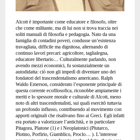
Alcott è importante come educatore e filosofo, oltre
che come militante, ma di lui non si trova traccia nei
soliti manuali di filosofia e pedagogia. Nato da una
famiglia di contadini poveri, condusse un’esistenza
travagliata, difficile ma dignitosa, alternando di
continuo lavori precari: agricoltore, taglialegna,
educatore libertario… Culturalmente parlando, non
avendo mezzi economici, fu sostanzialmente un
autodidatta: ciò non gli impedì di diventare uno dei
fondatori del trascendentalismo americano. Ralph
Waldo Emerson, considerato l’esponente principale di
questa corrente ecofilosofica, riconobbe ampiamente i
meriti e lo spessore morale e culturale di Alcott, meno
noto di altri trascendentalisti, sui quali esercitò tuttavia
un profondo influsso, contribuendo al movimento con
apporti originali che risalivano fino ai Greci. Egli infatti
era portato a valorizzare l’antichità, e in particolare
Pitagora, Platone (1) e i Neoplatonici (Plutarco,
Plotino, Porfirio, Giamblico, Proclo… ). L’interesse