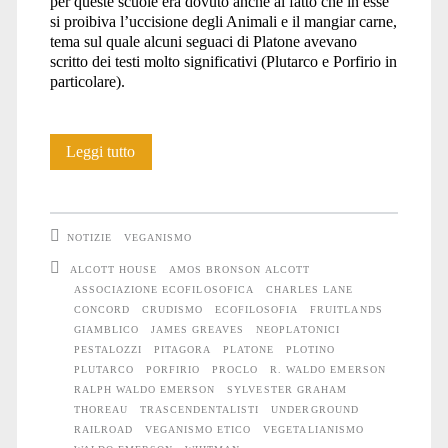
per queste scuole era dovuto anche al fatto che in esse
si proibiva l’uccisione degli Animali e il mangiar carne,
tema sul quale alcuni seguaci di Platone avevano
scritto dei testi molto significativi (Plutarco e Porfirio in
particolare).
Pionieri
Leggi tutto
del
veganismo
NOTIZIE
VEGANISMO
etico:
ALCOTT HOUSE
AMOS BRONSON ALCOTT
ASSOCIAZIONE ECOFILOSOFICA
CHARLES LANE
Amos
CONCORD
CRUDISMO
ECOFILOSOFIA
FRUITLANDS
Bronson
GIAMBLICO
JAMES GREAVES
NEOPLATONICI
PESTALOZZI
PITAGORA
PLATONE
PLOTINO
Alcott
PLUTARCO
PORFIRIO
PROCLO
R. WALDO EMERSON
RALPH WALDO EMERSON
SYLVESTER GRAHAM
(1799
THOREAU
TRASCENDENTALISTI
UNDERGROUND
RAILROAD
VEGANISMO ETICO
VEGETALIANISMO
–