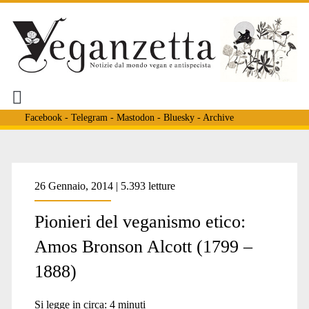
Facebook
-
Telegram
-
Mastodon
-
Bluesky
-
Archive
Tag:
26 Gennaio, 2014 | 5.393 letture
Pionieri del veganismo etico:
<span>Proclo</span>
Amos Bronson Alcott (1799 –
1888)
Si legge in circa:
4
minuti