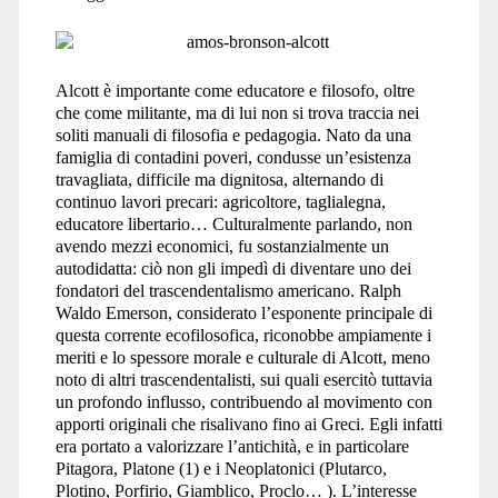
Emerson</span>
Alcott è importante come educatore e filosofo, oltre
che come militante, ma di lui non si trova traccia nei
soliti manuali di filosofia e pedagogia. Nato da una
famiglia di contadini poveri, condusse un’esistenza
travagliata, difficile ma dignitosa, alternando di
continuo lavori precari: agricoltore, taglialegna,
educatore libertario… Culturalmente parlando, non
avendo mezzi economici, fu sostanzialmente un
autodidatta: ciò non gli impedì di diventare uno dei
fondatori del trascendentalismo americano. Ralph
Waldo Emerson, considerato l’esponente principale di
questa corrente ecofilosofica, riconobbe ampiamente i
meriti e lo spessore morale e culturale di Alcott, meno
noto di altri trascendentalisti, sui quali esercitò tuttavia
un profondo influsso, contribuendo al movimento con
apporti originali che risalivano fino ai Greci. Egli infatti
era portato a valorizzare l’antichità, e in particolare
Pitagora, Platone (1) e i Neoplatonici (Plutarco,
Plotino, Porfirio, Giamblico, Proclo… ). L’interesse