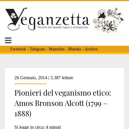
Facebook
-
Telegram
-
Mastodon
-
Bluesky
-
Archive
Tag:
26 Gennaio, 2014 | 5.387 letture
Pionieri del veganismo etico:
<span>R.
Amos Bronson Alcott (1799 –
1888)
Waldo
Si legge in circa:
4
minuti