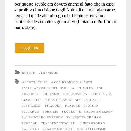
per queste scuole era dovuto anche al fatto che in esse
si proibiva l’uccisione degli Animali e il mangiar carne,
tema sul quale alcuni seguaci di Platone avevano
scritto dei testi molto significativi (Plutarco e Porfirio in
particolare).
Pionieri
Leggi tutto
del
veganismo
NOTIZIE
VEGANISMO
etico:
ALCOTT HOUSE
AMOS BRONSON ALCOTT
ASSOCIAZIONE ECOFILOSOFICA
CHARLES LANE
Amos
CONCORD
CRUDISMO
ECOFILOSOFIA
FRUITLANDS
Bronson
GIAMBLICO
JAMES GREAVES
NEOPLATONICI
PESTALOZZI
PITAGORA
PLATONE
PLOTINO
Alcott
PLUTARCO
PORFIRIO
PROCLO
R. WALDO EMERSON
RALPH WALDO EMERSON
SYLVESTER GRAHAM
(1799
THOREAU
TRASCENDENTALISTI
UNDERGROUND
RAILROAD
VEGANISMO ETICO
VEGETALIANISMO