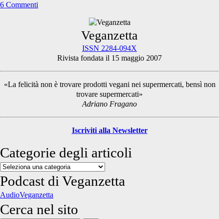
6 Commenti
Primary
Veganzetta
ISSN 2284-094X
Rivista fondata il 15 maggio 2007
Sidebar
«La felicità non è trovare prodotti vegani nei supermercati, bensì non
trovare supermercati»
Adriano Fragano
Iscriviti alla Newsletter
Categorie degli articoli
Categorie
degli
Podcast di Veganzetta
articoli
AudioVeganzetta
Cerca nel sito