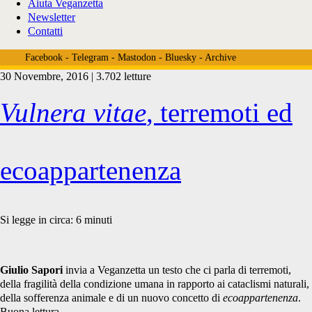
Aiuta Veganzetta
Newsletter
Contatti
Facebook
-
Telegram
-
Mastodon
-
Bluesky
-
Archive
30 Novembre, 2016 | 3.702 letture
Tag:
Vulnera vitae
, terremoti ed
<span>Giulio
ecoappartenenza
Sapori</span>
Si legge in circa:
6
minuti
Giulio Sapori
invia a Veganzetta un testo che ci parla di terremoti,
della fragilità della condizione umana in rapporto ai cataclismi naturali,
della sofferenza animale e di un nuovo concetto di
ecoappartenenza
.
Buona lettura.