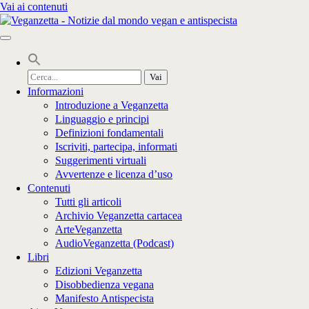
Vai ai contenuti
Cerca
per:
Informazioni
Introduzione a Veganzetta
Linguaggio e principi
Definizioni fondamentali
Iscriviti, partecipa, informati
Suggerimenti virtuali
Avvertenze e licenza d’uso
Contenuti
Tutti gli articoli
Archivio Veganzetta cartacea
ArteVeganzetta
AudioVeganzetta (Podcast)
Libri
Edizioni Veganzetta
Disobbedienza vegana
Manifesto Antispecista