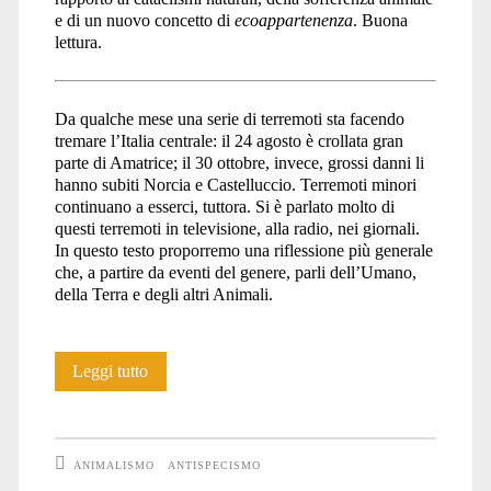
e di un nuovo concetto di
ecoappartenenza
. Buona
lettura.
Da qualche mese una serie di terremoti sta facendo
tremare l’Italia centrale: il 24 agosto è crollata gran
parte di Amatrice; il 30 ottobre, invece, grossi danni li
hanno subiti Norcia e Castelluccio. Terremoti minori
continuano a esserci, tuttora. Si è parlato molto di
questi terremoti in televisione, alla radio, nei giornali.
In questo testo proporremo una riflessione più generale
che, a partire da eventi del genere, parli dell’Umano,
della Terra e degli altri Animali.
<i>Vulnera
Leggi tutto
vitae</i>,
terremoti
ANIMALISMO
ANTISPECISMO
ed