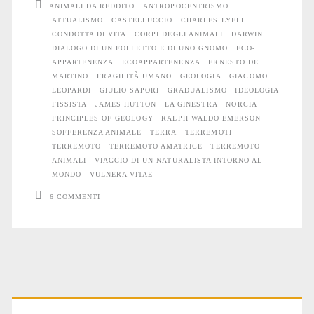
ANIMALI DA REDDITO
ANTROPOCENTRISMO
ATTUALISMO
CASTELLUCCIO
CHARLES LYELL
ecoappartenenza
CONDOTTA DI VITA
CORPI DEGLI ANIMALI
DARWIN
DIALOGO DI UN FOLLETTO E DI UNO GNOMO
ECO-
APPARTENENZA
ECOAPPARTENENZA
ERNESTO DE
MARTINO
FRAGILITÀ UMANO
GEOLOGIA
GIACOMO
LEOPARDI
GIULIO SAPORI
GRADUALISMO
IDEOLOGIA
FISSISTA
JAMES HUTTON
LA GINESTRA
NORCIA
PRINCIPLES OF GEOLOGY
RALPH WALDO EMERSON
SOFFERENZA ANIMALE
TERRA
TERREMOTI
TERREMOTO
TERREMOTO AMATRICE
TERREMOTO
ANIMALI
VIAGGIO DI UN NATURALISTA INTORNO AL
MONDO
VULNERA VITAE
6 COMMENTI
Primary