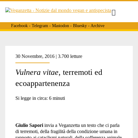
Facebook
-
Telegram
-
Mastodon
-
Bluesky
-
Archive
Tag:
30 Novembre, 2016 | 3.700 letture
Vulnera vitae
, terremoti ed
<span>Ernesto
ecoappartenenza
de
Si legge in circa:
6
minuti
Martino</span>
Giulio Sapori
invia a Veganzetta un testo che ci parla
di terremoti, della fragilità della condizione umana in
rapporto ai cataclismi naturali, della sofferenza animale