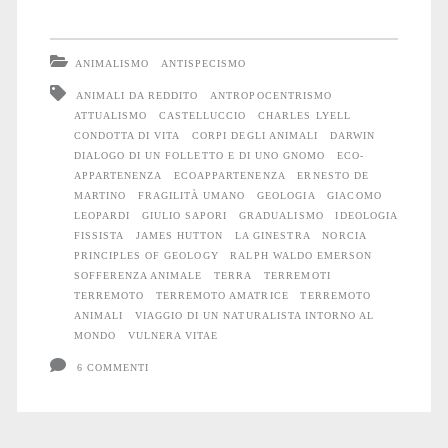
vitae</i>,
terremoti
ANIMALISMO
ANTISPECISMO
ed
ANIMALI DA REDDITO
ANTROPOCENTRISMO
ATTUALISMO
CASTELLUCCIO
CHARLES LYELL
ecoappartenenza
CONDOTTA DI VITA
CORPI DEGLI ANIMALI
DARWIN
DIALOGO DI UN FOLLETTO E DI UNO GNOMO
ECO-
APPARTENENZA
ECOAPPARTENENZA
ERNESTO DE
MARTINO
FRAGILITÀ UMANO
GEOLOGIA
GIACOMO
LEOPARDI
GIULIO SAPORI
GRADUALISMO
IDEOLOGIA
FISSISTA
JAMES HUTTON
LA GINESTRA
NORCIA
PRINCIPLES OF GEOLOGY
RALPH WALDO EMERSON
SOFFERENZA ANIMALE
TERRA
TERREMOTI
TERREMOTO
TERREMOTO AMATRICE
TERREMOTO
ANIMALI
VIAGGIO DI UN NATURALISTA INTORNO AL
MONDO
VULNERA VITAE
6 COMMENTI