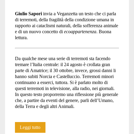
un
Giulio Sapori
invia a Veganzetta un testo che ci parla
di terremoti, della fragilità della condizione umana in
rapporto ai cataclismi naturali, della sofferenza animale
e di un nuovo concetto di
ecoappartenenza
. Buona
naturalista
lettura.
Da qualche mese una serie di terremoti sta facendo
intorno
tremare l’Italia centrale: il 24 agosto è crollata gran
parte di Amatrice; il 30 ottobre, invece, grossi danni li
hanno subiti Norcia e Castelluccio. Terremoti minori
continuano a esserci, tuttora. Si è parlato molto di
al
questi terremoti in televisione, alla radio, nei giornali.
In questo testo proporremo una riflessione più generale
che, a partire da eventi del genere, parli dell’Umano,
della Terra e degli altri Animali.
mondo</span>
<i>Vulnera
Leggi tutto