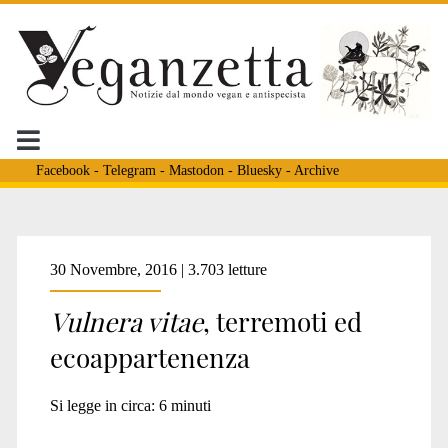
Facebook
-
Telegram
-
Mastodon
-
Bluesky
-
Archive
Tag:
30 Novembre, 2016 | 3.703 letture
Vulnera vitae
, terremoti ed
<span>Viaggio
ecoappartenenza
di
Si legge in circa:
6
minuti