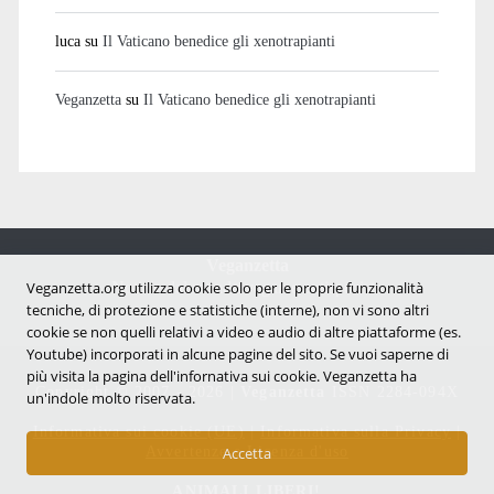
luca
su
Il Vaticano benedice gli xenotrapianti
Veganzetta
su
Il Vaticano benedice gli xenotrapianti
Veganzetta
Notizie dal mondo vegan e antispecista
Veganzetta.org utilizza cookie solo per le proprie funzionalità
tecniche, di protezione e statistiche (interne), non vi sono altri
cookie se non quelli relativi a video e audio di altre piattaforme (es.
Youtube) incorporati in alcune pagine del sito. Se vuoi saperne di
più visita la pagina dell'infornativa sui cookie. Veganzetta ha
Copyright © 2007 - 2026 |
Veganzetta
ISSN 2284-094X
un'indole molto riservata.
Informativa sui cookie (UE)
|
Informativa sulla Privacy
|
Avvertenze e Licenza d'uso
Accetta
ANIMALI LIBERI!