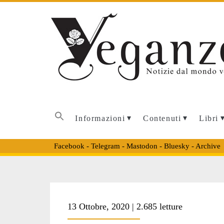
Informazioni
Contenuti
Libri
Facebook
-
Telegram
-
Mastodon
-
Bluesky
-
Archive
Tag:
13 Ottobre, 2020 | 2.685 letture
<span>COLLETT