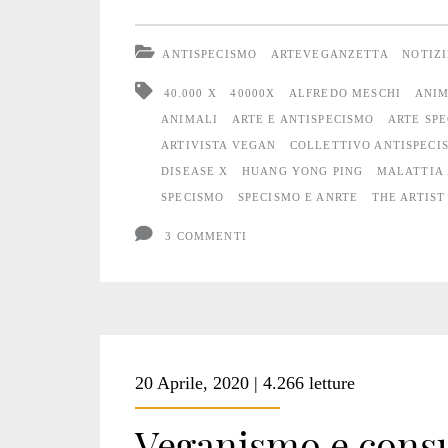
X
ANTISPECISMO
ARTEVEGANZETTA
NOTIZI
–
40.000 X
40000X
ALFREDO MESCHI
ANIM
Is
ANIMALI
ARTE E ANTISPECISMO
ARTE SPE
ARTIVISTA VEGAN
COLLETTIVO ANTISPECI
the
DISEASE X
HUANG YONG PING
MALATTIA
artist
SPECISMO
SPECISMO E ANRTE
THE ARTIST
present?
3 COMMENTI
20 Aprile, 2020 | 4.266 letture
Veganismo e consu