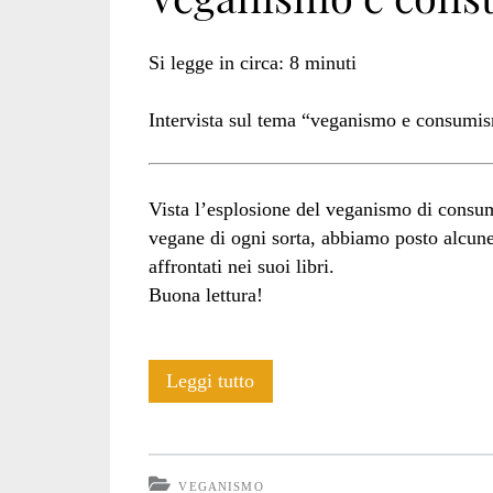
Si legge in circa:
8
minuti
Intervista sul tema “veganismo e consumi
Vista l’esplosione del veganismo di consumo
vegane di ogni sorta, abbiamo posto alcu
affrontati nei suoi libri.
Buona lettura!
Veganismo
Leggi tutto
e
consumismo:
VEGANISMO