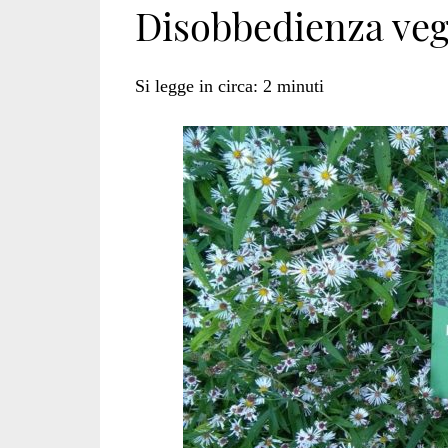
Disobbedienza veg
ANTISPECISTA</
Si legge in circa:
2
minuti