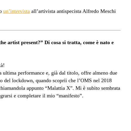
to
un’intervista
all’artivista antispecista Alfredo Meschi
the artist present?” Di cosa si tratta, come è nato e
tà!
ia ultima performance e, già dal titolo, offre almeno due
nizio del lockdown, quando scoprii che l’OMS nel 2018
 chiamandola appunto “Malattia X”. Mi è subito sembrata
egrarsi e completare il mio “manifesto”.