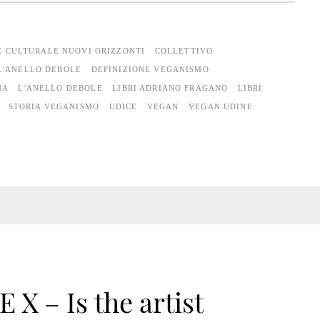
E CULTURALE NUOVI ORIZZONTI
COLLETTIVO
L'ANELLO DEBOLE
DEFINIZIONE VEGANISMO
NA
L'ANELLO DEBOLE
LIBRI ADRIANO FRAGANO
LIBRI
STORIA VEGANISMO
UDICE
VEGAN
VEGAN UDINE
 X – Is the artist