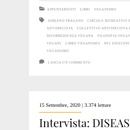
a
APPUNTAMENTI
LIBRI
VEGANISMO
Udine
ADRIANO FRAGANO
CIRCOLO RICREATIVO 
ANTISPECISTA
COLLETTIVO ANTISPECISTA 
DISOBBEDIENZA VEGANA
FILOSOFIA VEGA
VEGANI
LIBRO VEGANISMO
NFC EDIZIONI
VEGANISMO
LASCIA UN COMMENTO
15 Settembre, 2020 | 3.374 letture
Intervista: DISEASE