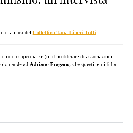
smo” a cura del
Collettivo Tana Liberi Tutti
.
 (o da supermarket) e il proliferare di associazioni
ne domande ad
Adriano Fragano
, che questi temi li ha