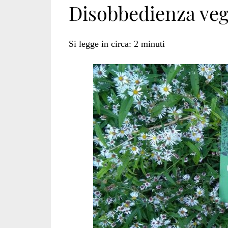
Disobbedienza veg
udine</span>
Si legge in circa:
2
minuti