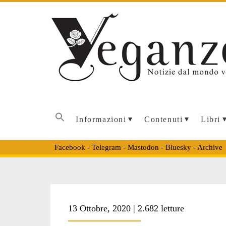
Informazioni
Contenuti
Libri
Facebook
-
Telegram
-
Mastodon
-
Bluesky
-
Archive
Tag:
13 Ottobre, 2020 | 2.682 letture
<span>vegan