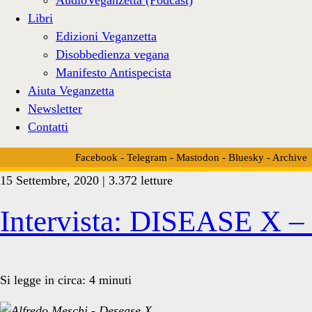
Libri
Edizioni Veganzetta
Disobbedienza vegana
Manifesto Antispecista
Aiuta Veganzetta
Newsletter
Contatti
Facebook
-
Telegram
-
Mastodon
-
Bluesky
-
Archive
15 Settembre, 2020 | 3.372 letture
Tag:
Intervista: DISEASE X – I
<span>artisti
Si legge in circa:
4
minuti