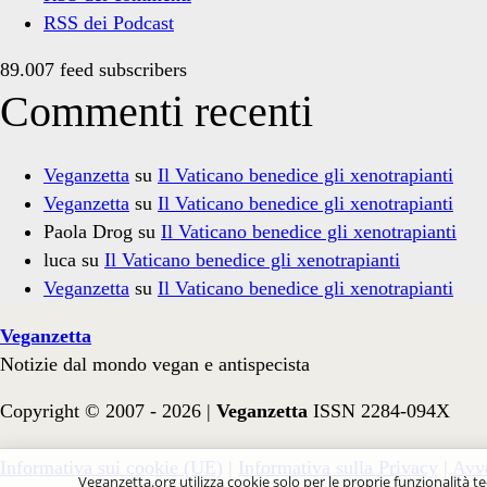
RSS dei Podcast
89.007 feed subscribers
Commenti recenti
Veganzetta
su
Il Vaticano benedice gli xenotrapianti
Veganzetta
su
Il Vaticano benedice gli xenotrapianti
Paola Drog
su
Il Vaticano benedice gli xenotrapianti
luca
su
Il Vaticano benedice gli xenotrapianti
Veganzetta
su
Il Vaticano benedice gli xenotrapianti
Veganzetta
Notizie dal mondo vegan e antispecista
Copyright © 2007 - 2026 |
Veganzetta
ISSN 2284-094X
Informativa sui cookie (UE)
|
Informativa sulla Privacy
|
Avve
Veganzetta.org utilizza cookie solo per le proprie funzionalità te