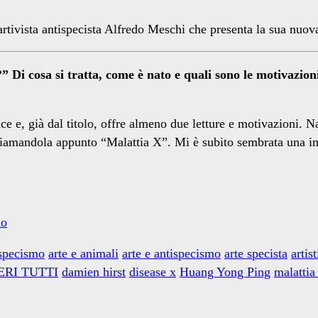
artivista antispecista Alfredo Meschi che presenta la sua nuo
?” Di cosa si tratta, come è nato e quali sono le motivazion
ce e, già dal titolo, offre almeno due letture e motivazioni. N
amandola appunto “Malattia X”. Mi è subito sembrata una incr
mo
ispecismo
arte e animali
arte e antispecismo
arte specista
artist
ERI TUTTI
damien hirst
disease x
Huang Yong Ping
malattia