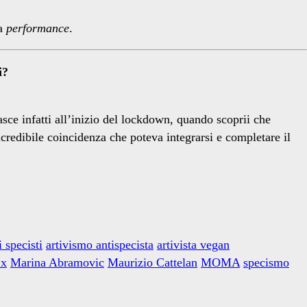
va
performance
.
i?
asce infatti all’inizio del lockdown, quando scoprii che
edibile coincidenza che poteva integrarsi e completare il
i specisti
artivismo antispecista
artivista vegan
 x
Marina Abramovic
Maurizio Cattelan
MOMA
specismo