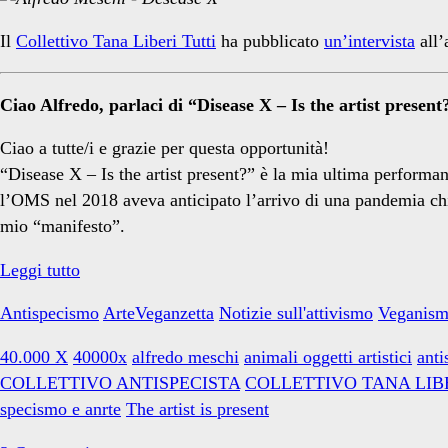
specisti</span>
Il
Collettivo Tana Liberi Tutti
ha pubblicato
un’intervista
all’
Ciao Alfredo, parlaci di “Disease X – Is the artist present
Ciao a tutte/i e grazie per questa opportunità!
“Disease X – Is the artist present?” è la mia ultima performan
l’OMS nel 2018 aveva anticipato l’arrivo di una pandemia chi
mio “manifesto”.
Intervista:
Leggi tutto
DISEASE
Antispecismo
ArteVeganzetta
Notizie sull'attivismo
Veganis
X
–
40.000 X
40000x
alfredo meschi
animali oggetti artistici
ant
Is
COLLETTIVO ANTISPECISTA
COLLETTIVO TANA LIB
the
specismo e anrte
The artist is present
artist