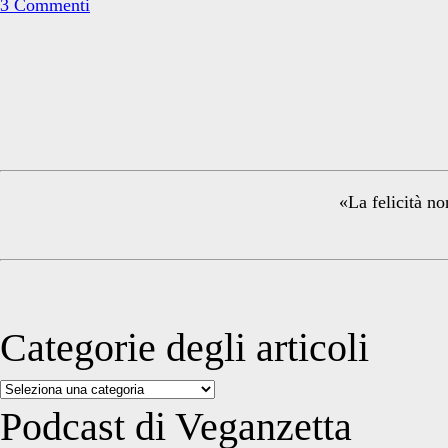
present?
3 Commenti
Primary
Sidebar
«La felicità no
Categorie degli articoli
Categorie
degli
Podcast di Veganzetta
articoli