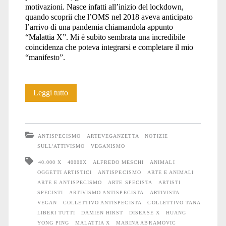
motivazioni. Nasce infatti all’inizio del lockdown,
quando scoprii che l’OMS nel 2018 aveva anticipato
l’arrivo di una pandemia chiamandola appunto
“Malattia X”. Mi è subito sembrata una incredibile
coincidenza che poteva integrarsi e completare il mio
“manifesto”.
Intervista:
Leggi tutto
DISEASE
X
ANTISPECISMO
ARTEVEGANZETTA
NOTIZIE
–
SULL'ATTIVISMO
VEGANISMO
40.000 X
40000X
ALFREDO MESCHI
ANIMALI
Is
OGGETTI ARTISTICI
ANTISPECISMO
ARTE E ANIMALI
the
ARTE E ANTISPECISMO
ARTE SPECISTA
ARTISTI
SPECISTI
ARTIVISMO ANTISPECISTA
ARTIVISTA
artist
VEGAN
COLLETTIVO ANTISPECISTA
COLLETTIVO TANA
LIBERI TUTTI
DAMIEN HIRST
DISEASE X
HUANG
present?
YONG PING
MALATTIA X
MARINA ABRAMOVIC