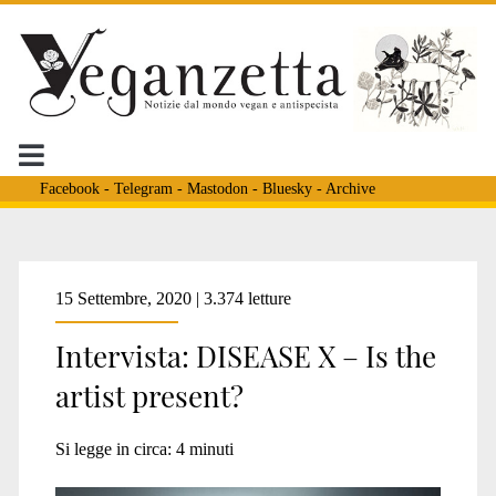
Facebook
-
Telegram
-
Mastodon
-
Bluesky
-
Archive
Tag:
15 Settembre, 2020 | 3.374 letture
Intervista: DISEASE X – Is the
<span>MOMA</span>
artist present?
Si legge in circa:
4
minuti