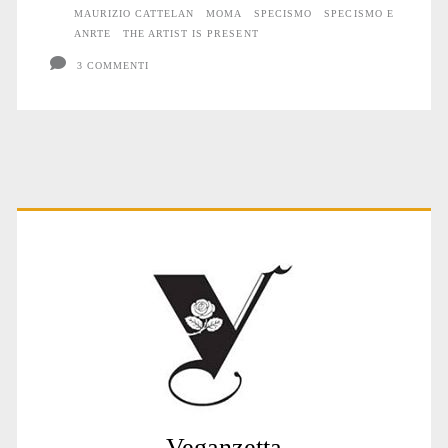
MAURIZIO CATTELAN
MOMA
SPECISMO
SPECISMO E
ANRTE
THE ARTIST IS PRESENT
3 COMMENTI
Primary
Sidebar
Veganzetta