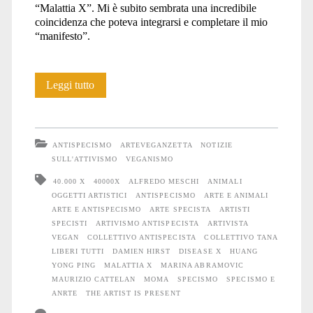
“Malattia X”. Mi è subito sembrata una incredibile
coincidenza che poteva integrarsi e completare il mio
“manifesto”.
Intervista:
Leggi tutto
DISEASE
X
ANTISPECISMO
ARTEVEGANZETTA
NOTIZIE
–
SULL'ATTIVISMO
VEGANISMO
40.000 X
40000X
ALFREDO MESCHI
ANIMALI
Is
OGGETTI ARTISTICI
ANTISPECISMO
ARTE E ANIMALI
the
ARTE E ANTISPECISMO
ARTE SPECISTA
ARTISTI
SPECISTI
ARTIVISMO ANTISPECISTA
ARTIVISTA
artist
VEGAN
COLLETTIVO ANTISPECISTA
COLLETTIVO TANA
LIBERI TUTTI
DAMIEN HIRST
DISEASE X
HUANG
present?
YONG PING
MALATTIA X
MARINA ABRAMOVIC
MAURIZIO CATTELAN
MOMA
SPECISMO
SPECISMO E
ANRTE
THE ARTIST IS PRESENT