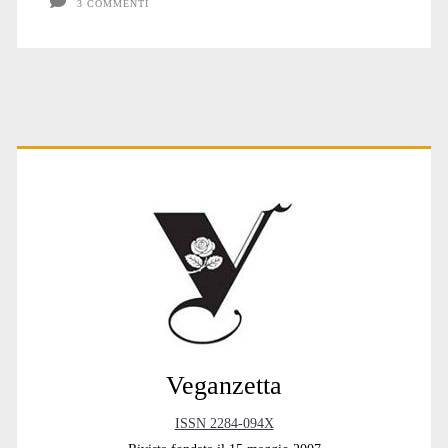
3 COMMENTI
Primary
Sidebar
Veganzetta
ISSN 2284-094X