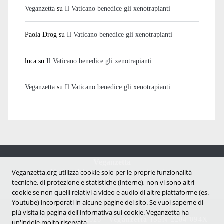
Veganzetta
su
Il Vaticano benedice gli xenotrapianti
Paola Drog
su
Il Vaticano benedice gli xenotrapianti
luca
su
Il Vaticano benedice gli xenotrapianti
Veganzetta
su
Il Vaticano benedice gli xenotrapianti
Veganzetta
Notizie dal mondo vegan e antispecista
Veganzetta.org utilizza cookie solo per le proprie funzionalità
tecniche, di protezione e statistiche (interne), non vi sono altri
cookie se non quelli relativi a video e audio di altre piattaforme (es.
Youtube) incorporati in alcune pagine del sito. Se vuoi saperne di
più visita la pagina dell'infornativa sui cookie. Veganzetta ha
Copyright © 2007 - 2026 |
Veganzetta
ISSN 2284-094X
un'indole molto riservata.