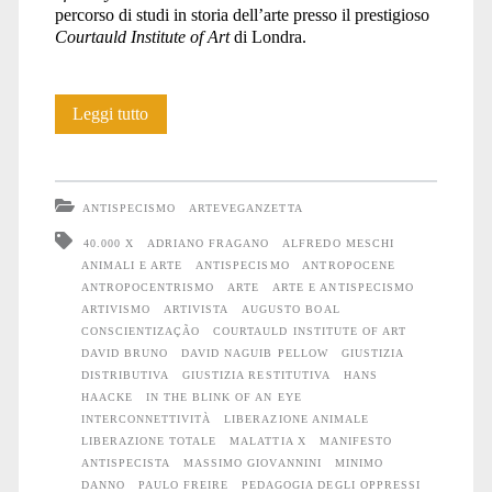
percorso di studi in storia dell’arte presso il prestigioso
Courtauld Institute of Art
di Londra.
È
Leggi tutto
tutto
qui
ANTISPECISMO
ARTEVEGANZETTA
40.000 X
ADRIANO FRAGANO
ALFREDO MESCHI
ANIMALI E ARTE
ANTISPECISMO
ANTROPOCENE
ANTROPOCENTRISMO
ARTE
ARTE E ANTISPECISMO
ARTIVISMO
ARTIVISTA
AUGUSTO BOAL
CONSCIENTIZAÇÃO
COURTAULD INSTITUTE OF ART
DAVID BRUNO
DAVID NAGUIB PELLOW
GIUSTIZIA
DISTRIBUTIVA
GIUSTIZIA RESTITUTIVA
HANS
HAACKE
IN THE BLINK OF AN EYE
INTERCONNETTIVITÀ
LIBERAZIONE ANIMALE
LIBERAZIONE TOTALE
MALATTIA X
MANIFESTO
ANTISPECISTA
MASSIMO GIOVANNINI
MINIMO
DANNO
PAULO FREIRE
PEDAGOGIA DEGLI OPPRESSI