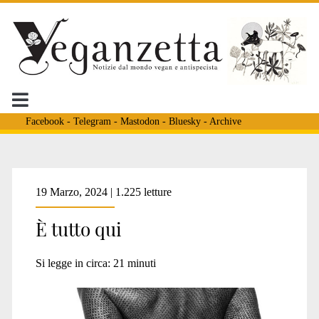
Facebook
-
Telegram
-
Mastodon
-
Bluesky
-
Archive
Tag:
19 Marzo, 2024 | 1.225 letture
È tutto qui
<span>malattia
Si legge in circa:
21
minuti
x</span>