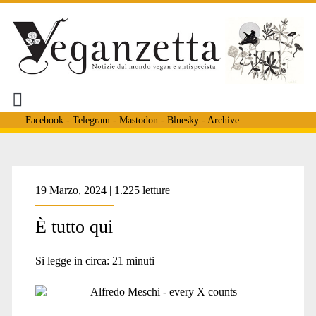
Facebook
-
Telegram
-
Mastodon
-
Bluesky
-
Archive
Tag:
19 Marzo, 2024 | 1.225 letture
È tutto qui
<span>David
Si legge in circa:
21
minuti
Naguib