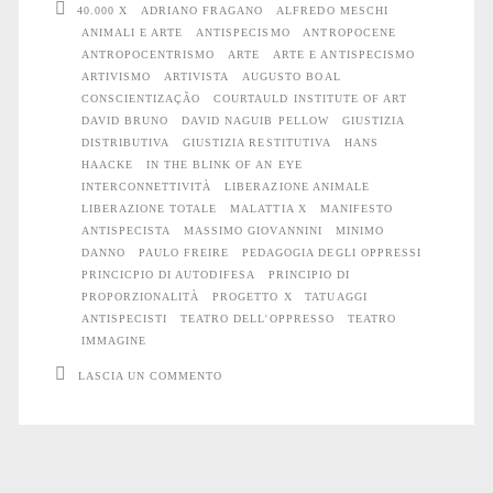
40.000 X
ADRIANO FRAGANO
ALFREDO MESCHI
ANIMALI E ARTE
ANTISPECISMO
ANTROPOCENE
ANTROPOCENTRISMO
ARTE
ARTE E ANTISPECISMO
ARTIVISMO
ARTIVISTA
AUGUSTO BOAL
CONSCIENTIZAÇÃO
COURTAULD INSTITUTE OF ART
DAVID BRUNO
DAVID NAGUIB PELLOW
GIUSTIZIA
DISTRIBUTIVA
GIUSTIZIA RESTITUTIVA
HANS
HAACKE
IN THE BLINK OF AN EYE
INTERCONNETTIVITÀ
LIBERAZIONE ANIMALE
LIBERAZIONE TOTALE
MALATTIA X
MANIFESTO
ANTISPECISTA
MASSIMO GIOVANNINI
MINIMO
DANNO
PAULO FREIRE
PEDAGOGIA DEGLI OPPRESSI
PRINCICPIO DI AUTODIFESA
PRINCIPIO DI
PROPORZIONALITÀ
PROGETTO X
TATUAGGI
ANTISPECISTI
TEATRO DELL'OPPRESSO
TEATRO
IMMAGINE
LASCIA UN COMMENTO