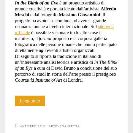
In the Blink of an Eye
è un progetto artistico di
grande creatività e portata ideato dall’artivista
Alfredo
Pellow</span>
Meschi
e dal fotografo
Massimo Giovannini
. Il
progetto ha avuto – e continua ad avere – grande
risonanza anche a livello internazionale. Sul
sito web
ufficiale
è possibile visionare tra le altre cose il
manifesto, il
format
proposto e la corposa galleria
fotografica delle persone umane che hanno partecipato
direttamente agli eventi artistici organizzati.
Di seguito si riporta la traduzione in italiano di
un’interessante analisi teorica e artistica di
In The Blink
of an Eye
a cura di David Bruno a conclusione del suo
percorso di studi in storia dell’arte presso il prestigioso
Courtauld Institute of Art
di Londra.
È
Leggi tutto
tutto
qui
ANTISPECISMO
ARTEVEGANZETTA