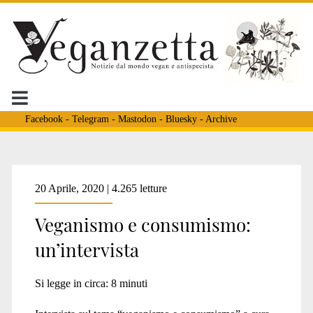
Facebook
-
Telegram
-
Mastodon
-
Bluesky
-
Archive
Tag:
20 Aprile, 2020 | 4.265 letture
Veganismo e consumismo:
<span>capitalismo
un’intervista
vegano</span>
Si legge in circa:
8
minuti