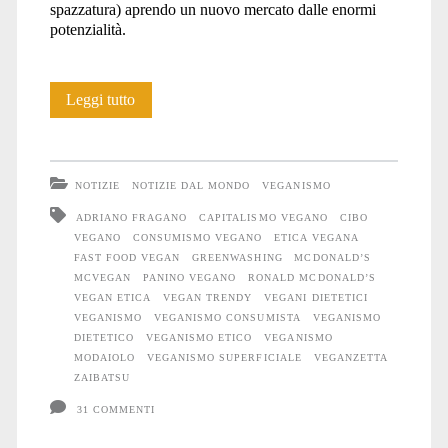
spazzatura) aprendo un nuovo mercato dalle enormi
potenzialità.
McVegan
Leggi tutto
ovvero
il
NOTIZIE
NOTIZIE DAL MONDO
VEGANISMO
completamento
ADRIANO FRAGANO
CAPITALISMO VEGANO
CIBO
VEGANO
CONSUMISMO VEGANO
ETICA VEGANA
di
FAST FOOD VEGAN
GREENWASHING
MCDONALD’S
una
MCVEGAN
PANINO VEGANO
RONALD MCDONALD’S
VEGAN ETICA
VEGAN TRENDY
VEGANI DIETETICI
metamorfosi
VEGANISMO
VEGANISMO CONSUMISTA
VEGANISMO
DIETETICO
VEGANISMO ETICO
VEGANISMO
MODAIOLO
VEGANISMO SUPERFICIALE
VEGANZETTA
ZAIBATSU
31 COMMENTI