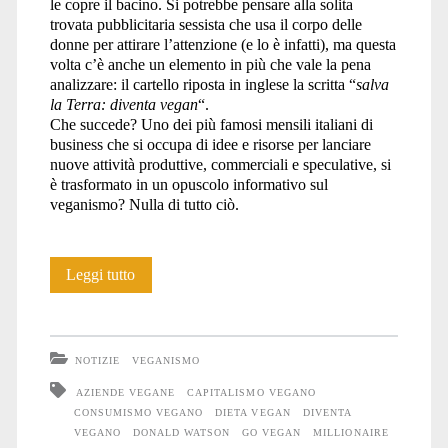
le copre il bacino. Si potrebbe pensare alla solita
trovata pubblicitaria sessista che usa il corpo delle
donne per attirare l’attenzione (e lo è infatti), ma questa
volta c’è anche un elemento in più che vale la pena
analizzare: il cartello riposta in inglese la scritta “
salva
la Terra: diventa vegan
“.
Che succede? Uno dei più famosi mensili italiani di
business che si occupa di idee e risorse per lanciare
nuove attività produttive, commerciali e speculative, si
è trasformato in un opuscolo informativo sul
veganismo? Nulla di tutto ciò.
Come
Leggi tutto
fare
un
NOTIZIE
VEGANISMO
sacco
AZIENDE VEGANE
CAPITALISMO VEGANO
CONSUMISMO VEGANO
DIETA VEGAN
DIVENTA
di
VEGANO
DONALD WATSON
GO VEGAN
MILLIONAIRE