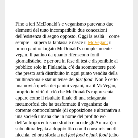
Fino a ieri McDonald’s e veganismo parevano due
elementi del tutto incompatibili: due concezioni
dell’esistenza di segno opposto. Oggi la realtà – come
sempre – supera la fantasia e nasce il
McVegan:
il
primo panino targato McDonald’s completamente
vegan. Il panino da quanto riferiscono fonti
giornalistiche, è per ora in fase di test e disponibile al
pubblico solo in Finlandia, c’è da scommettere però
che presto sarà distribuito in ogni punto vendita della
multinazionale statunitense del
fast food
. Non è certo
una novità quella dei panini vegani, ma il McVegan,
proprio in virtù di ciò che McDonald’s rappresenta,
appare come il risultato finale di una sciagurata
metamorfosi che ha trasformato il veganismo da
corrente controculturale (di opposizione e alternativa a
una società umana che in nome del profitto e/o
dell’antropocentrismo sfrutta e uccide gli Animali) a
subcultura legata a doppio filo con il consumismo di
nicchia, ed ora sfociata nel
fast food
e
junk food
(cibo