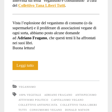
Intervista sul tema “veganismo e consumismo” a cura
del
Collettivo Tana Liberi Tutti
.
Vista l’esplosione del veganismo di consumo (o da
supermarket) e il proliferare di associazioni vegane di
ogni sorta, abbiamo posto alcune domande
ad
Adriano Fragano
, che questi temi li ha affrontati
nei suoi libri.
Buona lettura!
Veganismo
Leggi tutto
e
consumismo:
VEGANISMO
un’intervista
100% VEGETALE
ADRIANO FRAGANO
ANTISPECISMO
ATTIVISMO POLITICO
CAPITALISMO VEGANO
COLLETTIVO ANTISPECISTA
COLLETTIVO TANA LIBERI
TUTTI
CONSUMISMO VEGANO
DONALD WATSON