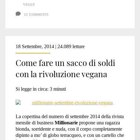
VEGGY
“alimentazione
23 COMMENTI
a
base
vegetale”
18 Settembre, 2014 | 24.089 letture
Come fare un sacco di soldi
con la rivoluzione vegana
Si legge in circa:
3
minuti
La copertina del numero di settembre 2014 della rivista
mensile di business
Millionarie
propone una ragazza
bionda, sorridente e nuda, con il corpo completamente
dipinto a mo’ di globo terracqueo, e con un cartello che