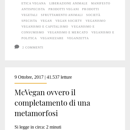
ETICA VEGANA
LIBERAZIONE ANIMALE
MANIFESTO
ANTISPECISTA
PRODOTTI VEGANI
PRODOTTI
VEGETALI
SFRUTTAMENTO ANIMALI
SOCIETÀ
SPECISTA
VEGAN
VEGAN SOCIETY
VEGANISMO
VEGANISMO E CAPITALISMO
VEGANISMO E
CONSUMISMO
VEGANISMO E MERCATO
VEGANISMO E
POLITICA
VEGANIZZARE
VEGANZETTA
2 COMMENTI
9 Ottobre, 2017 | 41.537 letture
McVegan ovvero il
completamento di una
metamorfosi
Si legge in circa:
2
minuti