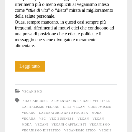
riferimenti più o meno espliciti al veganismo inteso
come “
stile di vita
” o “
dieta
” mirata al miglioramento
della salute personale.
Quasi sempre mancano, in questi casi sempre più
frequenti, riferimenti ai motivi etici che conducono ad
una presa di posizione che è etica e politica e il
messaggio che viene divulgato è meramente
alimentare.
Tu
Leggi tutto
non
sei
VEGANISMO
dalla
ADA CARCIONE
ALIMENTAZIONE A BASE VEGETALE
CAPITALISMO VEGANO
CHEF VEGAN
CONSUMISMO
mia
VEGANO
LABORATORIO ANTISPECISTA
MODA
parte.
VEGANA
VEG
VEG BUSINESS
VEGAN
VEGAN
MODA
VEGANI
VEGANI CAPITALISTI
VEGANISMO
Dell’
VEGANISMO DIETETICO
VEGANISMO ETICO
VEGGIE