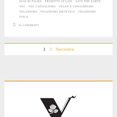
soldi
OLIO DI PALMA
PRODOTTI VEGANI
SAVE THE EARTH
VEG
VEG CAPITALISMO
VEGAN E CONSUMISMO
con
VEGANISMO
VEGANISMO DIETETICO
VEGANISMO
ETICO
la
94 COMMENTI
rivoluzione
vegana
1
2
Successiva
Paginazione
degli
articoli
Primary
Sidebar