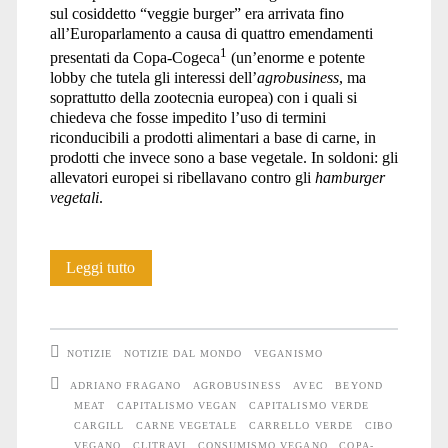
sul cosiddetto “veggie burger” era arrivata fino
all’Europarlamento a causa di quattro emendamenti
1
presentati da Copa-Cogeca
(un’enorme e potente
lobby che tutela gli interessi dell’
agrobusiness
, ma
soprattutto della zootecnia europea) con i quali si
chiedeva che fosse impedito l’uso di termini
riconducibili a prodotti alimentari a base di carne, in
prodotti che invece sono a base vegetale. In soldoni: gli
allevatori europei si ribellavano contro gli
hamburger
vegetali
.
L’Europarlamento
Leggi tutto
salva
il
NOTIZIE
NOTIZIE DAL MONDO
VEGANISMO
“veggie
ADRIANO FRAGANO
AGROBUSINESS
AVEC
BEYOND
MEAT
CAPITALISMO VEGAN
CAPITALISMO VERDE
burger”.
CARGILL
CARNE VEGETALE
CARRELLO VERDE
CIBO
Dovrebbe
VEGANO
CLITRAVI
CONSUMISMO VEGANO
COPA-