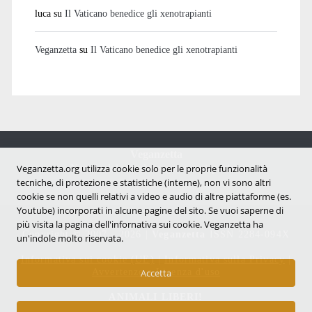
luca
su
Il Vaticano benedice gli xenotrapianti
Veganzetta
su
Il Vaticano benedice gli xenotrapianti
Veganzetta
Notizie dal mondo vegan e antispecista
Veganzetta.org utilizza cookie solo per le proprie funzionalità
tecniche, di protezione e statistiche (interne), non vi sono altri
cookie se non quelli relativi a video e audio di altre piattaforme (es.
Youtube) incorporati in alcune pagine del sito. Se vuoi saperne di
più visita la pagina dell'infornativa sui cookie. Veganzetta ha
Copyright © 2007 - 2026 |
Veganzetta
ISSN 2284-094X
un'indole molto riservata.
Informativa sui cookie (UE)
|
Informativa sulla Privacy
|
Avvertenze e Licenza d'uso
Accetta
ANIMALI LIBERI!