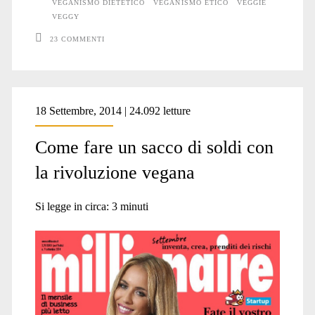
Dell’
VEGANISMO DIETETICO
VEGANISMO ETICO
VEGGIE
VEGGY
“alimentazione
23 COMMENTI
a
base
vegetale”
18 Settembre, 2014 | 24.092 letture
Come fare un sacco di soldi con
la rivoluzione vegana
Si legge in circa:
3
minuti