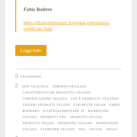
Fabio Bodrero
https://ilfattoalimentare.it/vegani-vegetariano-
certificato.html
Che
Leggi tutto
caratteristiche
deve
VEGANISMO
avere
100% VEGETALE
ADRIANO FRAGANO
CARATTERISTICHE PRODOTTO VEGANO
un
CERTIFICAZIONE VEGANA
COS'È PRODOTTO VEGANAO
prodotto
CRITERI PRODOTTI VEGANI
ETICHETTE VEGAN
FABIO
BODRERO
ILFATTOALIMENTARE.IT
MARKETING
“vegano”?
VEGANO
PRODOTTI VEG
PRODOTTI VEGANI
PRODOTTI VEGGIE
PRODOTTO VEGANO
PRODUZIONE
VEGANA
STANDARD VEGANO
VEG
VEGGIE
VEGGY