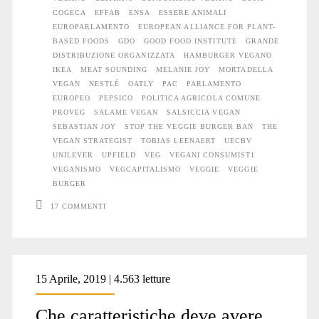
COGECA
EFFAB
ENSA
ESSERE ANIMALI
interessarci?
EUROPARLAMENTO
EUROPEAN ALLIANCE FOR PLANT-
BASED FOODS
GDO
GOOD FOOD INSTITUTE
GRANDE
DISTRIBUZIONE ORGANIZZATA
HAMBURGER VEGANO
IKEA
MEAT SOUNDING
MELANIE JOY
MORTADELLA
VEGAN
NESTLÉ
OATLY
PAC
PARLAMENTO
EUROPEO
PEPSICO
POLITICA AGRICOLA COMUNE
PROVEG
SALAME VEGAN
SALSICCIA VEGAN
SEBASTIAN JOY
STOP THE VEGGIE BURGER BAN
THE
VEGAN STRATEGIST
TOBIAS LEENAERT
UECBV
UNILEVER
UPFIELD
VEG
VEGANI CONSUMISTI
VEGANISMO
VEGCAPITALISMO
VEGGIE
VEGGIE
BURGER
17 COMMENTI
15 Aprile, 2019 | 4.563 letture
Che caratteristiche deve avere