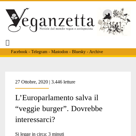
Facebook
-
Telegram
-
Mastodon
-
Bluesky
-
Archive
Tag:
27 Ottobre, 2020 | 3.446 letture
L’Europarlamento salva il
<span>veg</span>
“veggie burger”. Dovrebbe
interessarci?
Si legge in circa:
3
minuti