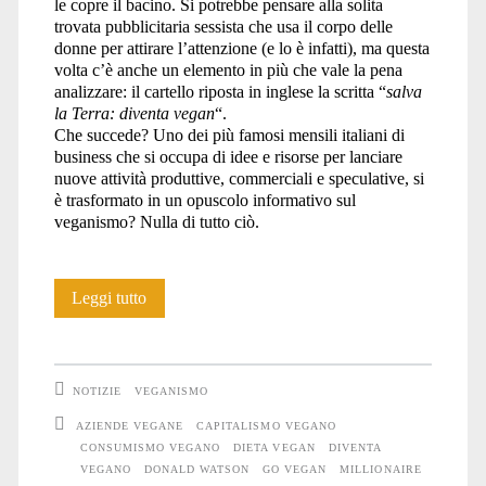
le copre il bacino. Si potrebbe pensare alla solita
trovata pubblicitaria sessista che usa il corpo delle
donne per attirare l’attenzione (e lo è infatti), ma questa
volta c’è anche un elemento in più che vale la pena
analizzare: il cartello riposta in inglese la scritta “
salva
la Terra: diventa vegan
“.
Che succede? Uno dei più famosi mensili italiani di
business che si occupa di idee e risorse per lanciare
nuove attività produttive, commerciali e speculative, si
è trasformato in un opuscolo informativo sul
veganismo? Nulla di tutto ciò.
Come
Leggi tutto
fare
un
NOTIZIE
VEGANISMO
sacco
AZIENDE VEGANE
CAPITALISMO VEGANO
CONSUMISMO VEGANO
DIETA VEGAN
DIVENTA
di
VEGANO
DONALD WATSON
GO VEGAN
MILLIONAIRE