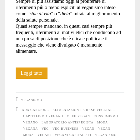
Sempre di più assistiamo oggi al proliferare di
riferimenti più o meno espliciti al veganismo inteso
come “
stile di vita
” o “
dieta
” mirata al miglioramento
della salute personale.
Quasi sempre mancano, in questi casi sempre più
frequenti, riferimenti ai motivi etici che conducono ad
una presa di posizione che è etica e politica e il
messaggio che viene divulgato è meramente
alimentare.
Tu
Leggi tutto
non
sei
VEGANISMO
dalla
ADA CARCIONE
ALIMENTAZIONE A BASE VEGETALE
CAPITALISMO VEGANO
CHEF VEGAN
CONSUMISMO
mia
VEGANO
LABORATORIO ANTISPECISTA
MODA
parte.
VEGANA
VEG
VEG BUSINESS
VEGAN
VEGAN
MODA
VEGANI
VEGANI CAPITALISTI
VEGANISMO