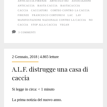
ANTICACCIA FIRENZE
ARTICOLO 842
ASSOCIAZIONI
a
ANTICACCIA
BASTA CACCIA
BASTACACCIA
Firenze:
CACCIA
CACCIATORI
CORTEO CONTRO LA CACCIA
FIRENZE
FRANCESCO CORTONESI
LAC
LAV
un
MANIFESTAZIONE NAZIONALE CONTRO LA CACCIA
NO
CACCIA
STOP ALLA CACCIA
VEGAN
resoconto
3 COMMENTI
2 Gennaio, 2018 | 4.865 letture
A.L.F. distrugge una casa di
caccia
Si legge in circa:
< 1
minuto
La prima notizia del nuovo anno.