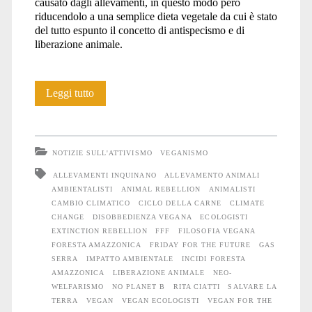
causato dagli allevamenti, in questo modo però
riducendolo a una semplice dieta vegetale da cui è stato
del tutto espunto il concetto di antispecismo e di
liberazione animale.
Vegan
Leggi tutto
for
the
NOTIZIE SULL'ATTIVISMO
VEGANISMO
Planet?
ALLEVAMENTI INQUINANO
ALLEVAMENTO ANIMALI
AMBIENTALISTI
ANIMAL REBELLION
ANIMALISTI
CAMBIO CLIMATICO
CICLO DELLA CARNE
CLIMATE
CHANGE
DISOBBEDIENZA VEGANA
ECOLOGISTI
EXTINCTION REBELLION
FFF
FILOSOFIA VEGANA
FORESTA AMAZZONICA
FRIDAY FOR THE FUTURE
GAS
SERRA
IMPATTO AMBIENTALE
INCIDI FORESTA
AMAZZONICA
LIBERAZIONE ANIMALE
NEO-
WELFARISMO
NO PLANET B
RITA CIATTI
SALVARE LA
TERRA
VEGAN
VEGAN ECOLOGISTI
VEGAN FOR THE