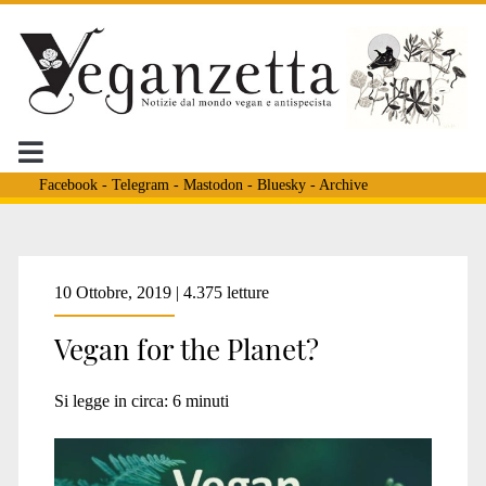
Facebook
-
Telegram
-
Mastodon
-
Bluesky
-
Archive
Tag:
10 Ottobre, 2019 | 4.375 letture
Vegan for the Planet?
<span>animalisti</span
Si legge in circa:
6
minuti