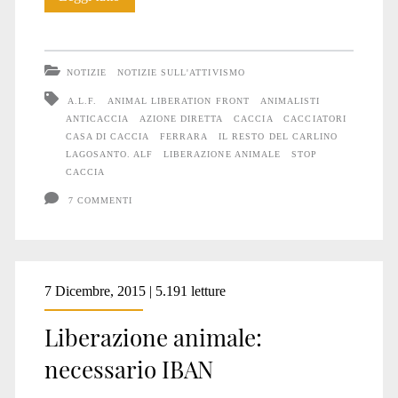
distrugge
una
NOTIZIE
NOTIZIE SULL'ATTIVISMO
casa
A.L.F.
ANIMAL LIBERATION FRONT
ANIMALISTI
ANTICACCIA
AZIONE DIRETTA
CACCIA
CACCIATORI
di
CASA DI CACCIA
FERRARA
IL RESTO DEL CARLINO
caccia
LAGOSANTO. ALF
LIBERAZIONE ANIMALE
STOP
CACCIA
7 COMMENTI
7 Dicembre, 2015 | 5.191 letture
Liberazione animale:
necessario IBAN