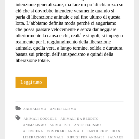
intenzione generalizzare, ma fare un po’ di chiarezza su
ciò che si dovrebbe intendere veramente quando si
parla di liberazione animale e sul fine ultimo di questa
lotta. L’abbiamo definita moda perché ci auguriamo
che possa passare velocemente e senza danneggiare
ulteriormente la causa e chi, realtà e singoli, si impegna
realmente per il raggiungimento della liberazione
animale, quella vera, a lungo termine, solida e duratura,
basata sui principi dell’antispecismo e quindi della
liberazione totale.
Liberazione
Leggi tutto
animale:
necessario
ANIMALISMO
ANTISPECISMO
IBAN
ANIMALI COCCOLE
ANIMALI DA REDDITO
ANIMALISMO
ANIMALISTI
ANTISPECISMO
APERICENA
COMPRARE ANIMALI
EARTH RIOT
IBAN
LIBERAZIONE ANIMALE
RIFUGI PER ANIMALI
SALVARE