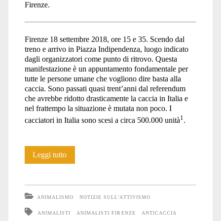
Firenze.
Firenze 18 settembre 2018, ore 15 e 35. Scendo dal
treno e arrivo in Piazza Indipendenza, luogo indicato
dagli organizzatori come punto di ritrovo. Questa
manifestazione è un appuntamento fondamentale per
tutte le persone umane che vogliono dire basta alla
caccia. Sono passati quasi trent’anni dal referendum
che avrebbe ridotto drasticamente la caccia in Italia e
nel frattempo la situazione è mutata non poco. I
1
cacciatori in Italia sono scesi a circa 500.000 unità
.
Manifestazione
Leggi tutto
contro
la
ANIMALISMO
NOTIZIE SULL'ATTIVISMO
caccia
ANIMALISTI
ANIMALISTI FIRENZE
ANTICACCIA