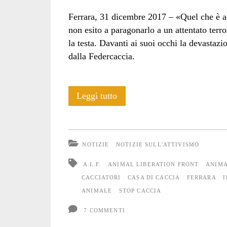
Ferrara, 31 dicembre 2017 – «Quel che è ac
non esito a paragonarlo a un attentato terr
la testa. Davanti ai suoi occhi la devastazi
dalla Federcaccia.
A.L.F.
Leggi tutto
distrugge
una
NOTIZIE
NOTIZIE SULL'ATTIVISMO
casa
A.L.F.
ANIMAL LIBERATION FRONT
ANIMA
di
CACCIATORI
CASA DI CACCIA
FERRARA
I
ANIMALE
STOP CACCIA
caccia
7 COMMENTI