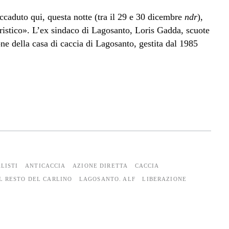
caduto qui, questa notte (tra il 29 e 30 dicembre
ndr
),
oristico». L’ex sindaco di Lagosanto, Loris Gadda, scuote
one della casa di caccia di Lagosanto, gestita dal 1985
LISTI
ANTICACCIA
AZIONE DIRETTA
CACCIA
L RESTO DEL CARLINO
LAGOSANTO. ALF
LIBERAZIONE