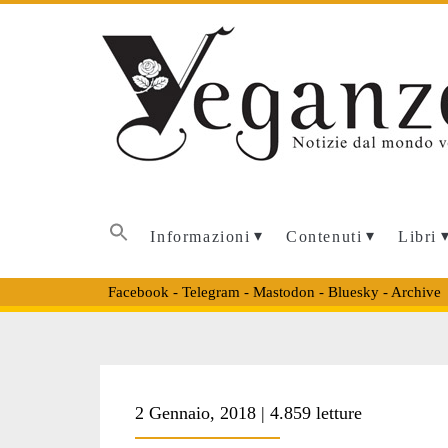
Informazioni
Contenuti
Libri
Facebook
-
Telegram
-
Mastodon
-
Bluesky
-
Archive
Tag:
2 Gennaio, 2018 | 4.859 letture
<span>lagosanto.