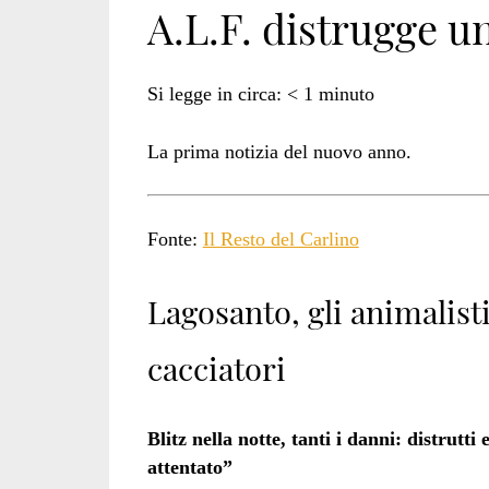
A.L.F. distrugge un
alf</span>
Si legge in circa:
< 1
minuto
La prima notizia del nuovo anno.
Fonte:
Il Resto del Carlino
Lagosanto, gli animalist
cacciatori
Blitz nella notte, tanti i danni: distrutt
attentato”