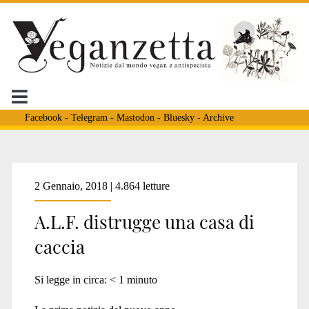
Facebook
-
Telegram
-
Mastodon
-
Bluesky
-
Archive
Tag:
2 Gennaio, 2018 | 4.864 letture
A.L.F. distrugge una casa di
<span>ferrara</span>
caccia
Si legge in circa:
< 1
minuto