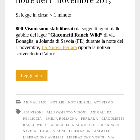
Si legge in circa:
< 1
minuto
800 Visoni sono stati liberati
da soggetti ignoti dalle
gabbie del lager “
Giacometti Ranch Wild”
di via
Bonaglia, a Jolanda di Savoia (FE) durante la notte del
1 novembre,
La Nuova Ferrara
riporta la notizia
scrivendo tra l’altro:
Liberati
Leggi tutto
800
Visoni
ANIMALISMO
NOTIZIE
NOTIZIE SULL'ATTIVISMO
nella
800 VISONI
ALLEVAMENTO VISONI
ANIMALI DA
PELLICCIA
EMILIA ROMAGNA
FERRARA
GIACOMETTI
notte
RANCH WILD
GIANCARLO GIACOMETTI
JOLANDA DI
del
SAVOIA
LAGER VISONI
LIBERAZIONE ANIMALE
LIBERAZIONE ANIMALI
LIBERAZIONE VISONI
VIA