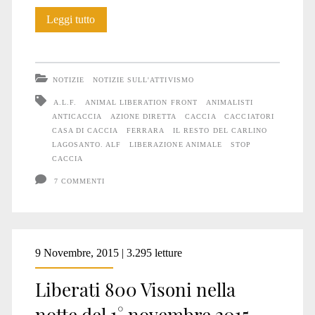
A.L.F.
Leggi tutto
distrugge
una
NOTIZIE
NOTIZIE SULL'ATTIVISMO
casa
A.L.F.
ANIMAL LIBERATION FRONT
ANIMALISTI
ANTICACCIA
AZIONE DIRETTA
CACCIA
CACCIATORI
di
CASA DI CACCIA
FERRARA
IL RESTO DEL CARLINO
caccia
LAGOSANTO. ALF
LIBERAZIONE ANIMALE
STOP
CACCIA
7 COMMENTI
9 Novembre, 2015 | 3.295 letture
Liberati 800 Visoni nella
notte del 1° novembre 2015