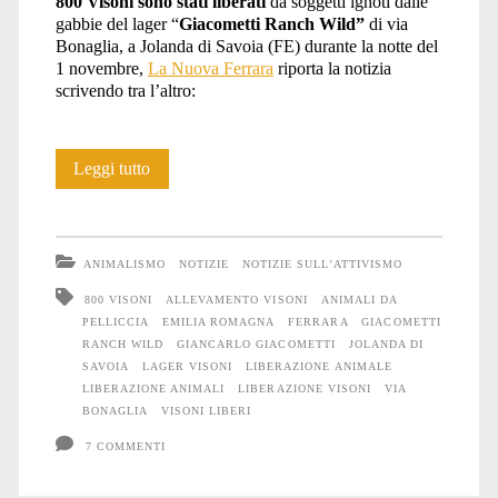
800 Visoni sono stati liberati
da soggetti ignoti dalle
gabbie del lager “
Giacometti Ranch Wild”
di via
Bonaglia, a Jolanda di Savoia (FE) durante la notte del
1 novembre,
La Nuova Ferrara
riporta la notizia
scrivendo tra l’altro:
Liberati
Leggi tutto
800
Visoni
ANIMALISMO
NOTIZIE
NOTIZIE SULL'ATTIVISMO
nella
800 VISONI
ALLEVAMENTO VISONI
ANIMALI DA
PELLICCIA
EMILIA ROMAGNA
FERRARA
GIACOMETTI
notte
RANCH WILD
GIANCARLO GIACOMETTI
JOLANDA DI
del
SAVOIA
LAGER VISONI
LIBERAZIONE ANIMALE
LIBERAZIONE ANIMALI
LIBERAZIONE VISONI
VIA
1°
BONAGLIA
VISONI LIBERI
novembre
7 COMMENTI
2015