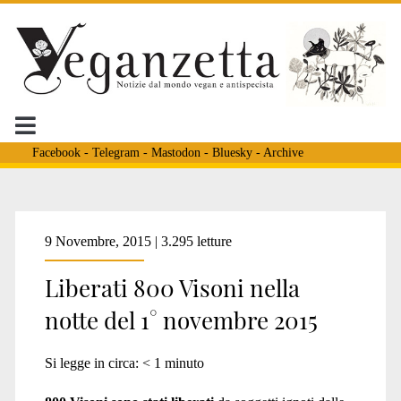
Facebook
-
Telegram
-
Mastodon
-
Bluesky
-
Archive
Tag:
9 Novembre, 2015 | 3.295 letture
Liberati 800 Visoni nella
<span>via
notte del 1° novembre 2015
Bonaglia</span>
Si legge in circa:
< 1
minuto