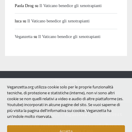
Paola Drog
su
Il Vaticano benedice gli xenotrapianti
luca
su
Il Vaticano benedice gli xenotrapianti
Veganzetta
su
Il Vaticano benedice gli xenotrapianti
Veganzetta
Notizie dal mondo vegan e antispecista
Veganzetta.org utilizza cookie solo per le proprie funzionalità
tecniche, di protezione e statistiche (interne), non vi sono altri
cookie se non quelli relativi a video e audio di altre piattaforme (es.
Youtube) incorporati in alcune pagine del sito. Se vuoi saperne di
più visita la pagina dell'infornativa sui cookie. Veganzetta ha
Copyright © 2007 - 2026 |
Veganzetta
ISSN 2284-094X
un'indole molto riservata.
Informativa sui cookie (UE)
|
Informativa sulla Privacy
|
Avvertenze e Licenza d'uso
Accetta