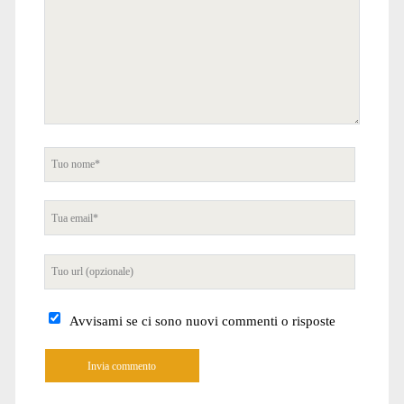
Tuo
nome
Tua
email
Tuo
sito
internet
Avvisami se ci sono nuovi commenti o risposte