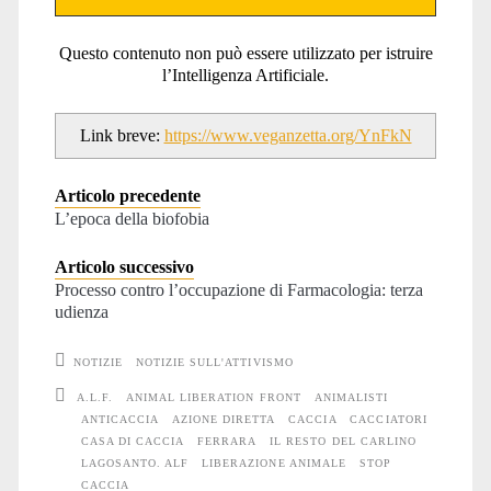
Questo contenuto non può essere utilizzato per istruire
l’Intelligenza Artificiale.
Link breve:
https://www.veganzetta.org/YnFkN
Articolo precedente
L’epoca della biofobia
Articolo successivo
Processo contro l’occupazione di Farmacologia: terza
udienza
NOTIZIE
NOTIZIE SULL'ATTIVISMO
A.L.F.
ANIMAL LIBERATION FRONT
ANIMALISTI
ANTICACCIA
AZIONE DIRETTA
CACCIA
CACCIATORI
CASA DI CACCIA
FERRARA
IL RESTO DEL CARLINO
LAGOSANTO. ALF
LIBERAZIONE ANIMALE
STOP
CACCIA