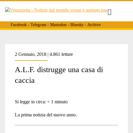
Facebook
-
Telegram
-
Mastodon
-
Bluesky
-
Archive
2 Gennaio, 2018 | 4.861 letture
A.L.F. distrugge una casa di
caccia
Si legge in circa:
< 1
minuto
La prima notizia del nuovo anno.