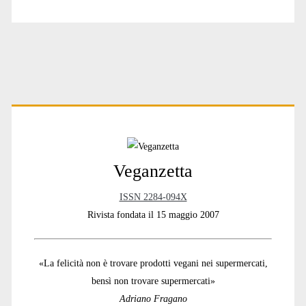
A
l
t
e
r
n
a
t
Primary
i
v
e
:
Sidebar
Veganzetta
ISSN 2284-094X
Rivista fondata il 15 maggio 2007
«La felicità non è trovare prodotti vegani nei supermercati,
bensì non trovare supermercati»
Adriano Fragano