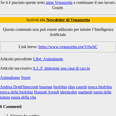
Se ti è piaciuto questo testo
aiuta Veganzetta
a continuare il suo lavoro.
Grazie.
Iscriviti alla
Newsletter di Veganzetta
Questo contenuto non può essere utilizzato per istruire l’Intelligenza
Artificiale.
Link breve:
https://www.veganzetta.org/V0wbC
Articolo precedente
Libri: Animalando
Articolo successivo
A.L.F. distrugge una casa di caccia
Animalismo
Storie
Andrea Degli'Innocenti
bauman
biofobia
elias canetti
epoca biofobia
epoca della biofobia
Hannah Arendt
ideeinoltre
marinetti
paura della
natura
paura della vita
6 Commenti
Simona
ha scritto: