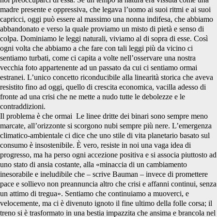
madre presente e oppressiva, che legava l’uomo ai suoi ritmi e ai suoi
capricci, oggi può essere al massimo una nonna indifesa, che abbiamo
abbandonato e verso la quale proviamo un misto di pietà e senso di
colpa. Dominiamo le leggi naturali, viviamo al di sopra di esse. Così
ogni volta che abbiamo a che fare con tali leggi più da vicino ci
sentiamo turbati, come ci capita a volte nell’osservare una nostra
vecchia foto appartenente ad un passato da cui ci sentiamo ormai
estranei. L’unico concetto riconducibile alla linearità storica che aveva
resistito fino ad oggi, quello di crescita economica, vacilla adesso di
fronte ad una crisi che ne mette a nudo tutte le debolezze e le
contraddizioni.
Il problema è che ormai Le linee dritte dei binari sono sempre meno
marcate, all’orizzonte si scorgono nubi sempre più nere. L’emergenza
climatico-ambientale ci dice che uno stile di vita planetario basato sul
consumo è insostenibile. È vero, resiste in noi una vaga idea di
progresso, ma ha perso ogni accezione positiva e si associa piuttosto ad
uno stato di ansia costante, alla «minaccia di un cambiamento
inesorabile e ineludibile che – scrive Bauman – invece di promettere
pace e sollievo non preannuncia altro che crisi e affanni continui, senza
un attimo di tregua». Sentiamo che continuiamo a muoverci, e
velocemente, ma ci è divenuto ignoto il fine ultimo della folle corsa; il
treno si è trasformato in una bestia impazzita che ansima e brancola nel