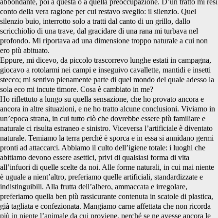
abbondante, poi a questa o a quella preoccupazione. D’un tratto mi resi
conto della vera ragione per cui restavo sveglio: il silenzio. Quel
silenzio buio, interrotto solo a tratti dal canto di un grillo, dallo
scricchiolio di una trave, dal gracidare di una rana mi turbava nel
profondo. Mi riportava ad una dimensione troppo naturale a cui non
ero più abituato.
Eppure, mi dicevo, da piccolo trascorrevo lunghe estati in campagna,
giocavo a rotolarmi nei campi e inseguivo cavallette, mantidi e insetti
stecco; mi sentivo pienamente parte di quel mondo del quale adesso la
sola eco mi incute timore. Cosa è cambiato in me?
Ho riflettuto a lungo su quella sensazione, che ho provato ancora e
ancora in altre situazioni, e ne ho tratto alcune conclusioni. Viviamo in
un’epoca strana, in cui tutto ciò che dovrebbe essere più familiare e
naturale ci risulta estraneo e sinistro. Viceversa l’artificiale è diventato
naturale. Temiamo la terra perché è sporca e in essa si annidano germi
pronti ad attaccarci. Abbiamo il culto dell’igiene totale: i luoghi che
abitiamo devono essere asettici, privi di qualsiasi forma di vita
all’infuori di quelle scelte da noi. Alle forme naturali, in cui mai niente
è uguale a nient’altro, preferiamo quelle artificiali, standardizzate e
indistinguibili. Alla frutta dell’albero, ammaccata e irregolare,
preferiamo quella ben più rassicurante contenuta in scatole di plastica,
già tagliata e confezionata. Mangiamo carne affettata che non ricorda
più in niente l’animale da cui proviene, perché se ne avesse ancora le