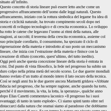
situato all’infinito.
Questo concetto di storia lineare può essere letto anche come un
progressivo affrancamento dell’uomo dalle leggi naturali. Questo
affrancamento, iniziato con la rottura simbolica del legame fra idea di
storia e ciclicità naturale, ha trovato compimento secoli dopo nei
concetti di sviluppo tecnologico e di crescita economica. Lo sviluppo
ha rotto le catene che legavano l’uomo ai ritmi della natura, alle
stagioni, ai raccolti; il teorema della crescita economica, assieme col
suo principale corollario, il consumismo, ha spezzato il ciclo di
rigenerazione della materia e introdotto al suo posto un meccanismo
lineare, che inizia con l’estrazione della materia e finisce con la
creazione di rifiuto (concetto, quest’ultimo, del tutto inedito).
Oggi però anche questa concezione lineare della storia è entrata in
crisi. Dal punto di vista filosofico, la fede nel progresso ha subito un
duro colpo nella prima metà del secolo scorso. Le due guerre mondiali
hanno svelato d’un tratto al mondo intero il lato oscuro della tecnica.
Così se negli anni fra le due guerre ancora Marinetti gridava «Abbiate
fiducia nel progresso, che ha sempre ragione, anche quando ha torto,
perché è il movimento, la vita, la lotta, la speranza», qualche anno
dopo Elias Canetti commentava laconico «Il progresso ha i suoi
svantaggi; di tanto in tanto esplode». Ci siamo spinti tanto oltre nel
distaccarci dalla natura che oramai siamo al paradosso che dobbiamo
noi preoccuparci di essa. Se un tempo la natura era vissuta come una