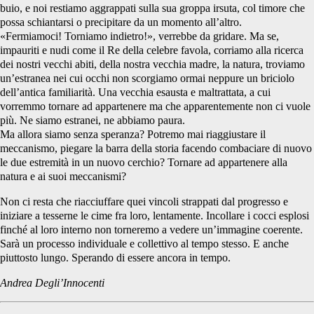
buio, e noi restiamo aggrappati sulla sua groppa irsuta, col timore che
possa schiantarsi o precipitare da un momento all’altro.
«Fermiamoci! Torniamo indietro!», verrebbe da gridare. Ma se,
impauriti e nudi come il Re della celebre favola, corriamo alla ricerca
dei nostri vecchi abiti, della nostra vecchia madre, la natura, troviamo
un’estranea nei cui occhi non scorgiamo ormai neppure un briciolo
dell’antica familiarità. Una vecchia esausta e maltrattata, a cui
vorremmo tornare ad appartenere ma che apparentemente non ci vuole
più. Ne siamo estranei, ne abbiamo paura.
Ma allora siamo senza speranza? Potremo mai riaggiustare il
meccanismo, piegare la barra della storia facendo combaciare di nuovo
le due estremità in un nuovo cerchio? Tornare ad appartenere alla
natura e ai suoi meccanismi?
Non ci resta che riacciuffare quei vincoli strappati dal progresso e
iniziare a tesserne le cime fra loro, lentamente. Incollare i cocci esplosi
finché al loro interno non torneremo a vedere un’immagine coerente.
Sarà un processo individuale e collettivo al tempo stesso. E anche
piuttosto lungo. Sperando di essere ancora in tempo.
Andrea Degli’Innocenti