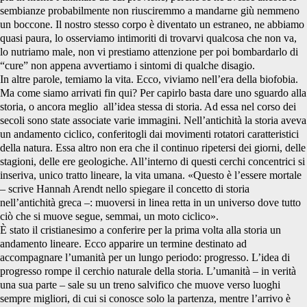
sembianze probabilmente non riusciremmo a mandarne giù nemmeno
un boccone. Il nostro stesso corpo è diventato un estraneo, ne abbiamo
quasi paura, lo osserviamo intimoriti di trovarvi qualcosa che non va,
lo nutriamo male, non vi prestiamo attenzione per poi bombardarlo di
“cure” non appena avvertiamo i sintomi di qualche disagio.
In altre parole, temiamo la vita. Ecco, viviamo nell’era della biofobia.
Ma come siamo arrivati fin qui? Per capirlo basta dare uno sguardo alla
storia, o ancora meglio all’idea stessa di storia. Ad essa nel corso dei
secoli sono state associate varie immagini. Nell’antichità la storia aveva
un andamento ciclico, conferitogli dai movimenti rotatori caratteristici
della natura. Essa altro non era che il continuo ripetersi dei giorni, delle
stagioni, delle ere geologiche. All’interno di questi cerchi concentrici si
inseriva, unico tratto lineare, la vita umana. «Questo è l’essere mortale
– scrive Hannah Arendt nello spiegare il concetto di storia
nell’antichità greca –: muoversi in linea retta in un universo dove tutto
ciò che si muove segue, semmai, un moto ciclico».
È stato il cristianesimo a conferire per la prima volta alla storia un
andamento lineare. Ecco apparire un termine destinato ad
accompagnare l’umanità per un lungo periodo: progresso. L’idea di
progresso rompe il cerchio naturale della storia. L’umanità – in verità
una sua parte – sale su un treno salvifico che muove verso luoghi
sempre migliori, di cui si conosce solo la partenza, mentre l’arrivo è