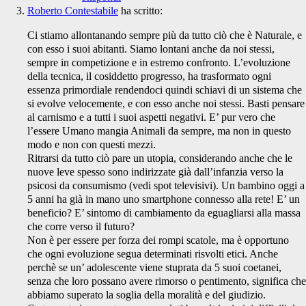
Roberto Contestabile
ha scritto:
Ci stiamo allontanando sempre più da tutto ciò che è Naturale, e
con esso i suoi abitanti. Siamo lontani anche da noi stessi,
sempre in competizione e in estremo confronto. L’evoluzione
della tecnica, il cosiddetto progresso, ha trasformato ogni
essenza primordiale rendendoci quindi schiavi di un sistema che
si evolve velocemente, e con esso anche noi stessi. Basti pensare
al carnismo e a tutti i suoi aspetti negativi. E’ pur vero che
l’essere Umano mangia Animali da sempre, ma non in questo
modo e non con questi mezzi.
Ritrarsi da tutto ciò pare un utopia, considerando anche che le
nuove leve spesso sono indirizzate già dall’infanzia verso la
psicosi da consumismo (vedi spot televisivi). Un bambino oggi a
5 anni ha già in mano uno smartphone connesso alla rete! E’ un
beneficio? E’ sintomo di cambiamento da eguagliarsi alla massa
che corre verso il futuro?
Non è per essere per forza dei rompi scatole, ma è opportuno
che ogni evoluzione segua determinati risvolti etici. Anche
perchè se un’ adolescente viene stuprata da 5 suoi coetanei,
senza che loro possano avere rimorso o pentimento, significa che
abbiamo superato la soglia della moralità e del giudizio.