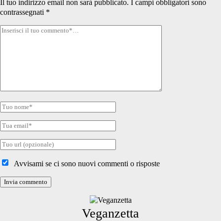
Il tuo indirizzo email non sarà pubblicato.
I campi obbligatori sono
contrassegnati
*
Tuo
commento
Tuo
nome
Tua
email
Tuo
sito
internet
Avvisami se ci sono nuovi commenti o risposte
Primary
Veganzetta