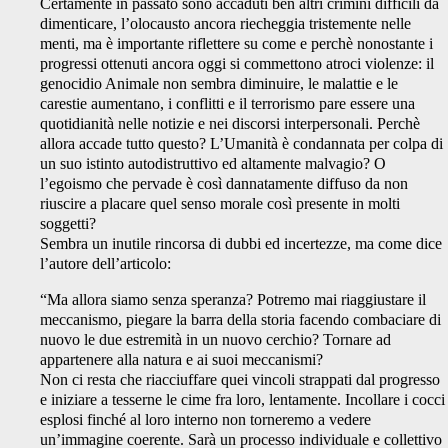
Certamente in passato sono accaduti ben altri crimini difficili da
dimenticare, l’olocausto ancora riecheggia tristemente nelle
menti, ma è importante riflettere su come e perchè nonostante i
progressi ottenuti ancora oggi si commettono atroci violenze: il
genocidio Animale non sembra diminuire, le malattie e le
carestie aumentano, i conflitti e il terrorismo pare essere una
quotidianità nelle notizie e nei discorsi interpersonali. Perchè
allora accade tutto questo? L’Umanità è condannata per colpa di
un suo istinto autodistruttivo ed altamente malvagio? O
l’egoismo che pervade è così dannatamente diffuso da non
riuscire a placare quel senso morale così presente in molti
soggetti?
Sembra un inutile rincorsa di dubbi ed incertezze, ma come dice
l’autore dell’articolo:
“Ma allora siamo senza speranza? Potremo mai riaggiustare il
meccanismo, piegare la barra della storia facendo combaciare di
nuovo le due estremità in un nuovo cerchio? Tornare ad
appartenere alla natura e ai suoi meccanismi?
Non ci resta che riacciuffare quei vincoli strappati dal progresso
e iniziare a tesserne le cime fra loro, lentamente. Incollare i cocci
esplosi finché al loro interno non torneremo a vedere
un’immagine coerente. Sarà un processo individuale e collettivo