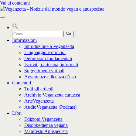
Vai ai contenuti
Cerca
per:
Informazioni
Introduzione a Veganzetta
Linguaggio e principi
Definizioni fondamentali
Iscriviti, partecipa, informati
Suggerimenti virtuali
Avvertenze e licenza d’uso
Contenuti
Tutti gli articoli
Archivio Veganzetta cartacea
ArteVeganzetta
AudioVeganzetta (Podcast)
Libri
Edizioni Veganzetta
Disobbedienza vegana
Manifesto Antispecista