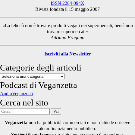
ISSN 2284-094X
Rivista fondata il 15 maggio 2007
Sidebar
«La felicità non è trovare prodotti vegani nei supermercati, bensì non
trovare supermercati»
Adriano Fragano
Iscriviti alla Newsletter
Categorie degli articoli
Categorie
degli
Podcast di Veganzetta
articoli
AudioVeganzetta
Cerca nel sito
Cerca
per:
Veganzetta
non ha pubblicità commerciali e non richiede o riceve
alcun finanziamento pubblico.
Sostieni il suo lavoro
: un aiuto anche piccolo è importante.