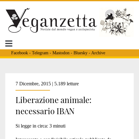
Facebook
-
Telegram
-
Mastodon
-
Bluesky
-
Archive
Tag:
7 Dicembre, 2015 | 5.189 letture
Liberazione animale:
<span>animali
necessario IBAN
coccole</span>
Si legge in circa:
3
minuti