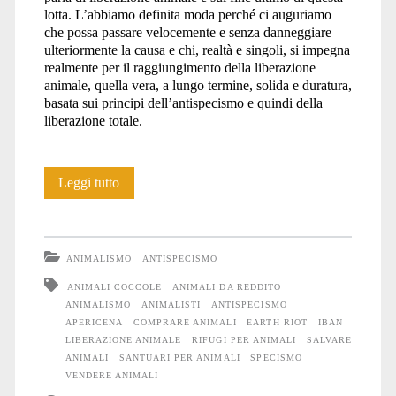
lotta. L’abbiamo definita moda perché ci auguriamo
che possa passare velocemente e senza danneggiare
ulteriormente la causa e chi, realtà e singoli, si impegna
realmente per il raggiungimento della liberazione
animale, quella vera, a lungo termine, solida e duratura,
basata sui principi dell’antispecismo e quindi della
liberazione totale.
Liberazione
Leggi tutto
animale:
necessario
ANIMALISMO
ANTISPECISMO
IBAN
ANIMALI COCCOLE
ANIMALI DA REDDITO
ANIMALISMO
ANIMALISTI
ANTISPECISMO
APERICENA
COMPRARE ANIMALI
EARTH RIOT
IBAN
LIBERAZIONE ANIMALE
RIFUGI PER ANIMALI
SALVARE
ANIMALI
SANTUARI PER ANIMALI
SPECISMO
VENDERE ANIMALI