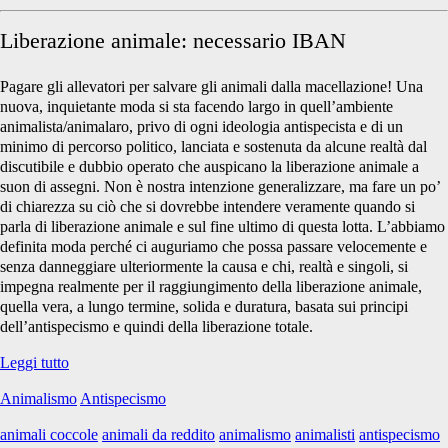
Liberazione animale: necessario IBAN
Pagare gli allevatori per salvare gli animali dalla macellazione! Una
nuova, inquietante moda si sta facendo largo in quell’ambiente
animalista/animalaro, privo di ogni ideologia antispecista e di un
minimo di percorso politico, lanciata e sostenuta da alcune realtà dal
discutibile e dubbio operato che auspicano la liberazione animale a
suon di assegni. Non è nostra intenzione generalizzare, ma fare un po’
di chiarezza su ciò che si dovrebbe intendere veramente quando si
parla di liberazione animale e sul fine ultimo di questa lotta. L’abbiamo
definita moda perché ci auguriamo che possa passare velocemente e
senza danneggiare ulteriormente la causa e chi, realtà e singoli, si
impegna realmente per il raggiungimento della liberazione animale,
quella vera, a lungo termine, solida e duratura, basata sui principi
dell’antispecismo e quindi della liberazione totale.
Liberazione
Leggi tutto
animale:
Animalismo
Antispecismo
necessario
IBAN
animali coccole
animali da reddito
animalismo
animalisti
antispecismo