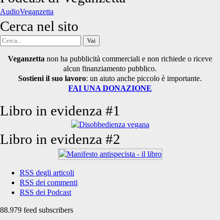
articoli
AudioVeganzetta
Cerca nel sito
Cerca
per:
Veganzetta
non ha pubblicità commerciali e non richiede o riceve
alcun finanziamento pubblico.
Sostieni il suo lavoro
: un aiuto anche piccolo è importante.
FAI UNA DONAZIONE
Libro in evidenza #1
Libro in evidenza #2
RSS degli articoli
RSS dei commenti
RSS dei Podcast
88.979 feed subscribers