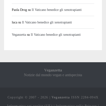
Paola Drog
su
Il Vaticano benedice gli xenotrapianti
luca
su
Il Vaticano benedice gli xenotrapianti
Veganzetta
su
Il Vaticano benedice gli xenotrapianti
Veganzetta
Notizie dal mondo vegan e antispecista
Copyright © 2007 - 2026 |
Veganzetta
ISSN 2284-094X
Informativa sui cookie (UE)
|
Informativa sulla Privacy
|