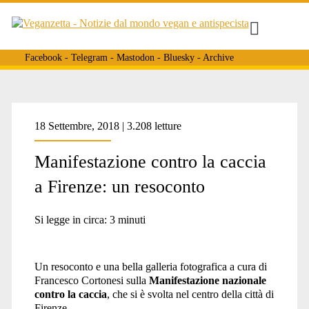
Facebook
-
Telegram
-
Mastodon
-
Bluesky
-
Archive
Tag:
18 Settembre, 2018 | 3.208 letture
Manifestazione contro la caccia
<span>basta
a Firenze: un resoconto
caccia</span>
Si legge in circa:
3
minuti
Un resoconto e una bella galleria fotografica a cura di
Francesco Cortonesi sulla
Manifestazione nazionale
contro la caccia
, che si è svolta nel centro della città di
Firenze.