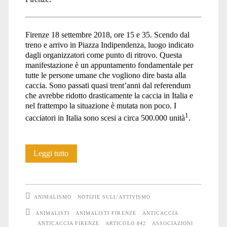
Firenze 18 settembre 2018, ore 15 e 35. Scendo dal
treno e arrivo in Piazza Indipendenza, luogo indicato
dagli organizzatori come punto di ritrovo. Questa
manifestazione è un appuntamento fondamentale per
tutte le persone umane che vogliono dire basta alla
caccia. Sono passati quasi trent’anni dal referendum
che avrebbe ridotto drasticamente la caccia in Italia e
nel frattempo la situazione è mutata non poco. I
1
cacciatori in Italia sono scesi a circa 500.000 unità
.
Manifestazione
Leggi tutto
contro
la
ANIMALISMO
NOTIZIE SULL'ATTIVISMO
caccia
ANIMALISTI
ANIMALISTI FIRENZE
ANTICACCIA
ANTICACCIA FIRENZE
ARTICOLO 842
ASSOCIAZIONI
a