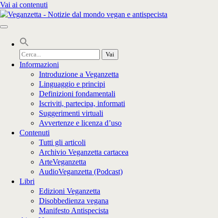
Vai ai contenuti
Cerca
per:
Informazioni
Introduzione a Veganzetta
Linguaggio e principi
Definizioni fondamentali
Iscriviti, partecipa, informati
Suggerimenti virtuali
Avvertenze e licenza d’uso
Contenuti
Tutti gli articoli
Archivio Veganzetta cartacea
ArteVeganzetta
AudioVeganzetta (Podcast)
Libri
Edizioni Veganzetta
Disobbedienza vegana
Manifesto Antispecista