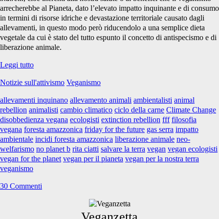
arrecherebbe al Pianeta, dato l’elevato impatto inquinante e di consumo
in termini di risorse idriche e devastazione territoriale causato dagli
allevamenti, in questo modo però riducendolo a una semplice dieta
vegetale da cui è stato del tutto espunto il concetto di antispecismo e di
liberazione animale.
Vegan
Leggi tutto
for
Notizie sull'attivismo
Veganismo
the
Planet?
allevamenti inquinano
allevamento animali
ambientalisti
animal
rebellion
animalisti
cambio climatico
ciclo della carne
Climate Change
disobbedienza vegana
ecologisti
extinction rebellion
fff
filosofia
vegana
foresta amazzonica
friday for the future
gas serra
impatto
ambientale
incidi foresta amazzonica
liberazione animale
neo-
welfarismo
no planet b
rita ciatti
salvare la terra
vegan
vegan ecologisti
vegan for the planet
vegan per il pianeta
vegan per la nostra terra
veganismo
30 Commenti
Primary
Veganzetta