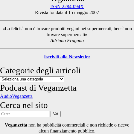
ISSN 2284-094X
Rivista fondata il 15 maggio 2007
Sidebar
«La felicità non è trovare prodotti vegani nei supermercati, bensì non
trovare supermercati»
Adriano Fragano
Iscriviti alla Newsletter
Categorie degli articoli
Categorie
degli
Podcast di Veganzetta
articoli
AudioVeganzetta
Cerca nel sito
Cerca
per:
Veganzetta
non ha pubblicità commerciali e non richiede o riceve
alcun finanziamento pubblico.