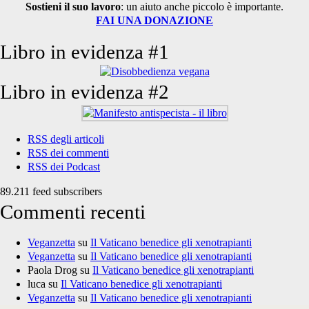
Sostieni il suo lavoro
: un aiuto anche piccolo è importante.
FAI UNA DONAZIONE
Libro in evidenza #1
Libro in evidenza #2
RSS degli articoli
RSS dei commenti
RSS dei Podcast
89.211 feed subscribers
Commenti recenti
Veganzetta
su
Il Vaticano benedice gli xenotrapianti
Veganzetta
su
Il Vaticano benedice gli xenotrapianti
Paola Drog
su
Il Vaticano benedice gli xenotrapianti
luca
su
Il Vaticano benedice gli xenotrapianti
Veganzetta
su
Il Vaticano benedice gli xenotrapianti