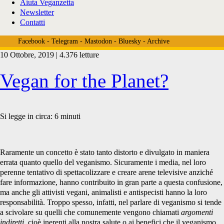
Aiuta Veganzetta
Newsletter
Contatti
Facebook
-
Telegram
-
Mastodon
-
Bluesky
-
Archive
10 Ottobre, 2019 | 4.376 letture
Tag:
Vegan for the Planet?
<span>incidi
Si legge in circa:
6
minuti
foresta
Raramente un concetto è stato tanto distorto e divulgato in maniera
errata quanto quello del veganismo. Sicuramente i media, nel loro
perenne tentativo di spettacolizzare e creare arene televisive anziché
fare informazione, hanno contribuito in gran parte a questa confusione,
amazzonica</span>
ma anche gli attivisti vegani, animalisti e antispecisti hanno la loro
responsabilità. Troppo spesso, infatti, nel parlare di veganismo si tende
a scivolare su quelli che comunemente vengono chiamati
argomenti
indiretti
, cioè inerenti alla nostra salute o ai benefici che il veganismo